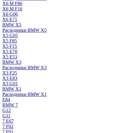
X6 M F86
X6 M F16
X6 G06
X6 E71
BMW X5
Расходники BMW X5
X5 G05
X5 F85
X5 F15
X5 E70
X5 E53
BMW X3
Расходники BMW X3
X3 F25
X3 E83
X3 G01
BMW X1
Расходники BMW X1
E84
BMW 7
G12
G11
7 Е67
7 F02
7 F01