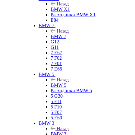
Назад
BMW X1
Расходники BMW X1
E84
BMW 7
Назад
BMW 7
G12
G11
7 Е67
7 F02
7 F01
7 E65
BMW 5
Назад
BMW 5
Расходники BMW 5
5 G30
5 F11
5 F10
5 F07
5 E60
BMW 3
Назад
BMW 3