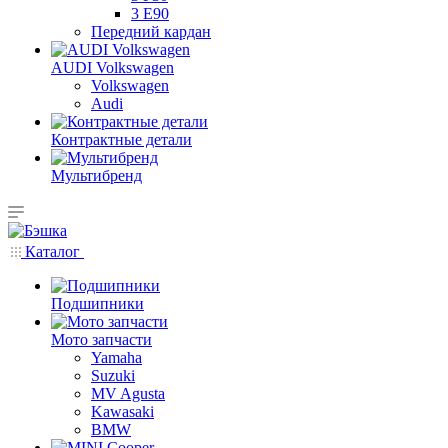
3 E90
Передний кардан
AUDI Volkswagen
Volkswagen
Audi
Контрактные детали
Мультибренд
Каталог
Подшипники
Мото запчасти
Yamaha
Suzuki
MV Agusta
Kawasaki
BMW