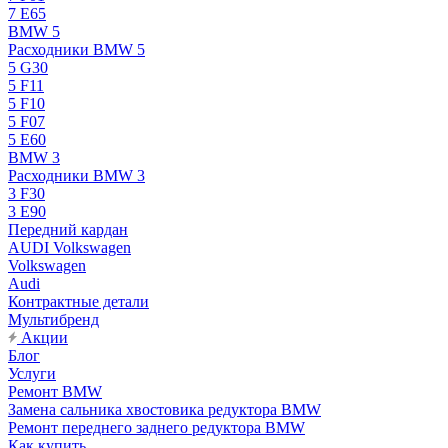
7 E65
BMW 5
Расходники BMW 5
5 G30
5 F11
5 F10
5 F07
5 E60
BMW 3
Расходники BMW 3
3 F30
3 E90
Передний кардан
AUDI Volkswagen
Volkswagen
Audi
Контрактные детали
Мультибренд
Акции
Блог
Услуги
Ремонт BMW
Замена сальника хвостовика редуктора BMW
Ремонт переднего заднего редуктора BMW
Как купить