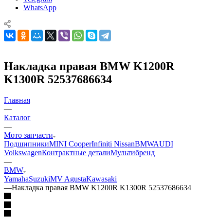
WhatsApp
Накладка правая BMW K1200R
K1300R 52537686634
Главная
—
Каталог
—
Мото запчасти
Подшипники
MINI Cooper
Infiniti Nissan
BMW
AUDI
Volkswagen
Контрактные детали
Мультибренд
—
BMW
Yamaha
Suzuki
MV Agusta
Kawasaki
—
Накладка правая BMW K1200R K1300R 52537686634