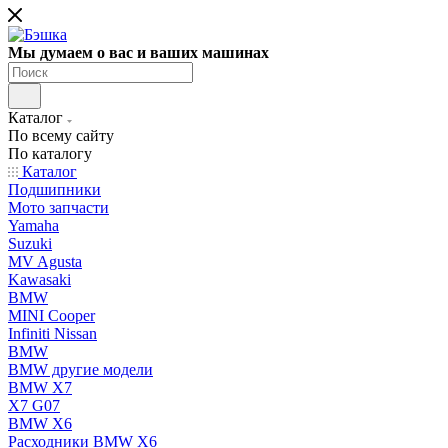
Мы думаем о вас и ваших машинах
Каталог
По всему сайту
По каталогу
Каталог
Подшипники
Мото запчасти
Yamaha
Suzuki
MV Agusta
Kawasaki
BMW
MINI Cooper
Infiniti Nissan
BMW
BMW другие модели
BMW X7
X7 G07
BMW X6
Расходники BMW X6