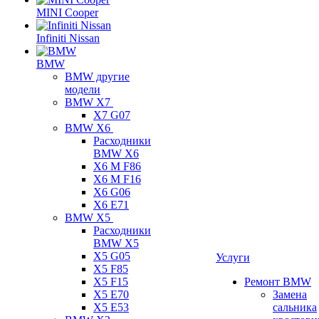
MINI Cooper
Infiniti Nissan
BMW
BMW другие
модели
BMW X7
X7 G07
BMW X6
Расходники
BMW X6
X6 M F86
X6 M F16
X6 G06
X6 E71
BMW X5
Расходники
BMW X5
X5 G05
Услуги
X5 F85
X5 F15
Ремонт BMW
X5 E70
Замена
X5 E53
сальника