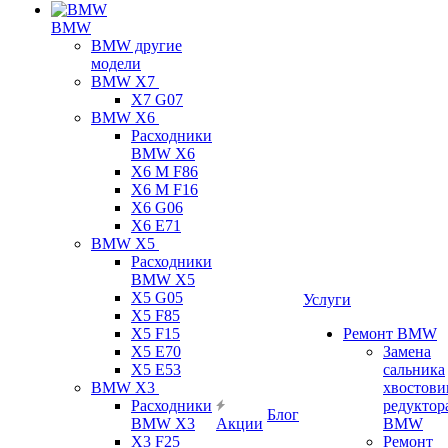
BMW
BMW другие
модели
BMW X7
X7 G07
BMW X6
Расходники
BMW X6
X6 M F86
X6 M F16
X6 G06
X6 E71
BMW X5
Расходники
BMW X5
X5 G05
Услуги
X5 F85
X5 F15
Ремонт BMW
X5 E70
Замена
X5 E53
сальника
BMW X3
хвостови
Расходники
редуктор
Блог
BMW X3
Акции
BMW
X3 F25
Ремонт