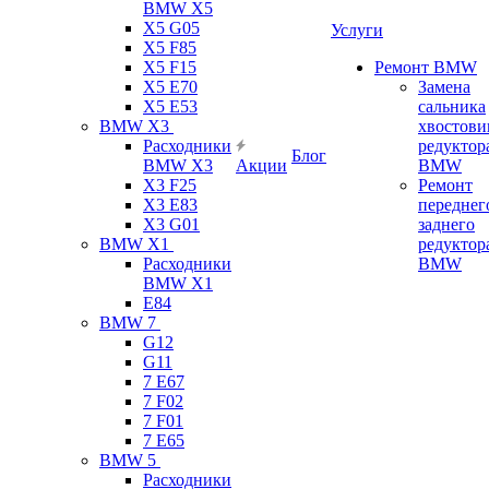
BMW X5
X5 G05
Услуги
X5 F85
X5 F15
Ремонт BMW
X5 E70
Замена
X5 E53
сальника
BMW X3
хвостови
Расходники
редуктор
Блог
BMW X3
Акции
BMW
X3 F25
Ремонт
X3 E83
переднег
X3 G01
заднего
BMW X1
редуктор
Расходники
BMW
BMW X1
E84
BMW 7
G12
G11
7 Е67
7 F02
7 F01
7 E65
BMW 5
Расходники