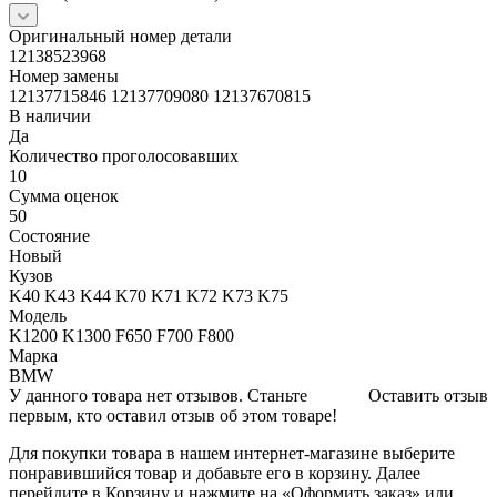
Оригинальный номер детали
12138523968
Номер замены
12137715846 12137709080 12137670815
В наличии
Да
Количество проголосовавших
10
Сумма оценок
50
Состояние
Новый
Кузов
K40 K43 K44 K70 K71 K72 K73 K75
Модель
K1200 K1300 F650 F700 F800
Марка
BMW
У данного товара нет отзывов. Станьте
Оставить отзыв
первым, кто оставил отзыв об этом товаре!
Для покупки товара в нашем интернет-магазине выберите
понравившийся товар и добавьте его в корзину. Далее
перейдите в Корзину и нажмите на «Оформить заказ» или