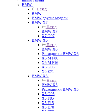
Infiniti Nissan
BMW
Назад
BMW
BMW другие модели
BMW X7
Назад
BMW X7
X7 G07
BMW X6
Назад
BMW X6
Расходники BMW X6
X6 M F86
X6 M F16
X6 G06
X6 E71
BMW X5
Назад
BMW X5
Расходники BMW X5
X5 G05
X5 F85
X5 F15
X5 E70