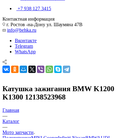
+7 938 127 3415
Контактная информация
г. Ростов -на-Дону ул. Шаумяна 47В
info@behka.ru
Вконтакте
Telegram
WhatsApp
Катушка зажигания BMW K1200
K1300 12138523968
Главная
—
Каталог
—
Мото запчасти
Подшипники
MINI Cooper
Infiniti Nissan
BMW
AUDI