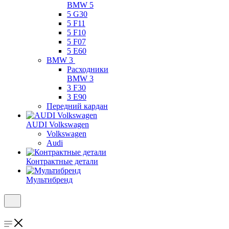
BMW 5
5 G30
5 F11
5 F10
5 F07
5 E60
BMW 3
Расходники
BMW 3
3 F30
3 E90
Передний кардан
AUDI Volkswagen
Volkswagen
Audi
Контрактные детали
Мультибренд