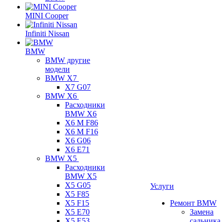
MINI Cooper
Infiniti Nissan
BMW
BMW другие
модели
BMW X7
X7 G07
BMW X6
Расходники
BMW X6
X6 M F86
X6 M F16
X6 G06
X6 E71
BMW X5
Расходники
BMW X5
X5 G05
Услуги
X5 F85
X5 F15
Ремонт BMW
X5 E70
Замена
X5 E53
сальника