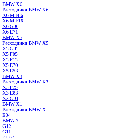
BMW X6
Расходники BMW X6
X6 M F86
X6 M F16
X6 G06
X6 E71
BMW X5
Расходники BMW X5
X5 G05
X5 F85
X5 F15
X5 E70
X5 E53
BMW X3
Расходники BMW X3
X3 F25
X3 E83
X3 G01
BMW X1
Расходники BMW X1
E84
BMW 7
G12
G11
7 Е67