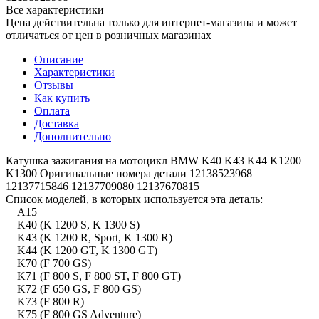
Все характеристики
Цена действительна только для интернет-магазина и может
отличаться от цен в розничных магазинах
Описание
Характеристики
Отзывы
Как купить
Оплата
Доставка
Дополнительно
Катушка зажигания на мотоцикл BMW K40 K43 K44 K1200
K1300 Оригинальные номера детали 12138523968
12137715846 12137709080 12137670815
Список моделей, в которых используется эта деталь:
A15
K40 (K 1200 S, K 1300 S)
K43 (K 1200 R, Sport, K 1300 R)
K44 (K 1200 GT, K 1300 GT)
K70 (F 700 GS)
K71 (F 800 S, F 800 ST, F 800 GT)
K72 (F 650 GS, F 800 GS)
K73 (F 800 R)
K75 (F 800 GS Adventure)