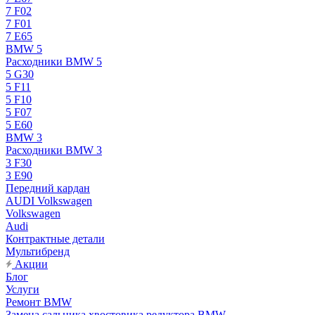
7 F02
7 F01
7 E65
BMW 5
Расходники BMW 5
5 G30
5 F11
5 F10
5 F07
5 E60
BMW 3
Расходники BMW 3
3 F30
3 E90
Передний кардан
AUDI Volkswagen
Volkswagen
Audi
Контрактные детали
Мультибренд
Акции
Блог
Услуги
Ремонт BMW
Замена сальника хвостовика редуктора BMW