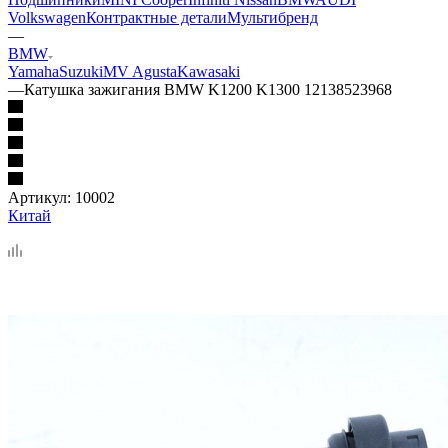
Volkswagen
Контрактные детали
Мультибренд
—
BMW
Yamaha
Suzuki
MV Agusta
Kawasaki
—
Катушка зажигания BMW K1200 K1300 12138523968
Артикул:
10002
Китай