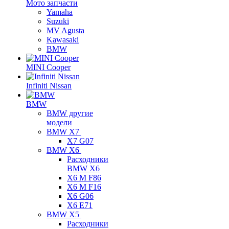
Мото запчасти
Yamaha
Suzuki
MV Agusta
Kawasaki
BMW
MINI Cooper
Infiniti Nissan
BMW
BMW другие
модели
BMW X7
X7 G07
BMW X6
Расходники
BMW X6
X6 M F86
X6 M F16
X6 G06
X6 E71
BMW X5
Расходники