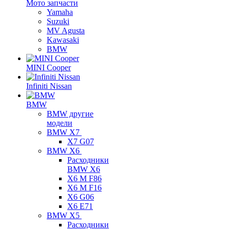
Мото запчасти
Yamaha
Suzuki
MV Agusta
Kawasaki
BMW
MINI Cooper
Infiniti Nissan
BMW
BMW другие
модели
BMW X7
X7 G07
BMW X6
Расходники
BMW X6
X6 M F86
X6 M F16
X6 G06
X6 E71
BMW X5
Расходники