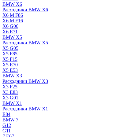
BMW X6
Расходники BMW X6
X6 M F86
X6 M F16
X6 G06
X6 E71
BMW X5
Расходники BMW X5
X5 G05
X5 F85
X5 F15
X5 E70
X5 E53
BMW X3
Расходники BMW X3
X3 F25
X3 E83
X3 G01
BMW X1
Расходники BMW X1
E84
BMW 7
G12
G11
7 Е67