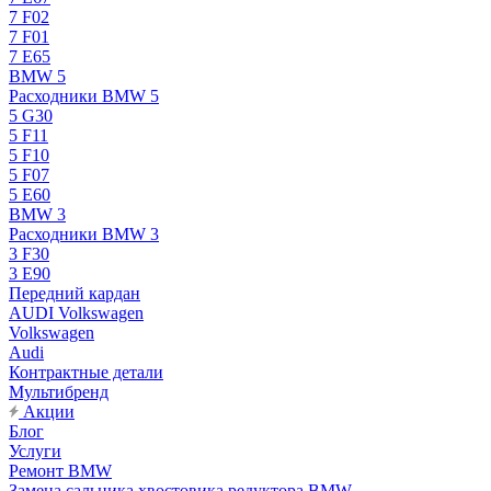
7 F02
7 F01
7 E65
BMW 5
Расходники BMW 5
5 G30
5 F11
5 F10
5 F07
5 E60
BMW 3
Расходники BMW 3
3 F30
3 E90
Передний кардан
AUDI Volkswagen
Volkswagen
Audi
Контрактные детали
Мультибренд
Акции
Блог
Услуги
Ремонт BMW
Замена сальника хвостовика редуктора BMW