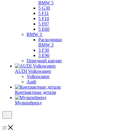
BMW 5
5 G30
5 F11
5 F10
5 F07
5 E60
BMW 3
Расходники
BMW 3
3 F30
3 E90
Передний кардан
AUDI Volkswagen
Volkswagen
Audi
Контрактные детали
Мультибренд