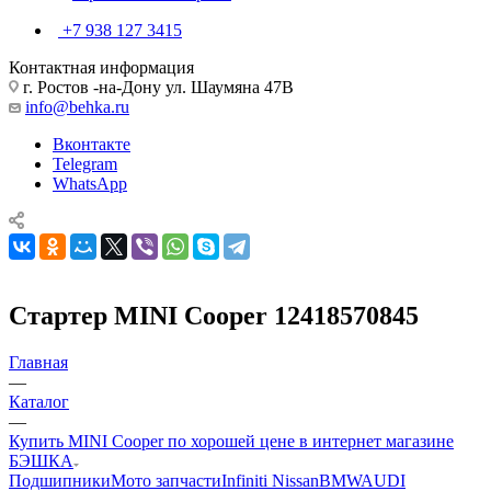
+7 938 127 3415
Контактная информация
г. Ростов -на-Дону ул. Шаумяна 47В
info@behka.ru
Вконтакте
Telegram
WhatsApp
Стартер MINI Cooper 12418570845
Главная
—
Каталог
—
Купить MINI Cooper по хорошей цене в интернет магазине
БЭШКА
Подшипники
Мото запчасти
Infiniti Nissan
BMW
AUDI