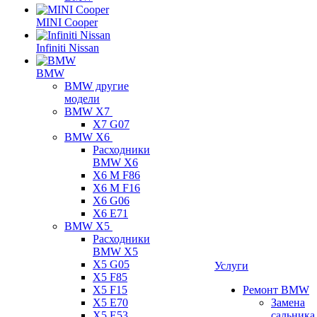
MINI Cooper
Infiniti Nissan
BMW
BMW другие
модели
BMW X7
X7 G07
BMW X6
Расходники
BMW X6
X6 M F86
X6 M F16
X6 G06
X6 E71
BMW X5
Расходники
BMW X5
X5 G05
Услуги
X5 F85
X5 F15
Ремонт BMW
X5 E70
Замена
X5 E53
сальника