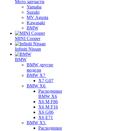
Мото запчасти
Yamaha
Suzuki
MV Agusta
Kawasaki
BMW
MINI Cooper
Infiniti Nissan
BMW
BMW другие
модели
BMW X7
X7 G07
BMW X6
Расходники
BMW X6
X6 M F86
X6 M F16
X6 G06
X6 E71
BMW X5
Расходники