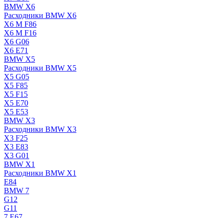
BMW X6
Расходники BMW X6
X6 M F86
X6 M F16
X6 G06
X6 E71
BMW X5
Расходники BMW X5
X5 G05
X5 F85
X5 F15
X5 E70
X5 E53
BMW X3
Расходники BMW X3
X3 F25
X3 E83
X3 G01
BMW X1
Расходники BMW X1
E84
BMW 7
G12
G11
7 Е67