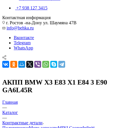
+7 938 127 3415
Контактная информация
г. Ростов -на-Дону ул. Шаумяна 47В
info@behka.ru
Вконтакте
Telegram
WhatsApp
АКПП BMW X3 E83 X1 E84 3 E90
GA6L45R
Главная
—
Каталог
—
Контрактные детали
Подшипники
Мото запчасти
MINI Cooper
Infiniti