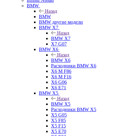
Infiniti Nissan
BMW
Назад
BMW
BMW другие модели
BMW X7
Назад
BMW X7
X7 G07
BMW X6
Назад
BMW X6
Расходники BMW X6
X6 M F86
X6 M F16
X6 G06
X6 E71
BMW X5
Назад
BMW X5
Расходники BMW X5
X5 G05
X5 F85
X5 F15
X5 E70