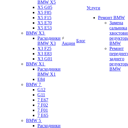
BMW X5
X5 G05
Услуги
X5 F85
X5 F15
Ремонт BMW
X5 E70
Замена
X5 E53
сальника
BMW X3
хвостови
Расходники
редуктор
Блог
BMW X3
Акции
BMW
X3 F25
Ремонт
X3 E83
переднег
X3 G01
заднего
BMW X1
редуктор
Расходники
BMW
BMW X1
E84
BMW 7
G12
G11
7 Е67
7 F02
7 F01
7 E65
BMW 5
Расходники