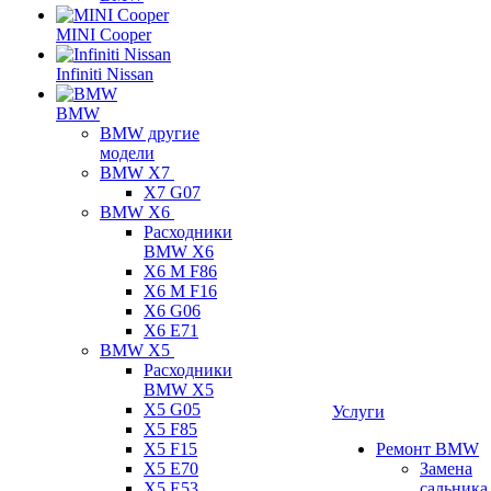
MINI Cooper
Infiniti Nissan
BMW
BMW другие
модели
BMW X7
X7 G07
BMW X6
Расходники
BMW X6
X6 M F86
X6 M F16
X6 G06
X6 E71
BMW X5
Расходники
BMW X5
X5 G05
Услуги
X5 F85
X5 F15
Ремонт BMW
X5 E70
Замена
X5 E53
сальника