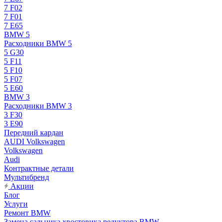
7 F02
7 F01
7 E65
BMW 5
Расходники BMW 5
5 G30
5 F11
5 F10
5 F07
5 E60
BMW 3
Расходники BMW 3
3 F30
3 E90
Передний кардан
AUDI Volkswagen
Volkswagen
Audi
Контрактные детали
Мультибренд
Акции
Блог
Услуги
Ремонт BMW
Замена сальника хвостовика редуктора BMW