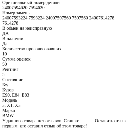
Оригинальный номер детали
24007594620 7594620
Номер замены
24007593224 7593224 24007597560 7597560 24007614278
7614278
В обмен на неисправную
ДА
В наличии
Да
Количество проголосовавших
10
Сумма оценок
50
Рейтинг
5
Состояние
Б/y
Кузов
E90, E84, E83
Модель
3, X1, X3
Марка
BMW
У данного товара нет отзывов. Станьте
Оставить отзыв
первым, кто оставил отзыв об этом товаре!