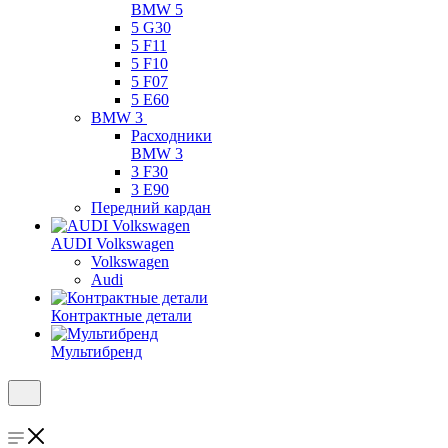
BMW 5
5 G30
5 F11
5 F10
5 F07
5 E60
BMW 3
Расходники
BMW 3
3 F30
3 E90
Передний кардан
AUDI Volkswagen
Volkswagen
Audi
Контрактные детали
Мультибренд