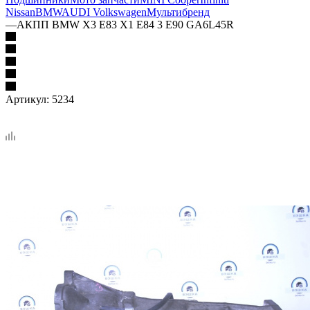
Nissan
BMW
AUDI Volkswagen
Мультибренд
—
АКПП BMW X3 E83 X1 E84 3 E90 GA6L45R
Артикул:
5234