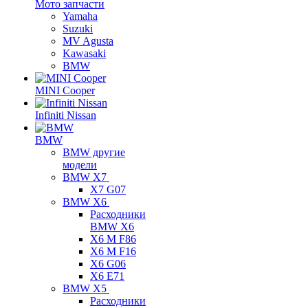
Мото запчасти
Yamaha
Suzuki
MV Agusta
Kawasaki
BMW
MINI Cooper
Infiniti Nissan
BMW
BMW другие
модели
BMW X7
X7 G07
BMW X6
Расходники
BMW X6
X6 M F86
X6 M F16
X6 G06
X6 E71
BMW X5
Расходники