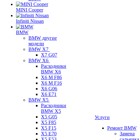
MINI Cooper
Infiniti Nissan
BMW
BMW другие
модели
BMW X7
X7 G07
BMW X6
Расходники
BMW X6
X6 M F86
X6 M F16
X6 G06
X6 E71
BMW X5
Расходники
BMW X5
X5 G05
Услуги
X5 F85
X5 F15
Ремонт BMW
X5 E70
Замена
X5 E53
сальника