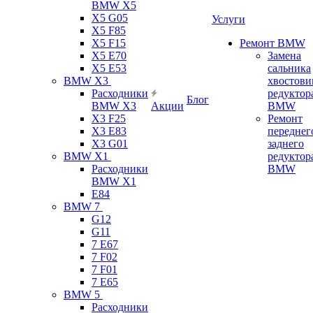
BMW X5
X5 G05
Услуги
X5 F85
X5 F15
Ремонт BMW
X5 E70
Замена
X5 E53
сальника
BMW X3
хвостови
Расходники
редуктор
Блог
BMW X3
Акции
BMW
X3 F25
Ремонт
X3 E83
переднег
X3 G01
заднего
BMW X1
редуктор
Расходники
BMW
BMW X1
E84
BMW 7
G12
G11
7 Е67
7 F02
7 F01
7 E65
BMW 5
Расходники