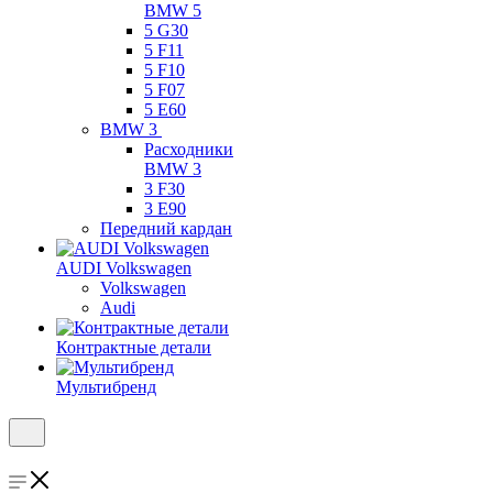
BMW 5
5 G30
5 F11
5 F10
5 F07
5 E60
BMW 3
Расходники
BMW 3
3 F30
3 E90
Передний кардан
AUDI Volkswagen
Volkswagen
Audi
Контрактные детали
Мультибренд