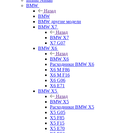
Infiniti Nissan
BMW
Назад
BMW
BMW другие модели
BMW X7
Назад
BMW X7
X7 G07
BMW X6
Назад
BMW X6
Расходники BMW X6
X6 M F86
X6 M F16
X6 G06
X6 E71
BMW X5
Назад
BMW X5
Расходники BMW X5
X5 G05
X5 F85
X5 F15
X5 E70