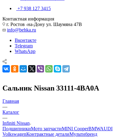
+7 938 127 3415
Контактная информация
г. Ростов -на-Дону ул. Шаумяна 47В
info@behka.ru
Вконтакте
Telegram
WhatsApp
Сальник Nissan 33111-4BA0A
Главная
—
Каталог
—
Infiniti Nissan
Подшипники
Мото запчасти
MINI Cooper
BMW
AUDI
Volkswagen
Контрактные детали
Мультибренд