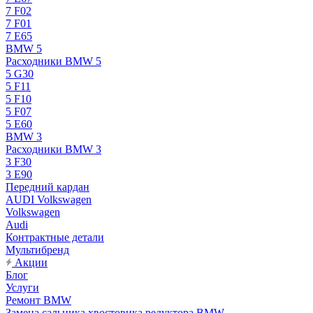
7 F02
7 F01
7 E65
BMW 5
Расходники BMW 5
5 G30
5 F11
5 F10
5 F07
5 E60
BMW 3
Расходники BMW 3
3 F30
3 E90
Передний кардан
AUDI Volkswagen
Volkswagen
Audi
Контрактные детали
Мультибренд
Акции
Блог
Услуги
Ремонт BMW
Замена сальника хвостовика редуктора BMW