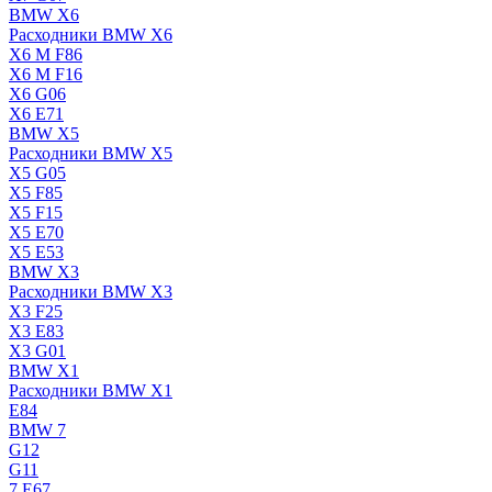
BMW X6
Расходники BMW X6
X6 M F86
X6 M F16
X6 G06
X6 E71
BMW X5
Расходники BMW X5
X5 G05
X5 F85
X5 F15
X5 E70
X5 E53
BMW X3
Расходники BMW X3
X3 F25
X3 E83
X3 G01
BMW X1
Расходники BMW X1
E84
BMW 7
G12
G11
7 Е67