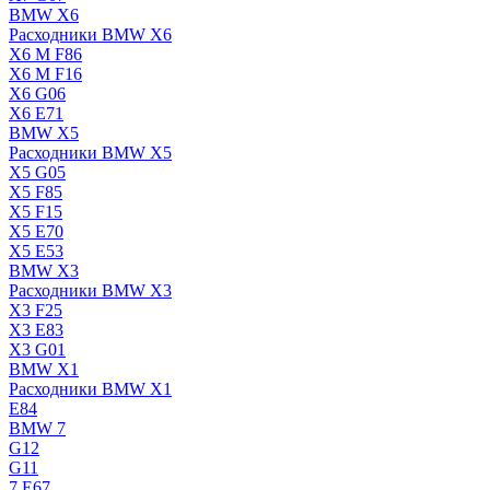
BMW X6
Расходники BMW X6
X6 M F86
X6 M F16
X6 G06
X6 E71
BMW X5
Расходники BMW X5
X5 G05
X5 F85
X5 F15
X5 E70
X5 E53
BMW X3
Расходники BMW X3
X3 F25
X3 E83
X3 G01
BMW X1
Расходники BMW X1
E84
BMW 7
G12
G11
7 Е67