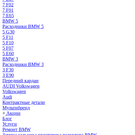
7 F02
7 F01
7 E65
BMW 5
Расходники BMW 5
5 G30
5 F11
5 F10
5 F07
5 E60
BMW 3
Расходники BMW 3
3 F30
3 E90
Передний кардан
AUDI Volkswagen
Volkswagen
Audi
Контрактные детали
Мультибренд
Акции
Блог
Услуги
Ремонт BMW
Замена сальника хвостовика редуктора BMW