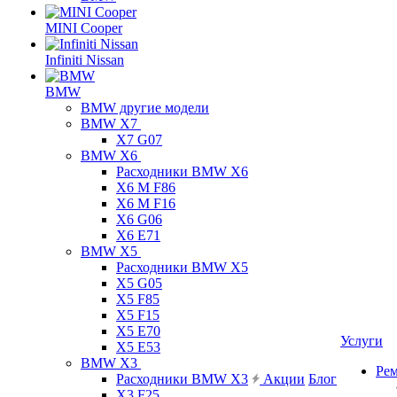
MINI Cooper
Infiniti Nissan
BMW
BMW другие модели
BMW X7
X7 G07
BMW X6
Расходники BMW X6
X6 M F86
X6 M F16
X6 G06
X6 E71
BMW X5
Расходники BMW X5
X5 G05
X5 F85
X5 F15
X5 E70
Услуги
X5 E53
BMW X3
Ре
Расходники BMW X3
Акции
Блог
X3 F25