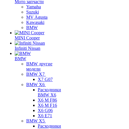
Мото запчасти
Yamaha
Suzuki
MV Agusta
Kawasaki
BMW
MINI Cooper
Infiniti Nissan
BMW
BMW другие
модели
BMW X7
X7 G07
BMW X6
Расходники
BMW X6
X6 M F86
X6 M F16
X6 G06
X6 E71
BMW X5
Расходники