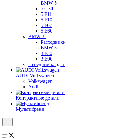
BMW 5
5 G30
5 F11
5 F10
5 F07
5 E60
BMW 3
Расходники
BMW 3
3 F30
3 E90
Передний кардан
AUDI Volkswagen
Volkswagen
Audi
Контрактные детали
Мультибренд