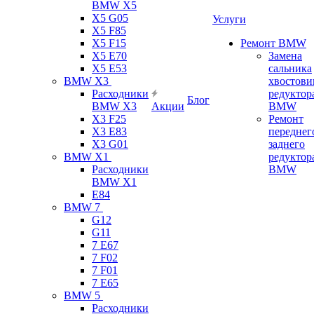
BMW X5
X5 G05
Услуги
X5 F85
X5 F15
Ремонт BMW
X5 E70
Замена
X5 E53
сальника
BMW X3
хвостови
Расходники
редуктор
Блог
BMW X3
Акции
BMW
X3 F25
Ремонт
X3 E83
переднег
X3 G01
заднего
BMW X1
редуктор
Расходники
BMW
BMW X1
E84
BMW 7
G12
G11
7 Е67
7 F02
7 F01
7 E65
BMW 5
Расходники