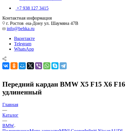
+7 938 127 3415
Контактная информация
г. Ростов -на-Дону ул. Шаумяна 47В
info@behka.ru
Вконтакте
Telegram
WhatsApp
Передний кардан BMW X5 F15 X6 F16
удлиненный
Главная
—
Каталог
—
BMW
Подшипники
Мото запчасти
MINI Cooper
Infiniti Nissan
AUDI