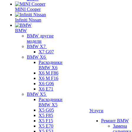
MINI Cooper
Infiniti Nissan
BMW
BMW другие
модели
BMW X7
X7 G07
BMW X6
Расходники
BMW X6
X6 M F86
X6 M F16
X6 G06
X6 E71
BMW X5
Расходники
BMW X5
X5 G05
Услуги
X5 F85
X5 F15
Ремонт BMW
X5 E70
Замена
X5 E53
сальника