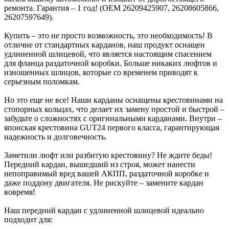
ремонта. Гарантия – 1 год! (OEM 26209425907, 26208605866,
26207597649).
Купить – это не просто возможность, это необходимость! В
отличие от стандартных карданов, наш продукт оснащен
удлиненной шлицевой, что является настоящим спасением
для фланца раздаточной коробки. Больше никаких люфтов и
изношенных шлицов, которые со временем приводят к
серьезным поломкам.
Но это еще не все! Наши карданы оснащены крестовинами на
стопорных кольцах, что делает их замену простой и быстрой –
забудьте о сложностях с оригинальными карданами. Внутри –
японская крестовина GUT24 первого класса, гарантирующая
надежность и долговечность.
Заметили люфт или разбитую крестовину? Не ждите беды!
Передний кардан, вышедший из строя, может нанести
непоправимый вред вашей АКПП, раздаточной коробке и
даже поддону двигателя. Не рискуйте – замените кардан
вовремя!
Наш передний кардан с удлиненной шлицевой идеально
подходит для: