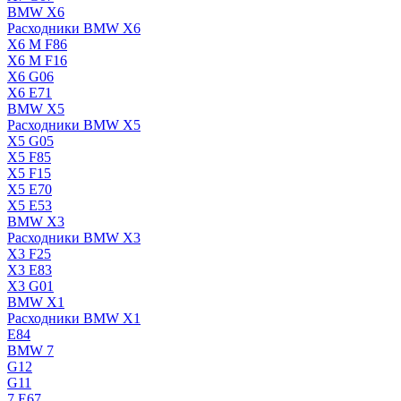
BMW X6
Расходники BMW X6
X6 M F86
X6 M F16
X6 G06
X6 E71
BMW X5
Расходники BMW X5
X5 G05
X5 F85
X5 F15
X5 E70
X5 E53
BMW X3
Расходники BMW X3
X3 F25
X3 E83
X3 G01
BMW X1
Расходники BMW X1
E84
BMW 7
G12
G11
7 Е67