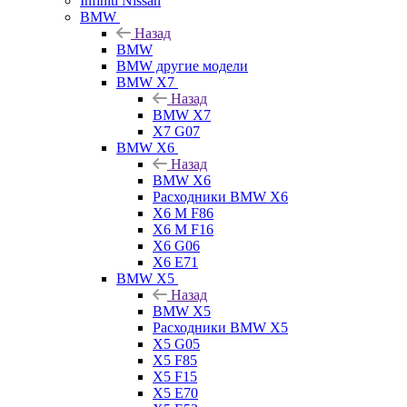
Infiniti Nissan
BMW
Назад
BMW
BMW другие модели
BMW X7
Назад
BMW X7
X7 G07
BMW X6
Назад
BMW X6
Расходники BMW X6
X6 M F86
X6 M F16
X6 G06
X6 E71
BMW X5
Назад
BMW X5
Расходники BMW X5
X5 G05
X5 F85
X5 F15
X5 E70