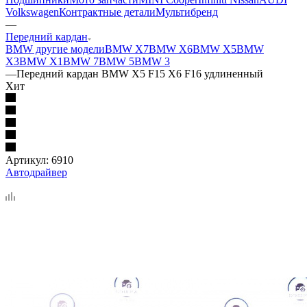
Volkswagen
Контрактные детали
Мультибренд
—
Передний кардан
BMW другие модели
BMW X7
BMW X6
BMW X5
BMW
X3
BMW X1
BMW 7
BMW 5
BMW 3
—
Передний кардан BMW X5 F15 X6 F16 удлиненный
Хит
Артикул:
6910
Автодрайвер