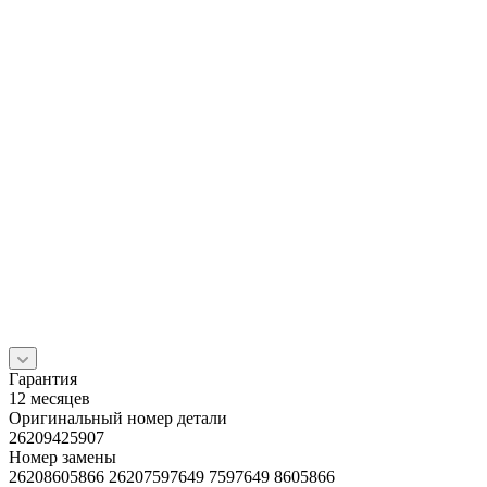
Гарантия
12 месяцев
Оригинальный номер детали
26209425907
Номер замены
26208605866 26207597649 7597649 8605866