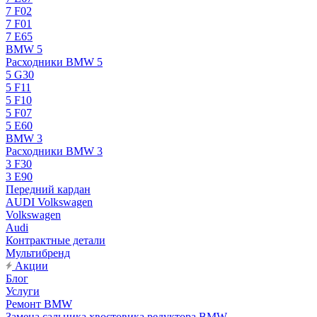
7 F02
7 F01
7 E65
BMW 5
Расходники BMW 5
5 G30
5 F11
5 F10
5 F07
5 E60
BMW 3
Расходники BMW 3
3 F30
3 E90
Передний кардан
AUDI Volkswagen
Volkswagen
Audi
Контрактные детали
Мультибренд
Акции
Блог
Услуги
Ремонт BMW
Замена сальника хвостовика редуктора BMW