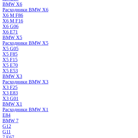
BMW X6
Расходники BMW X6
X6 M F86
X6 M F16
X6 G06
X6 E71
BMW X5
Расходники BMW X5
X5 G05
X5 F85
X5 F15
X5 E70
X5 E53
BMW X3
Расходники BMW X3
X3 F25
X3 E83
X3 G01
BMW X1
Расходники BMW X1
E84
BMW 7
G12
G11
7 Е67