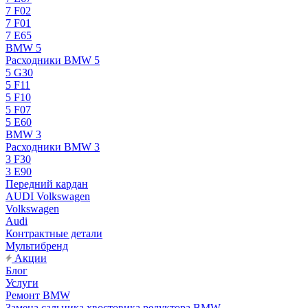
7 F02
7 F01
7 E65
BMW 5
Расходники BMW 5
5 G30
5 F11
5 F10
5 F07
5 E60
BMW 3
Расходники BMW 3
3 F30
3 E90
Передний кардан
AUDI Volkswagen
Volkswagen
Audi
Контрактные детали
Мультибренд
Акции
Блог
Услуги
Ремонт BMW
Замена сальника хвостовика редуктора BMW