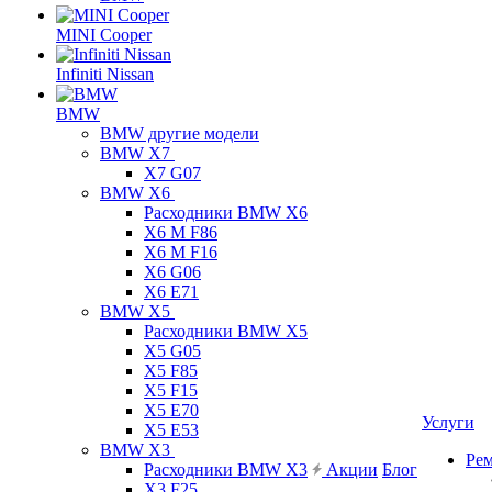
MINI Cooper
Infiniti Nissan
BMW
BMW другие модели
BMW X7
X7 G07
BMW X6
Расходники BMW X6
X6 M F86
X6 M F16
X6 G06
X6 E71
BMW X5
Расходники BMW X5
X5 G05
X5 F85
X5 F15
X5 E70
Услуги
X5 E53
BMW X3
Ре
Расходники BMW X3
Акции
Блог
X3 F25