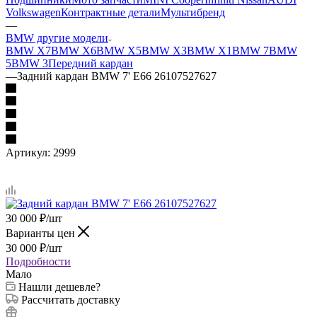
Volkswagen
Контрактные детали
Мультибренд
—
BMW другие модели
BMW X7
BMW X6
BMW X5
BMW X3
BMW X1
BMW 7
BMW
5
BMW 3
Передний кардан
—
Задний кардан BMW 7' E66 26107527627
Артикул:
2999
30 000
₽
/шт
Варианты цен
30 000
₽
/шт
Подробности
Мало
Нашли дешевле?
Рассчитать доставку