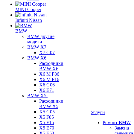
MINI Cooper
Infiniti Nissan
BMW
BMW другие
модели
BMW X7
X7 G07
BMW X6
Расходники
BMW X6
X6 M F86
X6 M F16
X6 G06
X6 E71
BMW X5
Расходники
BMW X5
X5 G05
Услуги
X5 F85
X5 F15
Ремонт BMW
X5 E70
Замена
X5 E53
сальника