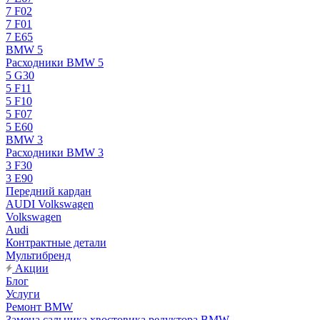
7 F02
7 F01
7 E65
BMW 5
Расходники BMW 5
5 G30
5 F11
5 F10
5 F07
5 E60
BMW 3
Расходники BMW 3
3 F30
3 E90
Передний кардан
AUDI Volkswagen
Volkswagen
Audi
Контрактные детали
Мультибренд
Акции
Блог
Услуги
Ремонт BMW
Замена сальника хвостовика редуктора BMW