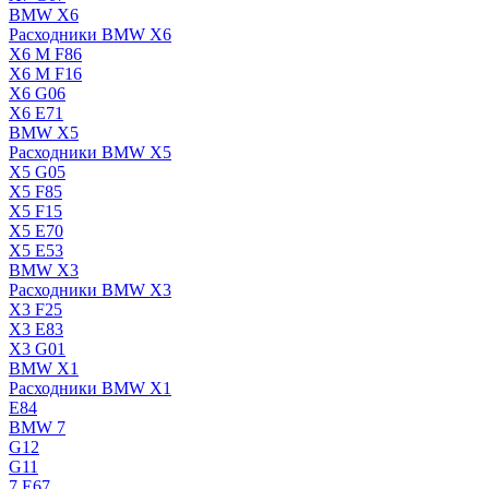
BMW X6
Расходники BMW X6
X6 M F86
X6 M F16
X6 G06
X6 E71
BMW X5
Расходники BMW X5
X5 G05
X5 F85
X5 F15
X5 E70
X5 E53
BMW X3
Расходники BMW X3
X3 F25
X3 E83
X3 G01
BMW X1
Расходники BMW X1
E84
BMW 7
G12
G11
7 Е67