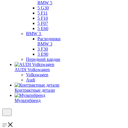
BMW 5
5 G30
5 F11
5 F10
5 F07
5 E60
BMW 3
Расходники
BMW 3
3 F30
3 E90
Передний кардан
AUDI Volkswagen
Volkswagen
Audi
Контрактные детали
Мультибренд