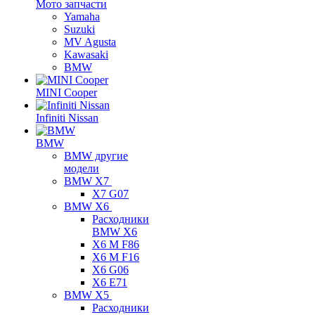
Мото запчасти
Yamaha
Suzuki
MV Agusta
Kawasaki
BMW
MINI Cooper
Infiniti Nissan
BMW
BMW другие
модели
BMW X7
X7 G07
BMW X6
Расходники
BMW X6
X6 M F86
X6 M F16
X6 G06
X6 E71
BMW X5
Расходники