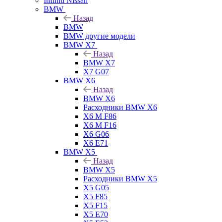
Infiniti Nissan
BMW
Назад
BMW
BMW другие модели
BMW X7
Назад
BMW X7
X7 G07
BMW X6
Назад
BMW X6
Расходники BMW X6
X6 M F86
X6 M F16
X6 G06
X6 E71
BMW X5
Назад
BMW X5
Расходники BMW X5
X5 G05
X5 F85
X5 F15
X5 E70