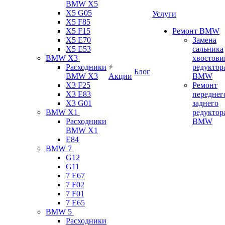
BMW X5
X5 G05
Услуги
X5 F85
X5 F15
Ремонт BMW
X5 E70
Замена
X5 E53
сальника
BMW X3
хвостови
Расходники
редуктор
Блог
BMW X3
Акции
BMW
X3 F25
Ремонт
X3 E83
переднег
X3 G01
заднего
BMW X1
редуктор
Расходники
BMW
BMW X1
E84
BMW 7
G12
G11
7 Е67
7 F02
7 F01
7 E65
BMW 5
Расходники