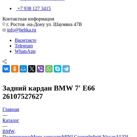
+7 938 127 3415
Контактная информация
г. Ростов -на-Дону ул. Шаумяна 47В
info@behka.ru
Вконтакте
Telegram
WhatsApp
Задний кардан BMW 7' E66
26107527627
Главная
—
Каталог
—
BMW
Подшипники
Мото запчасти
MINI Cooper
Infiniti Nissan
AUDI