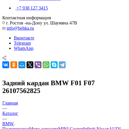
+7 938 127 3415
Контактная информация
г. Ростов -на-Дону ул. Шаумяна 47В
info@behka.ru
Вконтакте
Telegram
WhatsApp
Задний кардан BMW F01 F07
26107562825
Главная
—
Каталог
—
BMW
Подшипники
Мото запчасти
MINI Cooper
Infiniti Nissan
AUDI