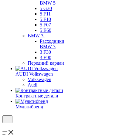
BMW 5
5 G30
5 F11
5 F10
5 F07
5 E60
BMW 3
Расходники
BMW 3
3 F30
3 E90
Передний кардан
AUDI Volkswagen
Volkswagen
Audi
Контрактные детали
Мультибренд