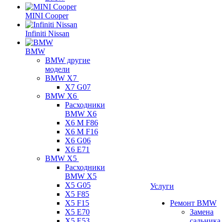
MINI Cooper
Infiniti Nissan
BMW
BMW другие
модели
BMW X7
X7 G07
BMW X6
Расходники
BMW X6
X6 M F86
X6 M F16
X6 G06
X6 E71
BMW X5
Расходники
BMW X5
X5 G05
Услуги
X5 F85
X5 F15
Ремонт BMW
X5 E70
Замена
X5 E53
сальника