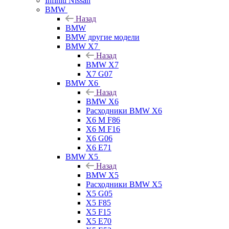
Infiniti Nissan
BMW
Назад
BMW
BMW другие модели
BMW X7
Назад
BMW X7
X7 G07
BMW X6
Назад
BMW X6
Расходники BMW X6
X6 M F86
X6 M F16
X6 G06
X6 E71
BMW X5
Назад
BMW X5
Расходники BMW X5
X5 G05
X5 F85
X5 F15
X5 E70