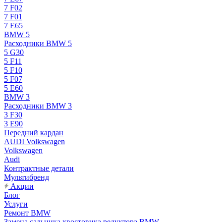
7 F02
7 F01
7 E65
BMW 5
Расходники BMW 5
5 G30
5 F11
5 F10
5 F07
5 E60
BMW 3
Расходники BMW 3
3 F30
3 E90
Передний кардан
AUDI Volkswagen
Volkswagen
Audi
Контрактные детали
Мультибренд
Акции
Блог
Услуги
Ремонт BMW
Замена сальника хвостовика редуктора BMW