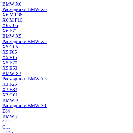
BMW X6
Расходники BMW X6
X6 M F86
X6 M F16
X6 G06
X6 E71
BMW X5
Расходники BMW X5
X5 G05
X5 F85
X5 F15
X5 E70
X5 E53
BMW X3
Расходники BMW X3
X3 F25
X3 E83
X3 G01
BMW X1
Расходники BMW X1
E84
BMW 7
G12
G11
7 Е67