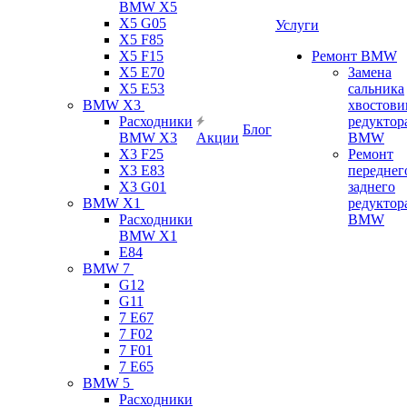
BMW X5
X5 G05
Услуги
X5 F85
X5 F15
Ремонт BMW
X5 E70
Замена
X5 E53
сальника
BMW X3
хвостови
Расходники
редуктор
Блог
BMW X3
Акции
BMW
X3 F25
Ремонт
X3 E83
переднег
X3 G01
заднего
BMW X1
редуктор
Расходники
BMW
BMW X1
E84
BMW 7
G12
G11
7 Е67
7 F02
7 F01
7 E65
BMW 5
Расходники