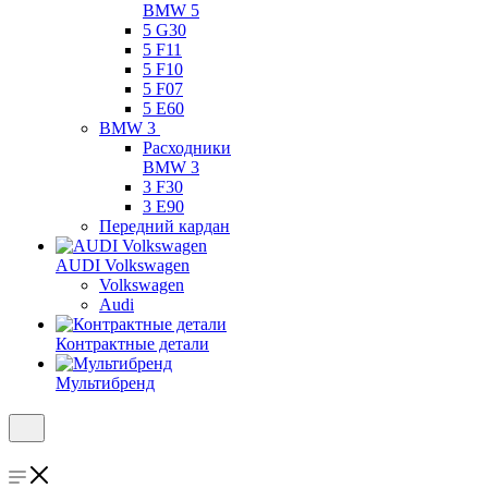
BMW 5
5 G30
5 F11
5 F10
5 F07
5 E60
BMW 3
Расходники
BMW 3
3 F30
3 E90
Передний кардан
AUDI Volkswagen
Volkswagen
Audi
Контрактные детали
Мультибренд