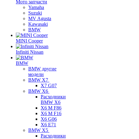
Мото запчасти
Yamaha
Suzuki
MV Agusta
Kawasaki
BMW
MINI Cooper
Infiniti Nissan
BMW
BMW другие
модели
BMW X7
X7 G07
BMW X6
Расходники
BMW X6
X6 M F86
X6 M F16
X6 G06
X6 E71
BMW X5
Расходники