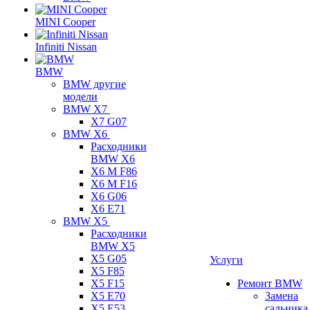
MINI Cooper
Infiniti Nissan
BMW
BMW другие
модели
BMW X7
X7 G07
BMW X6
Расходники
BMW X6
X6 M F86
X6 M F16
X6 G06
X6 E71
BMW X5
Расходники
BMW X5
X5 G05
Услуги
X5 F85
X5 F15
Ремонт BMW
X5 E70
Замена
X5 E53
сальника