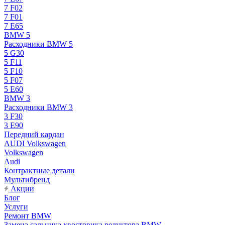
7 F02
7 F01
7 E65
BMW 5
Расходники BMW 5
5 G30
5 F11
5 F10
5 F07
5 E60
BMW 3
Расходники BMW 3
3 F30
3 E90
Передний кардан
AUDI Volkswagen
Volkswagen
Audi
Контрактные детали
Мультибренд
Акции
Блог
Услуги
Ремонт BMW
Замена сальника хвостовика редуктора BMW