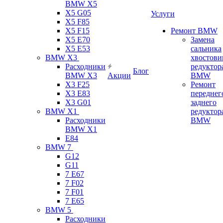
BMW X5
X5 G05
Услуги
X5 F85
X5 F15
Ремонт BMW
X5 E70
Замена
X5 E53
сальника
BMW X3
хвостови
Расходники
редуктор
Блог
BMW X3
Акции
BMW
X3 F25
Ремонт
X3 E83
переднег
X3 G01
заднего
BMW X1
редуктор
Расходники
BMW
BMW X1
E84
BMW 7
G12
G11
7 Е67
7 F02
7 F01
7 E65
BMW 5
Расходники