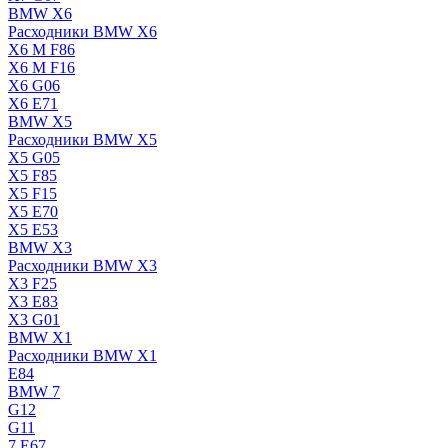
BMW X6
Расходники BMW X6
X6 M F86
X6 M F16
X6 G06
X6 E71
BMW X5
Расходники BMW X5
X5 G05
X5 F85
X5 F15
X5 E70
X5 E53
BMW X3
Расходники BMW X3
X3 F25
X3 E83
X3 G01
BMW X1
Расходники BMW X1
E84
BMW 7
G12
G11
7 Е67