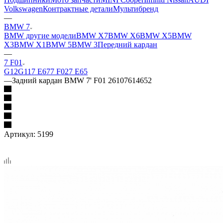
Volkswagen
Контрактные детали
Мультибренд
—
BMW 7
BMW другие модели
BMW X7
BMW X6
BMW X5
BMW
X3
BMW X1
BMW 5
BMW 3
Передний кардан
—
7 F01
G12
G11
7 Е67
7 F02
7 E65
—
Задний кардан BMW 7' F01 26107614652
Артикул:
5199