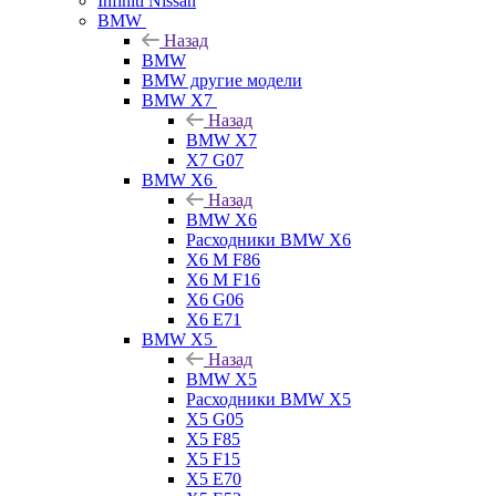
Infiniti Nissan
BMW
Назад
BMW
BMW другие модели
BMW X7
Назад
BMW X7
X7 G07
BMW X6
Назад
BMW X6
Расходники BMW X6
X6 M F86
X6 M F16
X6 G06
X6 E71
BMW X5
Назад
BMW X5
Расходники BMW X5
X5 G05
X5 F85
X5 F15
X5 E70