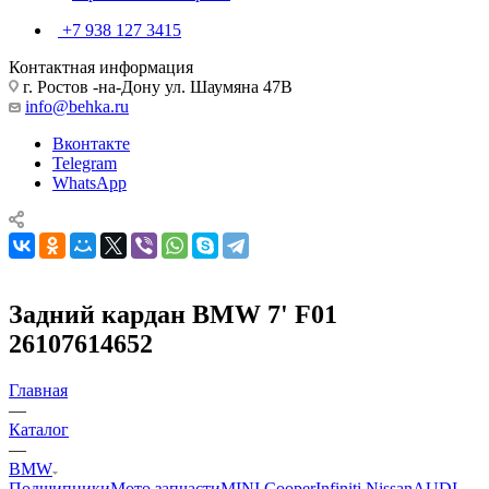
+7 938 127 3415
Контактная информация
г. Ростов -на-Дону ул. Шаумяна 47В
info@behka.ru
Вконтакте
Telegram
WhatsApp
Задний кардан BMW 7' F01
26107614652
Главная
—
Каталог
—
BMW
Подшипники
Мото запчасти
MINI Cooper
Infiniti Nissan
AUDI