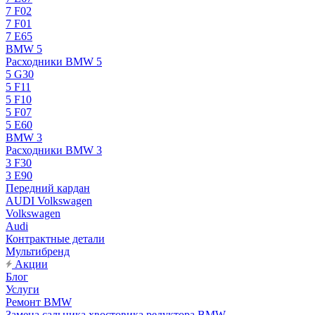
7 F02
7 F01
7 E65
BMW 5
Расходники BMW 5
5 G30
5 F11
5 F10
5 F07
5 E60
BMW 3
Расходники BMW 3
3 F30
3 E90
Передний кардан
AUDI Volkswagen
Volkswagen
Audi
Контрактные детали
Мультибренд
Акции
Блог
Услуги
Ремонт BMW
Замена сальника хвостовика редуктора BMW