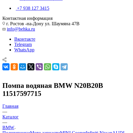
+7 938 127 3415
Контактная информация
г. Ростов -на-Дону ул. Шаумяна 47В
info@behka.ru
Вконтакте
Telegram
WhatsApp
Помпа водяная BMW N20B20B
11517597715
Главная
—
Каталог
—
BMW
Подшипники
Мото запчасти
MINI Cooper
Infiniti Nissan
AUDI