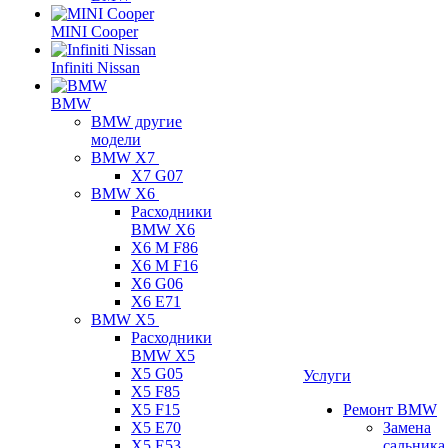
MINI Cooper
Infiniti Nissan
BMW
BMW другие
модели
BMW X7
X7 G07
BMW X6
Расходники
BMW X6
X6 M F86
X6 M F16
X6 G06
X6 E71
BMW X5
Расходники
BMW X5
X5 G05
Услуги
X5 F85
X5 F15
Ремонт BMW
X5 E70
Замена
X5 E53
сальника