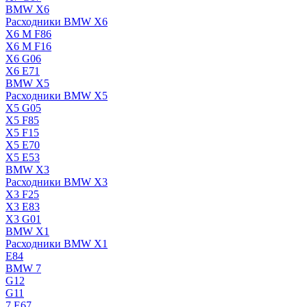
BMW X6
Расходники BMW X6
X6 M F86
X6 M F16
X6 G06
X6 E71
BMW X5
Расходники BMW X5
X5 G05
X5 F85
X5 F15
X5 E70
X5 E53
BMW X3
Расходники BMW X3
X3 F25
X3 E83
X3 G01
BMW X1
Расходники BMW X1
E84
BMW 7
G12
G11
7 Е67