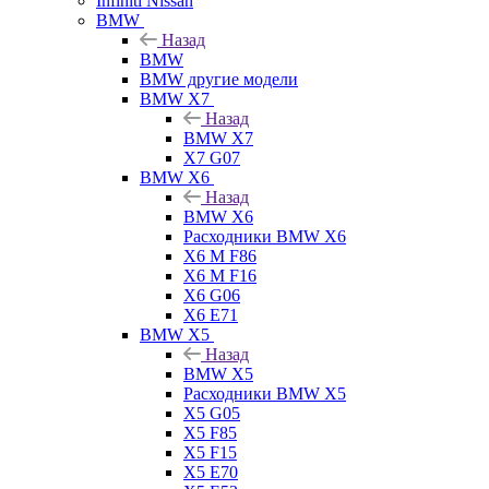
Infiniti Nissan
BMW
Назад
BMW
BMW другие модели
BMW X7
Назад
BMW X7
X7 G07
BMW X6
Назад
BMW X6
Расходники BMW X6
X6 M F86
X6 M F16
X6 G06
X6 E71
BMW X5
Назад
BMW X5
Расходники BMW X5
X5 G05
X5 F85
X5 F15
X5 E70