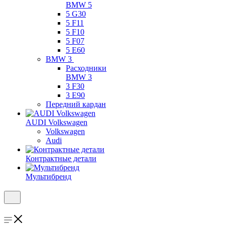
BMW 5
5 G30
5 F11
5 F10
5 F07
5 E60
BMW 3
Расходники
BMW 3
3 F30
3 E90
Передний кардан
AUDI Volkswagen
Volkswagen
Audi
Контрактные детали
Мультибренд