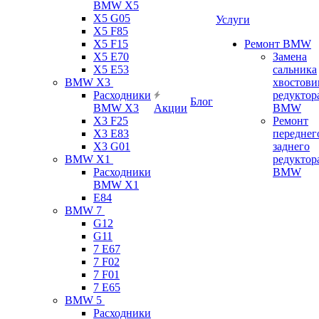
BMW X5
X5 G05
Услуги
X5 F85
X5 F15
Ремонт BMW
X5 E70
Замена
X5 E53
сальника
BMW X3
хвостови
Расходники
редуктор
Блог
BMW X3
Акции
BMW
X3 F25
Ремонт
X3 E83
переднег
X3 G01
заднего
BMW X1
редуктор
Расходники
BMW
BMW X1
E84
BMW 7
G12
G11
7 Е67
7 F02
7 F01
7 E65
BMW 5
Расходники