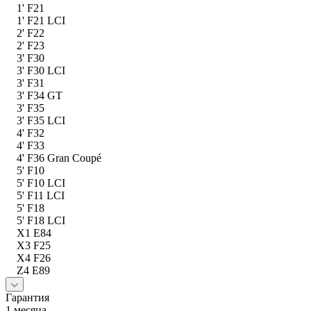
1' F21
1' F21 LCI
2' F22
2' F23
3' F30
3' F30 LCI
3' F31
3' F34 GT
3' F35
3' F35 LCI
4' F32
4' F33
4' F36 Gran Coupé
5' F10
5' F10 LCI
5' F11 LCI
5' F18
5' F18 LCI
X1 E84
X3 F25
X4 F26
Z4 E89
Гарантия
1 месяца