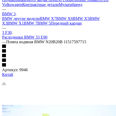
Volkswagen
Контрактные детали
Мультибренд
—
BMW 3
BMW другие модели
BMW X7
BMW X6
BMW X5
BMW
X3
BMW X1
BMW 7
BMW 5
Передний кардан
—
3 F30
Расходники BMW 3
3 E90
—
Помпа водяная BMW N20B20B 11517597715
Артикул:
9946
Китай