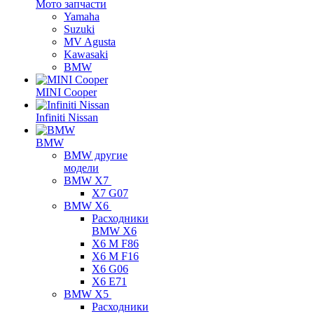
Мото запчасти
Yamaha
Suzuki
MV Agusta
Kawasaki
BMW
MINI Cooper
Infiniti Nissan
BMW
BMW другие
модели
BMW X7
X7 G07
BMW X6
Расходники
BMW X6
X6 M F86
X6 M F16
X6 G06
X6 E71
BMW X5
Расходники