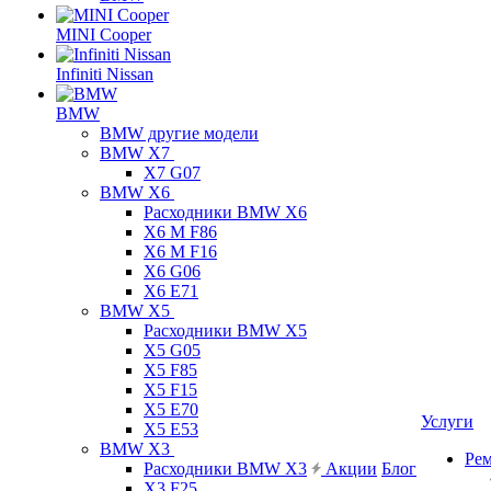
MINI Cooper
Infiniti Nissan
BMW
BMW другие модели
BMW X7
X7 G07
BMW X6
Расходники BMW X6
X6 M F86
X6 M F16
X6 G06
X6 E71
BMW X5
Расходники BMW X5
X5 G05
X5 F85
X5 F15
X5 E70
Услуги
X5 E53
BMW X3
Ре
Расходники BMW X3
Акции
Блог
X3 F25