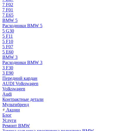
7 F02
7 F01
7 E65
BMW 5
Расходники BMW 5
5 G30
5 F11
5 F10
5 F07
5 E60
BMW 3
Расходники BMW 3
3 F30
3 E90
Передний кардан
AUDI Volkswagen
Volkswagen
Audi
Контрактные детали
Мультибренд
Акции
Блог
Услуги
Ремонт BMW
Замена сальника хвостовика редуктора BMW