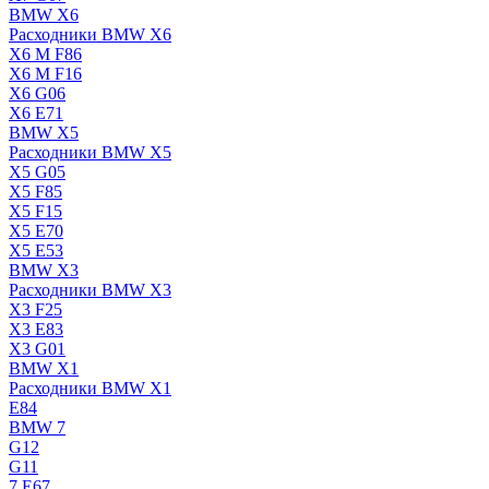
BMW X6
Расходники BMW X6
X6 M F86
X6 M F16
X6 G06
X6 E71
BMW X5
Расходники BMW X5
X5 G05
X5 F85
X5 F15
X5 E70
X5 E53
BMW X3
Расходники BMW X3
X3 F25
X3 E83
X3 G01
BMW X1
Расходники BMW X1
E84
BMW 7
G12
G11
7 Е67