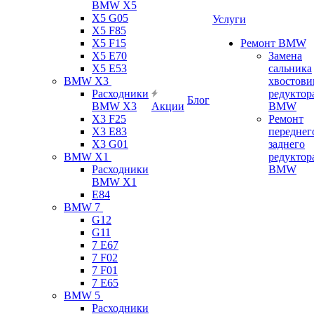
BMW X5
X5 G05
Услуги
X5 F85
X5 F15
Ремонт BMW
X5 E70
Замена
X5 E53
сальника
BMW X3
хвостови
Расходники
редуктор
Блог
BMW X3
Акции
BMW
X3 F25
Ремонт
X3 E83
переднег
X3 G01
заднего
BMW X1
редуктор
Расходники
BMW
BMW X1
E84
BMW 7
G12
G11
7 Е67
7 F02
7 F01
7 E65
BMW 5
Расходники