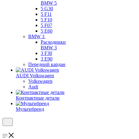
BMW 5
5 G30
5 F11
5 F10
5 F07
5 E60
BMW 3
Расходники
BMW 3
3 F30
3 E90
Передний кардан
AUDI Volkswagen
Volkswagen
Audi
Контрактные детали
Мультибренд