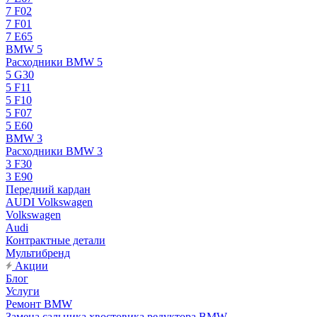
7 F02
7 F01
7 E65
BMW 5
Расходники BMW 5
5 G30
5 F11
5 F10
5 F07
5 E60
BMW 3
Расходники BMW 3
3 F30
3 E90
Передний кардан
AUDI Volkswagen
Volkswagen
Audi
Контрактные детали
Мультибренд
Акции
Блог
Услуги
Ремонт BMW
Замена сальника хвостовика редуктора BMW