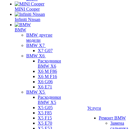
MINI Cooper
Infiniti Nissan
BMW
BMW другие
модели
BMW X7
X7 G07
BMW X6
Расходники
BMW X6
X6 M F86
X6 M F16
X6 G06
X6 E71
BMW X5
Расходники
BMW X5
X5 G05
Услуги
X5 F85
X5 F15
Ремонт BMW
X5 E70
Замена
X5 E53
сальника