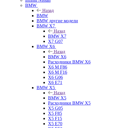
Infiniti Nissan
BMW
Назад
BMW
BMW другие модели
BMW X7
Назад
BMW X7
X7 G07
BMW X6
Назад
BMW X6
Расходники BMW X6
X6 M F86
X6 M F16
X6 G06
X6 E71
BMW X5
Назад
BMW X5
Расходники BMW X5
X5 G05
X5 F85
X5 F15
X5 E70