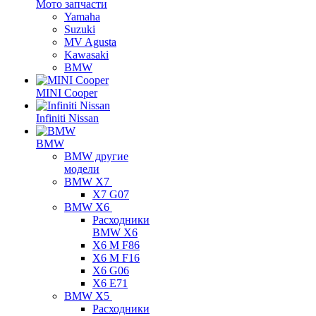
Мото запчасти
Yamaha
Suzuki
MV Agusta
Kawasaki
BMW
MINI Cooper
Infiniti Nissan
BMW
BMW другие
модели
BMW X7
X7 G07
BMW X6
Расходники
BMW X6
X6 M F86
X6 M F16
X6 G06
X6 E71
BMW X5
Расходники