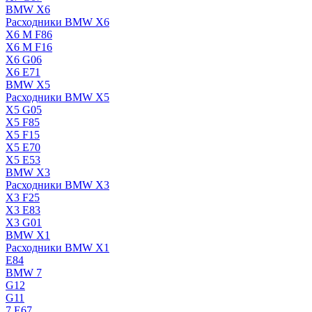
BMW X6
Расходники BMW X6
X6 M F86
X6 M F16
X6 G06
X6 E71
BMW X5
Расходники BMW X5
X5 G05
X5 F85
X5 F15
X5 E70
X5 E53
BMW X3
Расходники BMW X3
X3 F25
X3 E83
X3 G01
BMW X1
Расходники BMW X1
E84
BMW 7
G12
G11
7 Е67