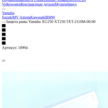
Volkswagen
Контрактные детали
Мультибренд
—
Yamaha
Suzuki
MV Agusta
Kawasaki
BMW
—
Защита рамы Yamaha XG250 XT250 5XT-2110M-00-00
Артикул:
10994