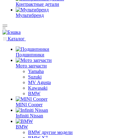
Контрактные детали
Мультибренд
Каталог
Подшипники
Мото запчасти
Yamaha
Suzuki
MV Agusta
Kawasaki
BMW
MINI Cooper
Infiniti Nissan
BMW
BMW другие модели
BMW X7