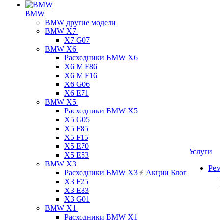
BMW
BMW другие модели
BMW X7
X7 G07
BMW X6
Расходники BMW X6
X6 M F86
X6 M F16
X6 G06
X6 E71
BMW X5
Расходники BMW X5
X5 G05
X5 F85
X5 F15
X5 E70
Услуги
X5 E53
BMW X3
Ре
Расходники BMW X3
Акции
Блог
X3 F25
X3 E83
X3 G01
BMW X1
Расходники BMW X1