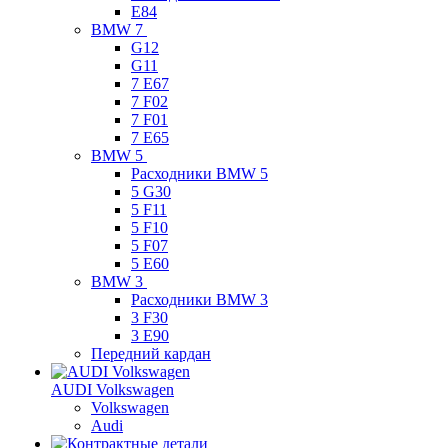
E84
BMW 7
G12
G11
7 Е67
7 F02
7 F01
7 E65
BMW 5
Расходники BMW 5
5 G30
5 F11
5 F10
5 F07
5 E60
BMW 3
Расходники BMW 3
3 F30
3 E90
Передний кардан
AUDI Volkswagen
Volkswagen
Audi