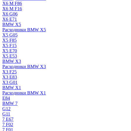
X6 M F86
X6 M F16
X6 G06
X6 E71
BMW X5
Расходники BMW X5
X5 G05
X5 F85
X5 F15
X5 E70
X5 E53
BMW X3
Расходники BMW X3
X3 F25
X3 E83
X3 G01
BMW X1
Расходники BMW X1
E84
BMW 7
G12
G11
7 Е67
7 F02
7 F01