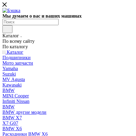
Мы думаем о вас и ваших машинах
Каталог
По всему сайту
По каталогу
Каталог
Подшипники
Мото запчасти
Yamaha
Suzuki
MV Agusta
Kawasaki
BMW
MINI Cooper
Infiniti Nissan
BMW
BMW другие модели
BMW X7
X7 G07
BMW X6
Расходники BMW X6