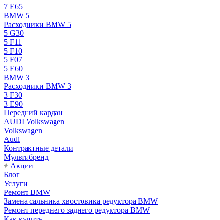
7 E65
BMW 5
Расходники BMW 5
5 G30
5 F11
5 F10
5 F07
5 E60
BMW 3
Расходники BMW 3
3 F30
3 E90
Передний кардан
AUDI Volkswagen
Volkswagen
Audi
Контрактные детали
Мультибренд
Акции
Блог
Услуги
Ремонт BMW
Замена сальника хвостовика редуктора BMW
Ремонт переднего заднего редуктора BMW
Как купить