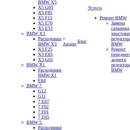
BMW X5
X5 G05
Услуги
X5 F85
X5 F15
Ремонт BMW
X5 E70
Замена
X5 E53
сальника
BMW X3
хвостови
Расходники
редуктор
Блог
BMW X3
Акции
BMW
X3 F25
Ремонт
X3 E83
переднег
X3 G01
заднего
BMW X1
редуктор
Расходники
BMW
BMW X1
E84
BMW 7
G12
G11
7 Е67
7 F02
7 F01
7 E65
BMW 5
Расходники