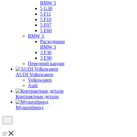
BMW 5
5 G30
5 F11
5 F10
5 F07
5 E60
BMW 3
Расходники
BMW 3
3 F30
3 E90
Передний кардан
AUDI Volkswagen
Volkswagen
Audi
Контрактные детали
Мультибренд