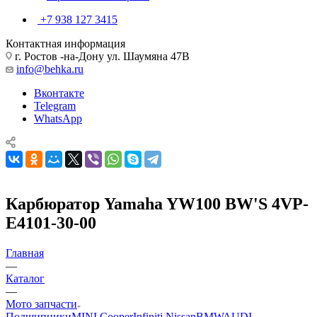
+7 938 127 3415
Контактная информация
г. Ростов -на-Дону ул. Шаумяна 47В
info@behka.ru
Вконтакте
Telegram
WhatsApp
Карбюратор Yamaha YW100 BW'S 4VP-
E4101-30-00
Главная
—
Каталог
—
Мото запчасти
Подшипники
MINI Cooper
Infiniti Nissan
BMW
AUDI