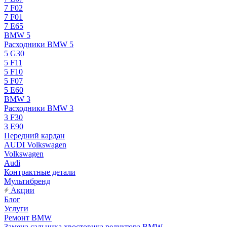
7 F02
7 F01
7 E65
BMW 5
Расходники BMW 5
5 G30
5 F11
5 F10
5 F07
5 E60
BMW 3
Расходники BMW 3
3 F30
3 E90
Передний кардан
AUDI Volkswagen
Volkswagen
Audi
Контрактные детали
Мультибренд
Акции
Блог
Услуги
Ремонт BMW
Замена сальника хвостовика редуктора BMW