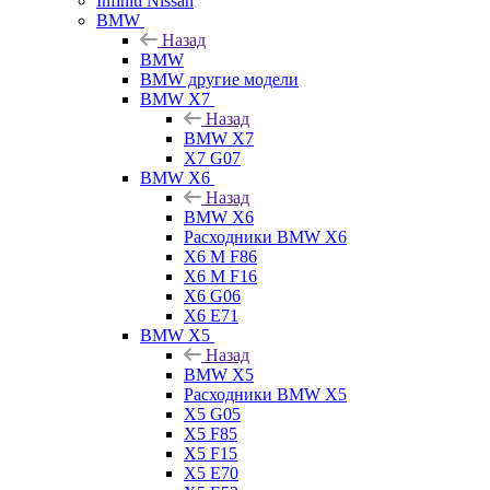
Infiniti Nissan
BMW
Назад
BMW
BMW другие модели
BMW X7
Назад
BMW X7
X7 G07
BMW X6
Назад
BMW X6
Расходники BMW X6
X6 M F86
X6 M F16
X6 G06
X6 E71
BMW X5
Назад
BMW X5
Расходники BMW X5
X5 G05
X5 F85
X5 F15
X5 E70