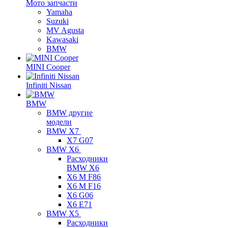
Мото запчасти
Yamaha
Suzuki
MV Agusta
Kawasaki
BMW
MINI Cooper
Infiniti Nissan
BMW
BMW другие
модели
BMW X7
X7 G07
BMW X6
Расходники
BMW X6
X6 M F86
X6 M F16
X6 G06
X6 E71
BMW X5
Расходники