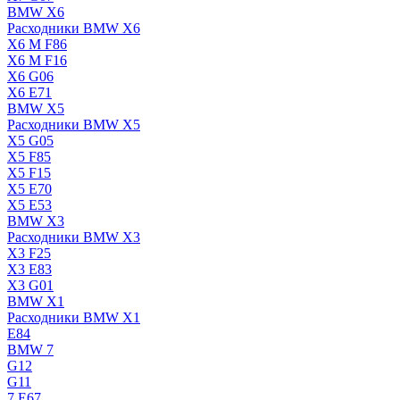
BMW X6
Расходники BMW X6
X6 M F86
X6 M F16
X6 G06
X6 E71
BMW X5
Расходники BMW X5
X5 G05
X5 F85
X5 F15
X5 E70
X5 E53
BMW X3
Расходники BMW X3
X3 F25
X3 E83
X3 G01
BMW X1
Расходники BMW X1
E84
BMW 7
G12
G11
7 Е67