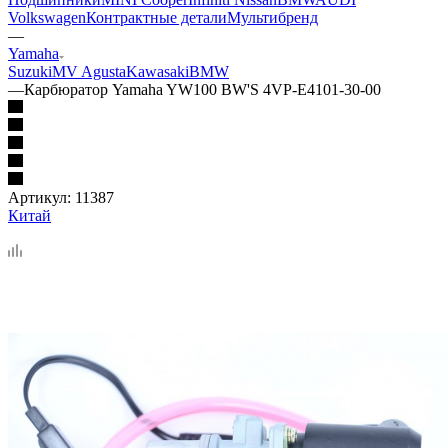
Volkswagen
Контрактные детали
Мультибренд
—
Yamaha
Suzuki
MV Agusta
Kawasaki
BMW
—
Карбюратор Yamaha YW100 BW'S 4VP-E4101-30-00
Артикул:
11387
Китай