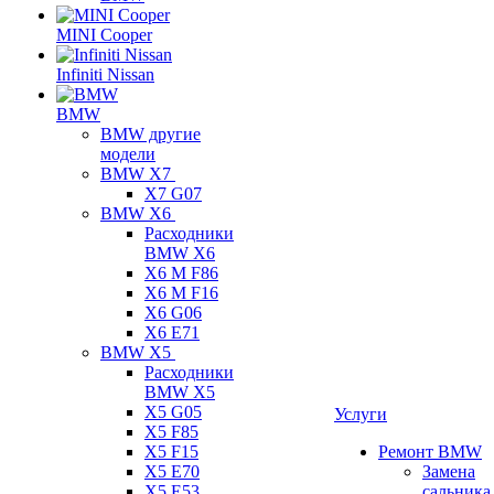
MINI Cooper
Infiniti Nissan
BMW
BMW другие
модели
BMW X7
X7 G07
BMW X6
Расходники
BMW X6
X6 M F86
X6 M F16
X6 G06
X6 E71
BMW X5
Расходники
BMW X5
X5 G05
Услуги
X5 F85
X5 F15
Ремонт BMW
X5 E70
Замена
X5 E53
сальника