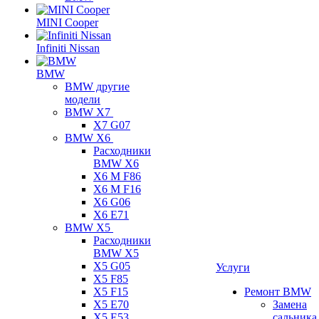
MINI Cooper
Infiniti Nissan
BMW
BMW другие
модели
BMW X7
X7 G07
BMW X6
Расходники
BMW X6
X6 M F86
X6 M F16
X6 G06
X6 E71
BMW X5
Расходники
BMW X5
X5 G05
Услуги
X5 F85
X5 F15
Ремонт BMW
X5 E70
Замена
X5 E53
сальника