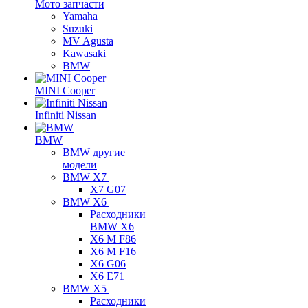
Мото запчасти
Yamaha
Suzuki
MV Agusta
Kawasaki
BMW
MINI Cooper
Infiniti Nissan
BMW
BMW другие
модели
BMW X7
X7 G07
BMW X6
Расходники
BMW X6
X6 M F86
X6 M F16
X6 G06
X6 E71
BMW X5
Расходники