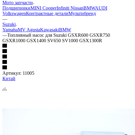
Мото запчасти
Подшипники
MINI Cooper
Infiniti Nissan
BMW
AUDI
Volkswagen
Контрактные детали
Мультибренд
—
Suzuki
Yamaha
MV Agusta
Kawasaki
BMW
—
Топливный насос для Suzuki GSXR600 GSXR750
GSXR1000 GSX1400 SV650 SV1000 GSX1300R
Артикул:
11005
Китай