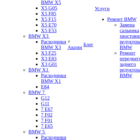
BMW X5
X5 G05
Услуги
X5 F85
X5 F15
Ремонт BMW
X5 E70
Замена
X5 E53
сальника
BMW X3
хвостови
Расходники
редуктор
Блог
BMW X3
Акции
BMW
X3 F25
Ремонт
X3 E83
переднег
X3 G01
заднего
BMW X1
редуктор
Расходники
BMW
BMW X1
E84
BMW 7
G12
G11
7 Е67
7 F02
7 F01
7 E65
BMW 5
Расходники