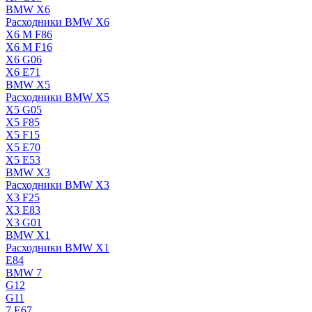
BMW X6
Расходники BMW X6
X6 M F86
X6 M F16
X6 G06
X6 E71
BMW X5
Расходники BMW X5
X5 G05
X5 F85
X5 F15
X5 E70
X5 E53
BMW X3
Расходники BMW X3
X3 F25
X3 E83
X3 G01
BMW X1
Расходники BMW X1
E84
BMW 7
G12
G11
7 Е67