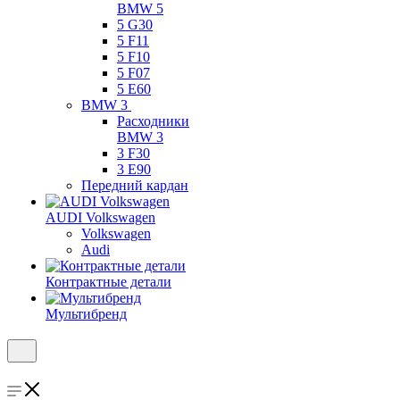
BMW 5
5 G30
5 F11
5 F10
5 F07
5 E60
BMW 3
Расходники
BMW 3
3 F30
3 E90
Передний кардан
AUDI Volkswagen
Volkswagen
Audi
Контрактные детали
Мультибренд