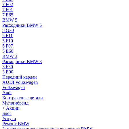
7 F02
7 F01
7 E65
BMW 5
Расходники BMW 5
5 G30
5 F11
5 F10
5 F07
5 E60
BMW 3
Расходники BMW 3
3 F30
3 E90
Передний кардан
AUDI Volkswagen
Volkswagen
Audi
Контрактные детали
Мультибренд
Акции
Блог
Услуги
Ремонт BMW
Замена сальника хвостовика редуктора BMW