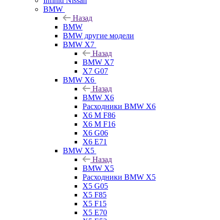
Infiniti Nissan
BMW
Назад
BMW
BMW другие модели
BMW X7
Назад
BMW X7
X7 G07
BMW X6
Назад
BMW X6
Расходники BMW X6
X6 M F86
X6 M F16
X6 G06
X6 E71
BMW X5
Назад
BMW X5
Расходники BMW X5
X5 G05
X5 F85
X5 F15
X5 E70