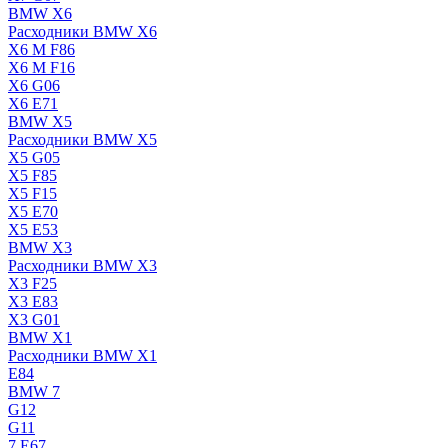
BMW X6
Расходники BMW X6
X6 M F86
X6 M F16
X6 G06
X6 E71
BMW X5
Расходники BMW X5
X5 G05
X5 F85
X5 F15
X5 E70
X5 E53
BMW X3
Расходники BMW X3
X3 F25
X3 E83
X3 G01
BMW X1
Расходники BMW X1
E84
BMW 7
G12
G11
7 Е67