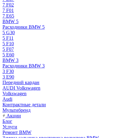
7 F02
7 F01
7 E65
BMW 5
Расходники BMW 5
5 G30
5 F11
5 F10
5 F07
5 E60
BMW 3
Расходники BMW 3
3 F30
3 E90
Передний кардан
AUDI Volkswagen
Volkswagen
Audi
Контрактные детали
Мультибренд
Акции
Блог
Услуги
Ремонт BMW
Замена сальника хвостовика редуктора BMW