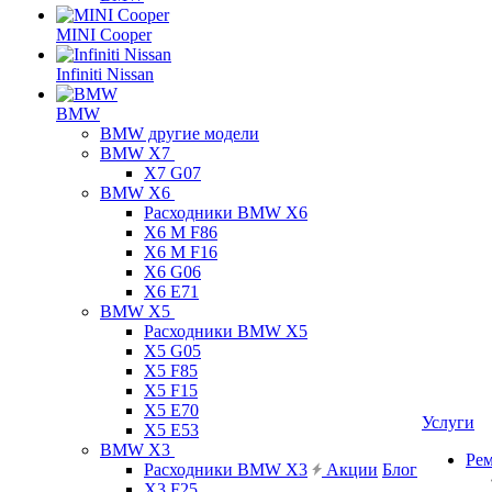
MINI Cooper
Infiniti Nissan
BMW
BMW другие модели
BMW X7
X7 G07
BMW X6
Расходники BMW X6
X6 M F86
X6 M F16
X6 G06
X6 E71
BMW X5
Расходники BMW X5
X5 G05
X5 F85
X5 F15
X5 E70
Услуги
X5 E53
BMW X3
Ре
Расходники BMW X3
Акции
Блог
X3 F25