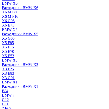
BMW X6
Расходники BMW X6
X6 M F86
X6 M F16
X6 G06
X6 E71
BMW X5
Расходники BMW X5
X5 G05
X5 F85
X5 F15
X5 E70
X5 E53
BMW X3
Расходники BMW X3
X3 F25
X3 E83
X3 G01
BMW X1
Расходники BMW X1
E84
BMW 7
G12
G11
7 Е67