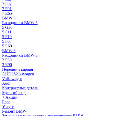
7 F02
7 F01
7 E65
BMW 5
Расходники BMW 5
5 G30
5 F11
5 F10
5 F07
5 E60
BMW 3
Расходники BMW 3
3 F30
3 E90
Передний кардан
AUDI Volkswagen
Volkswagen
Audi
Контрактные детали
Мультибренд
Акции
Блог
Услуги
Ремонт BMW
Замена сальника хвостовика редуктора BMW