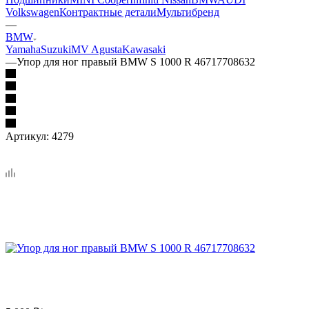
Volkswagen
Контрактные детали
Мультибренд
—
BMW
Yamaha
Suzuki
MV Agusta
Kawasaki
—
Упор для ног правый BMW S 1000 R 46717708632
Артикул:
4279