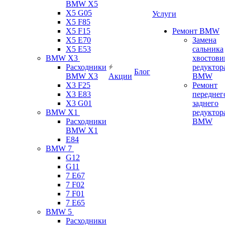
BMW X5
X5 G05
Услуги
X5 F85
X5 F15
Ремонт BMW
X5 E70
Замена
X5 E53
сальника
BMW X3
хвостови
Расходники
редуктор
Блог
BMW X3
Акции
BMW
X3 F25
Ремонт
X3 E83
переднег
X3 G01
заднего
BMW X1
редуктор
Расходники
BMW
BMW X1
E84
BMW 7
G12
G11
7 Е67
7 F02
7 F01
7 E65
BMW 5
Расходники