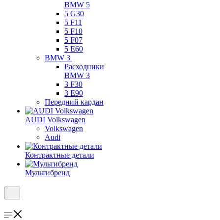
BMW 5
5 G30
5 F11
5 F10
5 F07
5 E60
BMW 3
Расходники
BMW 3
3 F30
3 E90
Передний кардан
AUDI Volkswagen
Volkswagen
Audi
Контрактные детали
Мультибренд