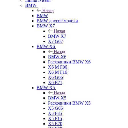
Infiniti Nissan
BMW
Назад
BMW
BMW другие модели
BMW X7
Назад
BMW X7
X7 G07
BMW X6
Назад
BMW X6
Расходники BMW X6
X6 M F86
X6 M F16
X6 G06
X6 E71
BMW X5
Назад
BMW X5
Расходники BMW X5
X5 G05
X5 F85
X5 F15
X5 E70