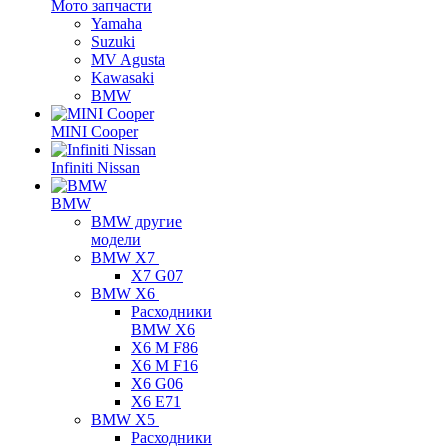
Мото запчасти
Yamaha
Suzuki
MV Agusta
Kawasaki
BMW
MINI Cooper
Infiniti Nissan
BMW
BMW другие
модели
BMW X7
X7 G07
BMW X6
Расходники
BMW X6
X6 M F86
X6 M F16
X6 G06
X6 E71
BMW X5
Расходники