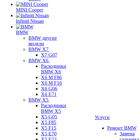
MINI Cooper
Infiniti Nissan
BMW
BMW другие
модели
BMW X7
X7 G07
BMW X6
Расходники
BMW X6
X6 M F86
X6 M F16
X6 G06
X6 E71
BMW X5
Расходники
BMW X5
X5 G05
Услуги
X5 F85
X5 F15
Ремонт BMW
X5 E70
Замена
X5 E53
сальника