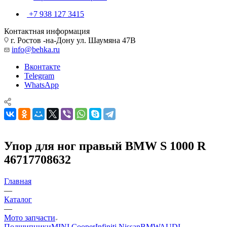
+7 938 127 3415
Контактная информация
г. Ростов -на-Дону ул. Шаумяна 47В
info@behka.ru
Вконтакте
Telegram
WhatsApp
Упор для ног правый BMW S 1000 R
46717708632
Главная
—
Каталог
—
Мото запчасти
Подшипники
MINI Cooper
Infiniti Nissan
BMW
AUDI