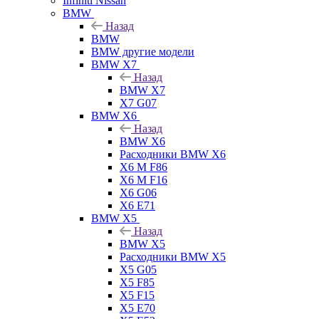
Infiniti Nissan
BMW
Назад
BMW
BMW другие модели
BMW X7
Назад
BMW X7
X7 G07
BMW X6
Назад
BMW X6
Расходники BMW X6
X6 M F86
X6 M F16
X6 G06
X6 E71
BMW X5
Назад
BMW X5
Расходники BMW X5
X5 G05
X5 F85
X5 F15
X5 E70