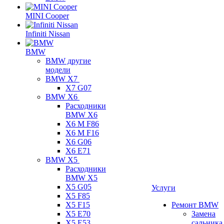
MINI Cooper
Infiniti Nissan
BMW
BMW другие
модели
BMW X7
X7 G07
BMW X6
Расходники
BMW X6
X6 M F86
X6 M F16
X6 G06
X6 E71
BMW X5
Расходники
BMW X5
X5 G05
Услуги
X5 F85
X5 F15
Ремонт BMW
X5 E70
Замена
X5 E53
сальника