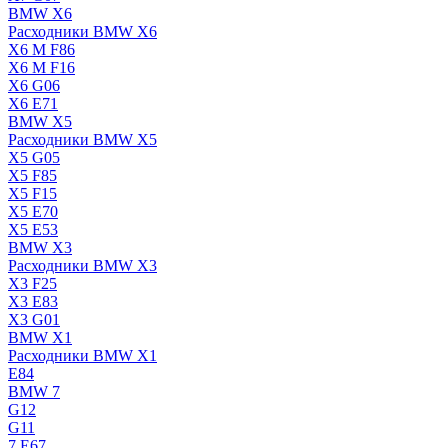
BMW X6
Расходники BMW X6
X6 M F86
X6 M F16
X6 G06
X6 E71
BMW X5
Расходники BMW X5
X5 G05
X5 F85
X5 F15
X5 E70
X5 E53
BMW X3
Расходники BMW X3
X3 F25
X3 E83
X3 G01
BMW X1
Расходники BMW X1
E84
BMW 7
G12
G11
7 Е67