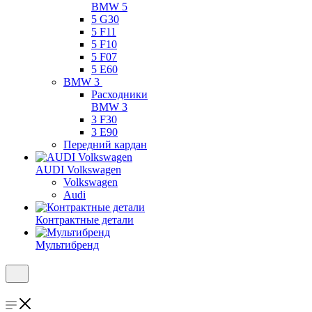
BMW 5
5 G30
5 F11
5 F10
5 F07
5 E60
BMW 3
Расходники
BMW 3
3 F30
3 E90
Передний кардан
AUDI Volkswagen
Volkswagen
Audi
Контрактные детали
Мультибренд