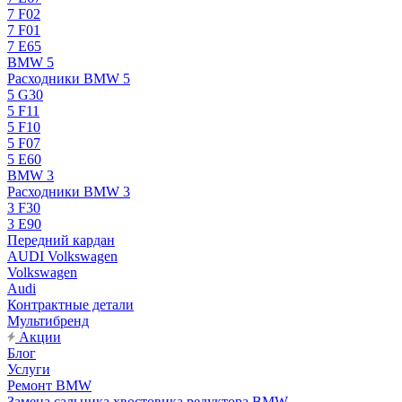
7 F02
7 F01
7 E65
BMW 5
Расходники BMW 5
5 G30
5 F11
5 F10
5 F07
5 E60
BMW 3
Расходники BMW 3
3 F30
3 E90
Передний кардан
AUDI Volkswagen
Volkswagen
Audi
Контрактные детали
Мультибренд
Акции
Блог
Услуги
Ремонт BMW
Замена сальника хвостовика редуктора BMW