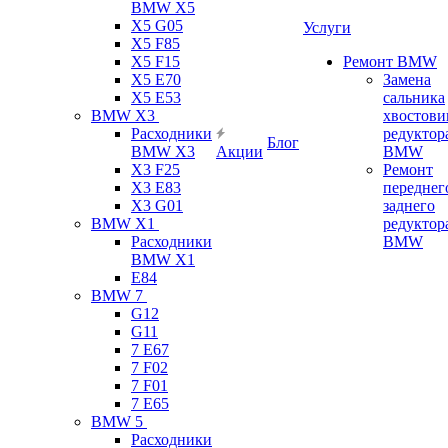
BMW X5
X5 G05
Услуги
X5 F85
X5 F15
Ремонт BMW
X5 E70
Замена
X5 E53
сальника
BMW X3
хвостови
Расходники
редуктор
Блог
BMW X3
Акции
BMW
X3 F25
Ремонт
X3 E83
переднег
X3 G01
заднего
BMW X1
редуктор
Расходники
BMW
BMW X1
E84
BMW 7
G12
G11
7 Е67
7 F02
7 F01
7 E65
BMW 5
Расходники