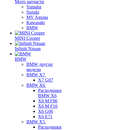
Мото запчасти
Yamaha
Suzuki
MV Agusta
Kawasaki
BMW
MINI Cooper
Infiniti Nissan
BMW
BMW другие
модели
BMW X7
X7 G07
BMW X6
Расходники
BMW X6
X6 M F86
X6 M F16
X6 G06
X6 E71
BMW X5
Расходники