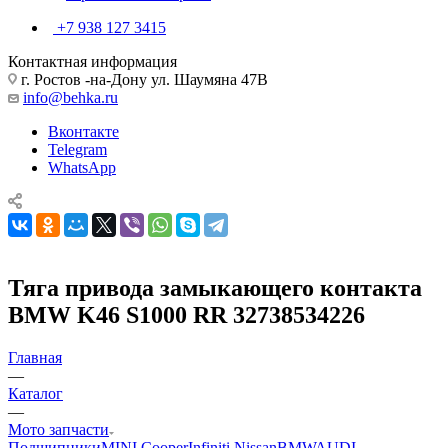
+7 938 127 3415
Контактная информация
г. Ростов -на-Дону ул. Шаумяна 47В
info@behka.ru
Вконтакте
Telegram
WhatsApp
Тяга привода замыкающего контакта
BMW K46 S1000 RR 32738534226
Главная
—
Каталог
—
Мото запчасти
Подшипники
MINI Cooper
Infiniti Nissan
BMW
AUDI