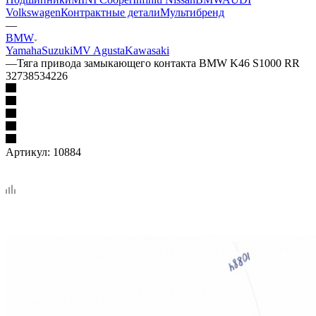
Volkswagen
Контрактные детали
Мультибренд
—
BMW
Yamaha
Suzuki
MV Agusta
Kawasaki
—
Тяга привода замыкающего контакта BMW K46 S1000 RR
32738534226
Артикул:
10884