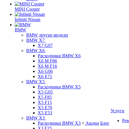
MINI Cooper
Infiniti Nissan
BMW
BMW другие модели
BMW X7
X7 G07
BMW X6
Расходники BMW X6
X6 M F86
X6 M F16
X6 G06
X6 E71
BMW X5
Расходники BMW X5
X5 G05
X5 F85
X5 F15
X5 E70
Услуги
X5 E53
BMW X3
Ре
Расходники BMW X3
Акции
Блог
X3 F25