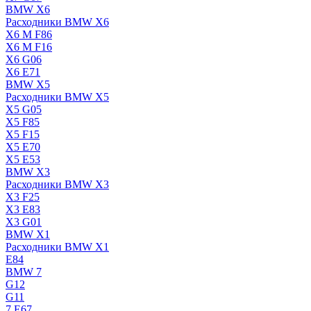
BMW X6
Расходники BMW X6
X6 M F86
X6 M F16
X6 G06
X6 E71
BMW X5
Расходники BMW X5
X5 G05
X5 F85
X5 F15
X5 E70
X5 E53
BMW X3
Расходники BMW X3
X3 F25
X3 E83
X3 G01
BMW X1
Расходники BMW X1
E84
BMW 7
G12
G11
7 Е67