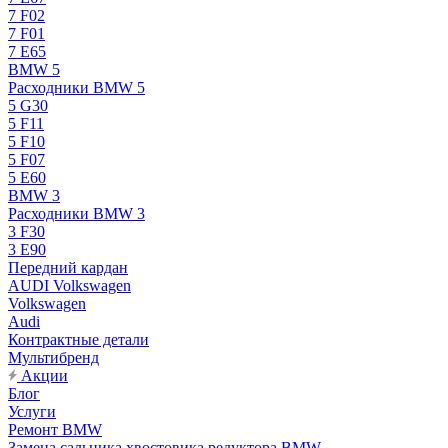
7 F02
7 F01
7 E65
BMW 5
Расходники BMW 5
5 G30
5 F11
5 F10
5 F07
5 E60
BMW 3
Расходники BMW 3
3 F30
3 E90
Передний кардан
AUDI Volkswagen
Volkswagen
Audi
Контрактные детали
Мультибренд
Акции
Блог
Услуги
Ремонт BMW
Замена сальника хвостовика редуктора BMW