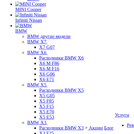
MINI Cooper
Infiniti Nissan
BMW
BMW другие модели
BMW X7
X7 G07
BMW X6
Расходники BMW X6
X6 M F86
X6 M F16
X6 G06
X6 E71
BMW X5
Расходники BMW X5
X5 G05
X5 F85
X5 F15
X5 E70
Услуги
X5 E53
BMW X3
Ре
Расходники BMW X3
Акции
Блог
X3 F25