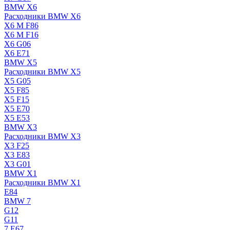
BMW X6
Расходники BMW X6
X6 M F86
X6 M F16
X6 G06
X6 E71
BMW X5
Расходники BMW X5
X5 G05
X5 F85
X5 F15
X5 E70
X5 E53
BMW X3
Расходники BMW X3
X3 F25
X3 E83
X3 G01
BMW X1
Расходники BMW X1
E84
BMW 7
G12
G11
7 Е67