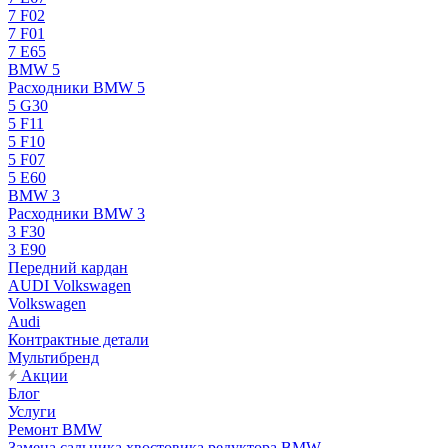
7 F02
7 F01
7 E65
BMW 5
Расходники BMW 5
5 G30
5 F11
5 F10
5 F07
5 E60
BMW 3
Расходники BMW 3
3 F30
3 E90
Передний кардан
AUDI Volkswagen
Volkswagen
Audi
Контрактные детали
Мультибренд
Акции
Блог
Услуги
Ремонт BMW
Замена сальника хвостовика редуктора BMW