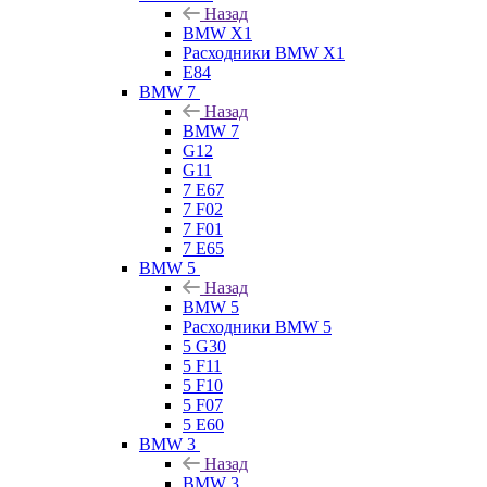
Назад
BMW X1
Расходники BMW X1
E84
BMW 7
Назад
BMW 7
G12
G11
7 Е67
7 F02
7 F01
7 E65
BMW 5
Назад
BMW 5
Расходники BMW 5
5 G30
5 F11
5 F10
5 F07
5 E60
BMW 3
Назад
BMW 3