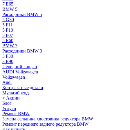
7 E65
BMW 5
Расходники BMW 5
5 G30
5 F11
5 F10
5 F07
5 E60
BMW 3
Расходники BMW 3
3 F30
3 E90
Передний кардан
AUDI Volkswagen
Volkswagen
Audi
Контрактные детали
Мультибренд
Акции
Блог
Услуги
Ремонт BMW
Замена сальника хвостовика редуктора BMW
Ремонт переднего заднего редуктора BMW
Как купить