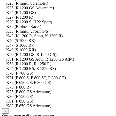
K23 (R nineT Scrambler)
K25 (R 1200 GS Adventure)
K25 (R 1200 GS)
K27 (R 1200 R)
K29 (R 1200 S, HP2 Sport)
K32 (R nineT Racer)
K33 (R nineT Urban G/S)
K43 (K 1200 R, Sport, K 1300 R)
K46 (S 1000 RR)
K47 (S 1000 R)
K49 (S 1000 XR)
K50 (R 1200 GS, R 1250 GS)
K51 (R 1200 GS Adv., R 1250 GS Adv.)
K53 (R 1200 R, R 1250 R)
K54 (R 1200 RS, R 1250 RS)
K70 (F 700 GS)
K71 (F 800 S, F 800 ST, F 800 GT)
K72 (F 650 GS, F 800 GS)
K73 (F 800 R)
K75 (F 800 GS Adventure)
K80 (F 750 GS)
K81 (F 850 GS)
K82 (F 850 GS Adventure)
Оригинальный номер детали