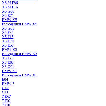
X6 M F86
X6 M F16
X6 G06
X6 E71
BMW X5
Расходники BMW X5
X5 G05
X5 F85
X5 F15
X5 E70
X5 E53
BMW X3
Расходники BMW X3
X3 F25
X3 E83
X3 G01
BMW X1
Расходники BMW X1
E84
BMW 7
G12
G11
7 Е67
7 F02
7 F01