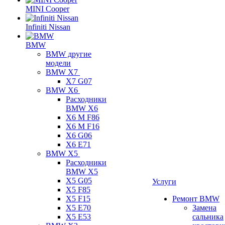
MINI Cooper
Infiniti Nissan
BMW
BMW другие
модели
BMW X7
X7 G07
BMW X6
Расходники
BMW X6
X6 M F86
X6 M F16
X6 G06
X6 E71
BMW X5
Расходники
BMW X5
X5 G05
Услуги
X5 F85
X5 F15
Ремонт BMW
X5 E70
Замена
X5 E53
сальника