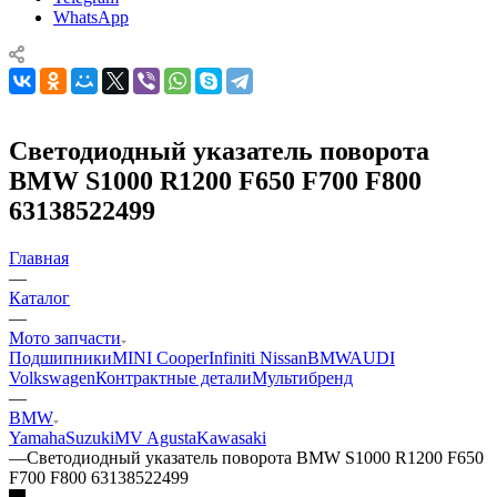
WhatsApp
Светодиодный указатель поворота
BMW S1000 R1200 F650 F700 F800
63138522499
Главная
—
Каталог
—
Мото запчасти
Подшипники
MINI Cooper
Infiniti Nissan
BMW
AUDI
Volkswagen
Контрактные детали
Мультибренд
—
BMW
Yamaha
Suzuki
MV Agusta
Kawasaki
—
Светодиодный указатель поворота BMW S1000 R1200 F650
F700 F800 63138522499