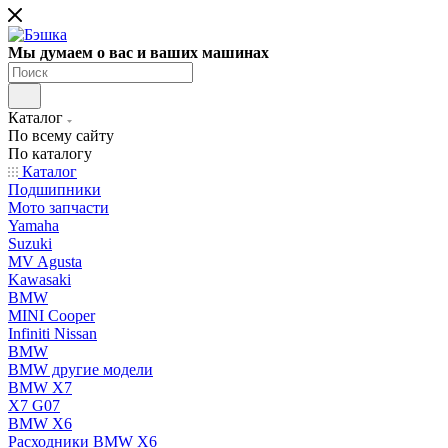
Мы думаем о вас и ваших машинах
Каталог
По всему сайту
По каталогу
Каталог
Подшипники
Мото запчасти
Yamaha
Suzuki
MV Agusta
Kawasaki
BMW
MINI Cooper
Infiniti Nissan
BMW
BMW другие модели
BMW X7
X7 G07
BMW X6
Расходники BMW X6