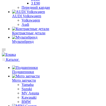
3 E90
Передний кардан
AUDI Volkswagen
Volkswagen
Audi
Контрактные детали
Мультибренд
Каталог
Подшипники
Мото запчасти
Yamaha
Suzuki
MV Agusta
Kawasaki
BMW