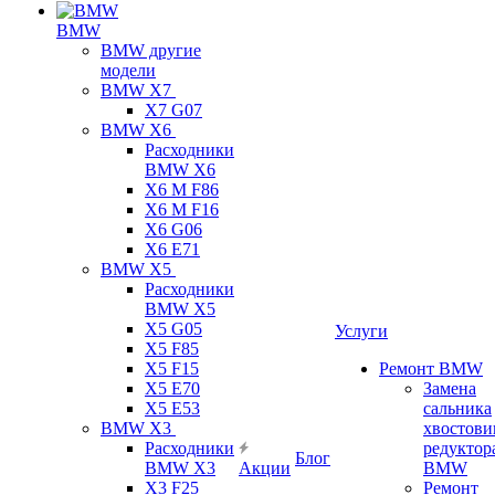
BMW
BMW другие
модели
BMW X7
X7 G07
BMW X6
Расходники
BMW X6
X6 M F86
X6 M F16
X6 G06
X6 E71
BMW X5
Расходники
BMW X5
X5 G05
Услуги
X5 F85
X5 F15
Ремонт BMW
X5 E70
Замена
X5 E53
сальника
BMW X3
хвостови
Расходники
редуктор
Блог
BMW X3
Акции
BMW
X3 F25
Ремонт