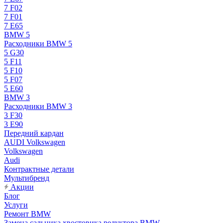
7 F02
7 F01
7 E65
BMW 5
Расходники BMW 5
5 G30
5 F11
5 F10
5 F07
5 E60
BMW 3
Расходники BMW 3
3 F30
3 E90
Передний кардан
AUDI Volkswagen
Volkswagen
Audi
Контрактные детали
Мультибренд
Акции
Блог
Услуги
Ремонт BMW
Замена сальника хвостовика редуктора BMW