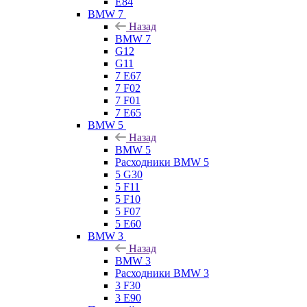
E84
BMW 7
Назад
BMW 7
G12
G11
7 Е67
7 F02
7 F01
7 E65
BMW 5
Назад
BMW 5
Расходники BMW 5
5 G30
5 F11
5 F10
5 F07
5 E60
BMW 3
Назад
BMW 3
Расходники BMW 3
3 F30
3 E90