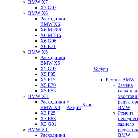
BMW X7
X7 G07
BMW X6
Расходники
BMW X6
X6 M F86
X6 M F16
X6 G06
X6 E71
BMW X5
Расходники
BMW X5
X5 G05
Услуги
X5 F85
X5 F15
Ремонт BMW
X5 E70
Замена
X5 E53
сальника
BMW X3
хвостови
Расходники
редуктор
Блог
BMW X3
Акции
BMW
X3 F25
Ремонт
X3 E83
переднег
X3 G01
заднего
BMW X1
редуктор
Расходники
BMW