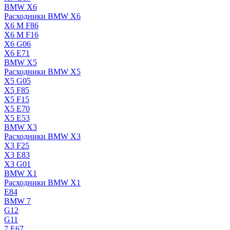
BMW X6
Расходники BMW X6
X6 M F86
X6 M F16
X6 G06
X6 E71
BMW X5
Расходники BMW X5
X5 G05
X5 F85
X5 F15
X5 E70
X5 E53
BMW X3
Расходники BMW X3
X3 F25
X3 E83
X3 G01
BMW X1
Расходники BMW X1
E84
BMW 7
G12
G11
7 Е67