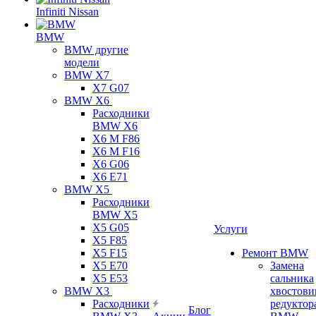
Infiniti Nissan
BMW
BMW другие
модели
BMW X7
X7 G07
BMW X6
Расходники
BMW X6
X6 M F86
X6 M F16
X6 G06
X6 E71
BMW X5
Расходники
BMW X5
X5 G05
Услуги
X5 F85
X5 F15
Ремонт BMW
X5 E70
Замена
X5 E53
сальника
BMW X3
хвостови
Расходники
редуктор
Блог