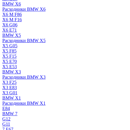
BMW X6
Расходники BMW X6
X6 M F86
X6 M F16
X6 G06
X6 E71
BMW X5
Расходники BMW X5
X5 G05
X5 F85
X5 F15
X5 E70
X5 E53
BMW X3
Расходники BMW X3
X3 F25
X3 E83
X3 G01
BMW X1
Расходники BMW X1
E84
BMW 7
G12
G11
7 Е67