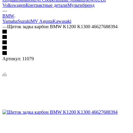
Volkswagen
Контрактные детали
Мультибренд
—
BMW
Yamaha
Suzuki
MV Agusta
Kawasaki
—
Щиток задка карбон BMW K1200 K1300 46627688394
Артикул:
11079