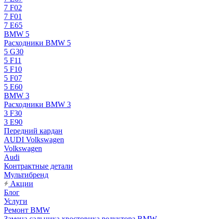
7 F02
7 F01
7 E65
BMW 5
Расходники BMW 5
5 G30
5 F11
5 F10
5 F07
5 E60
BMW 3
Расходники BMW 3
3 F30
3 E90
Передний кардан
AUDI Volkswagen
Volkswagen
Audi
Контрактные детали
Мультибренд
Акции
Блог
Услуги
Ремонт BMW
Замена сальника хвостовика редуктора BMW