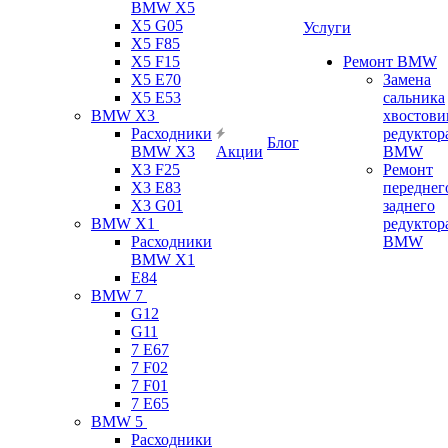
BMW X5
X5 G05
Услуги
X5 F85
X5 F15
Ремонт BMW
X5 E70
Замена
X5 E53
сальника
BMW X3
хвостови
Расходники
редуктор
Блог
BMW X3
Акции
BMW
X3 F25
Ремонт
X3 E83
переднег
X3 G01
заднего
BMW X1
редуктор
Расходники
BMW
BMW X1
E84
BMW 7
G12
G11
7 Е67
7 F02
7 F01
7 E65
BMW 5
Расходники