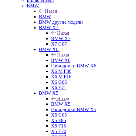
Infiniti Nissan
BMW
Назад
BMW
BMW другие модели
BMW X7
Назад
BMW X7
X7 G07
BMW X6
Назад
BMW X6
Расходники BMW X6
X6 M F86
X6 M F16
X6 G06
X6 E71
BMW X5
Назад
BMW X5
Расходники BMW X5
X5 G05
X5 F85
X5 F15
X5 E70