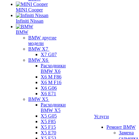
MINI Cooper
Infiniti Nissan
BMW
BMW другие
модели
BMW X7
X7 G07
BMW X6
Расходники
BMW X6
X6 M F86
X6 M F16
X6 G06
X6 E71
BMW X5
Расходники
BMW X5
X5 G05
Услуги
X5 F85
X5 F15
Ремонт BMW
X5 E70
Замена
X5 E53
сальника