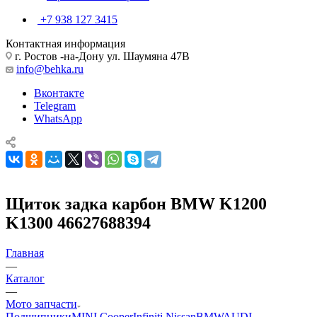
+7 938 127 3415
Контактная информация
г. Ростов -на-Дону ул. Шаумяна 47В
info@behka.ru
Вконтакте
Telegram
WhatsApp
Щиток задка карбон BMW K1200
K1300 46627688394
Главная
—
Каталог
—
Мото запчасти
Подшипники
MINI Cooper
Infiniti Nissan
BMW
AUDI