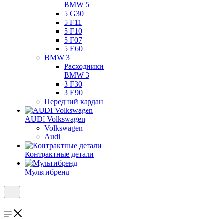
BMW 5
5 G30
5 F11
5 F10
5 F07
5 E60
BMW 3
Расходники
BMW 3
3 F30
3 E90
Передний кардан
AUDI Volkswagen
Volkswagen
Audi
Контрактные детали
Мультибренд