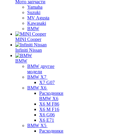
Мото запчасти
Yamaha
Suzuki
MV Agusta
Kawasaki
BMW
MINI Cooper
Infiniti Nissan
BMW
BMW другие
модели
BMW X7
X7 G07
BMW X6
Расходники
BMW X6
X6 M F86
X6 M F16
X6 G06
X6 E71
BMW X5
Расходники