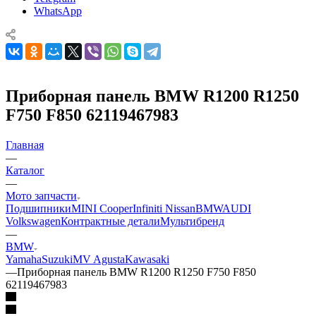
WhatsApp
Приборная панель BMW R1200 R1250
F750 F850 62119467983
Главная
—
Каталог
—
Мото запчасти
Подшипники
MINI Cooper
Infiniti Nissan
BMW
AUDI
Volkswagen
Контрактные детали
Мультибренд
—
BMW
Yamaha
Suzuki
MV Agusta
Kawasaki
—
Приборная панель BMW R1200 R1250 F750 F850
62119467983