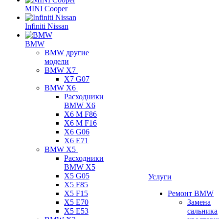
MINI Cooper
Infiniti Nissan
BMW
BMW другие
модели
BMW X7
X7 G07
BMW X6
Расходники
BMW X6
X6 M F86
X6 M F16
X6 G06
X6 E71
BMW X5
Расходники
BMW X5
X5 G05
Услуги
X5 F85
X5 F15
Ремонт BMW
X5 E70
Замена
X5 E53
сальника