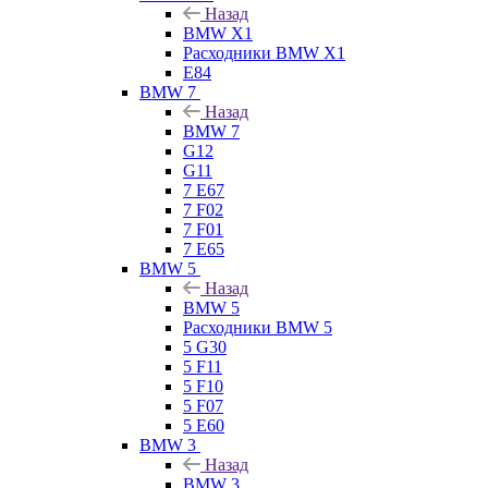
Назад
BMW X1
Расходники BMW X1
E84
BMW 7
Назад
BMW 7
G12
G11
7 Е67
7 F02
7 F01
7 E65
BMW 5
Назад
BMW 5
Расходники BMW 5
5 G30
5 F11
5 F10
5 F07
5 E60
BMW 3
Назад
BMW 3