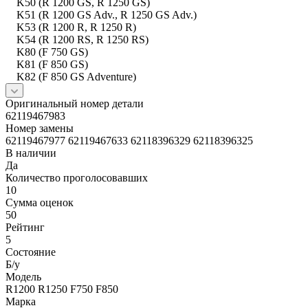
K50 (R 1200 GS, R 1250 GS)
K51 (R 1200 GS Adv., R 1250 GS Adv.)
K53 (R 1200 R, R 1250 R)
K54 (R 1200 RS, R 1250 RS)
K80 (F 750 GS)
K81 (F 850 GS)
K82 (F 850 GS Adventure)
Оригинальный номер детали
62119467983
Номер замены
62119467977 62119467633 62118396329 62118396325
В наличии
Да
Количество проголосовавших
10
Сумма оценок
50
Рейтинг
5
Состояние
Б/y
Модель
R1200 R1250 F750 F850
Марка