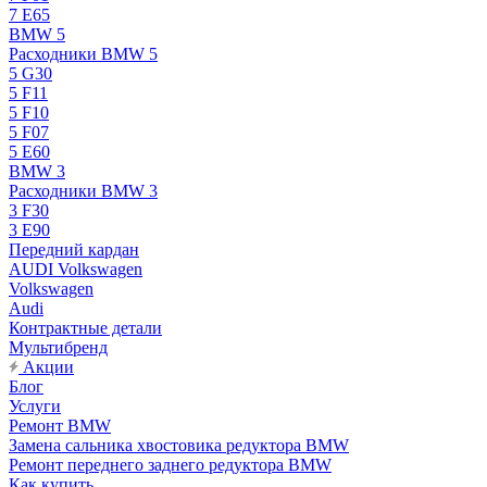
7 E65
BMW 5
Расходники BMW 5
5 G30
5 F11
5 F10
5 F07
5 E60
BMW 3
Расходники BMW 3
3 F30
3 E90
Передний кардан
AUDI Volkswagen
Volkswagen
Audi
Контрактные детали
Мультибренд
Акции
Блог
Услуги
Ремонт BMW
Замена сальника хвостовика редуктора BMW
Ремонт переднего заднего редуктора BMW
Как купить