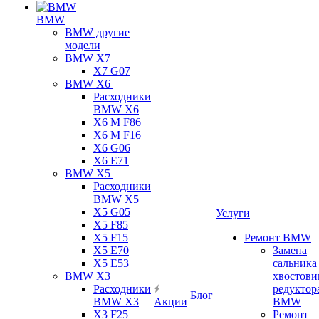
BMW
BMW другие
модели
BMW X7
X7 G07
BMW X6
Расходники
BMW X6
X6 M F86
X6 M F16
X6 G06
X6 E71
BMW X5
Расходники
BMW X5
X5 G05
Услуги
X5 F85
X5 F15
Ремонт BMW
X5 E70
Замена
X5 E53
сальника
BMW X3
хвостови
Расходники
редуктор
Блог
BMW X3
Акции
BMW
X3 F25
Ремонт