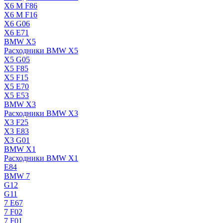
X6 M F86
X6 M F16
X6 G06
X6 E71
BMW X5
Расходники BMW X5
X5 G05
X5 F85
X5 F15
X5 E70
X5 E53
BMW X3
Расходники BMW X3
X3 F25
X3 E83
X3 G01
BMW X1
Расходники BMW X1
E84
BMW 7
G12
G11
7 Е67
7 F02
7 F01