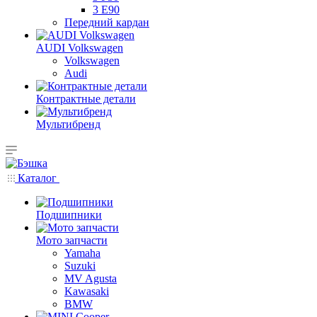
3 E90
Передний кардан
AUDI Volkswagen
Volkswagen
Audi
Контрактные детали
Мультибренд
Каталог
Подшипники
Мото запчасти
Yamaha
Suzuki
MV Agusta
Kawasaki
BMW