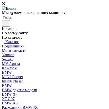
Мы думаем о вас и ваших машинах
Каталог
По всему сайту
По каталогу
Каталог
Подшипники
Мото запчасти
Yamaha
Suzuki
MV Agusta
Kawasaki
BMW
MINI Cooper
Infiniti Nissan
BMW
BMW другие модели
BMW X7
X7 G07
BMW X6
Расходники BMW X6