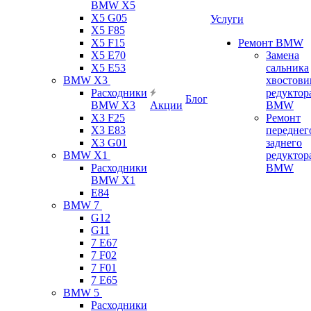
BMW X5
X5 G05
Услуги
X5 F85
X5 F15
Ремонт BMW
X5 E70
Замена
X5 E53
сальника
BMW X3
хвостови
Расходники
редуктор
Блог
BMW X3
Акции
BMW
X3 F25
Ремонт
X3 E83
переднег
X3 G01
заднего
BMW X1
редуктор
Расходники
BMW
BMW X1
E84
BMW 7
G12
G11
7 Е67
7 F02
7 F01
7 E65
BMW 5
Расходники