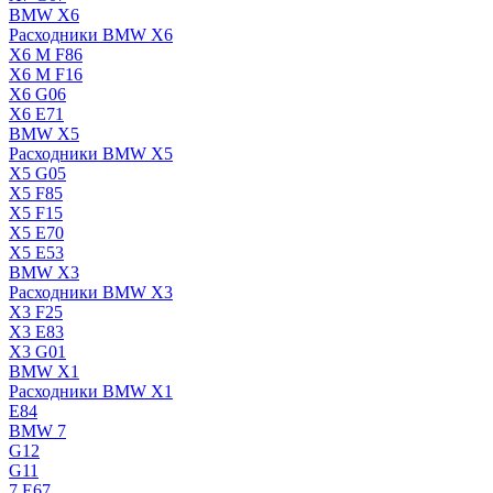
BMW X6
Расходники BMW X6
X6 M F86
X6 M F16
X6 G06
X6 E71
BMW X5
Расходники BMW X5
X5 G05
X5 F85
X5 F15
X5 E70
X5 E53
BMW X3
Расходники BMW X3
X3 F25
X3 E83
X3 G01
BMW X1
Расходники BMW X1
E84
BMW 7
G12
G11
7 Е67