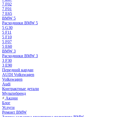
7 F02
7 F01
7 E65
BMW 5
Расходники BMW 5
5 G30
5 F11
5 F10
5 F07
5 E60
BMW 3
Расходники BMW 3
3 F30
3 E90
Передний кардан
AUDI Volkswagen
Volkswagen
Audi
Контрактные детали
Мультибренд
Акции
Блог
Услуги
Ремонт BMW
Замена сальника хвостовика редуктора BMW