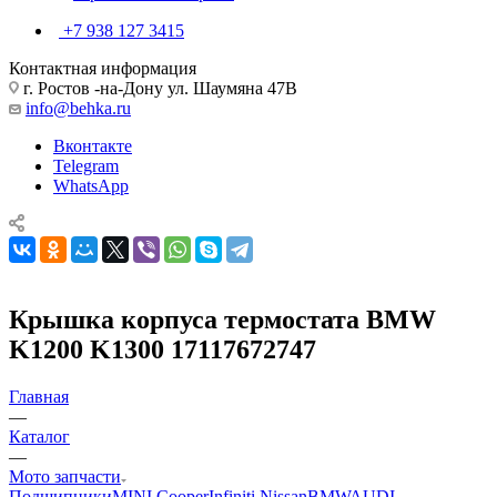
+7 938 127 3415
Контактная информация
г. Ростов -на-Дону ул. Шаумяна 47В
info@behka.ru
Вконтакте
Telegram
WhatsApp
Крышка корпуса термостата BMW
K1200 K1300 17117672747
Главная
—
Каталог
—
Мото запчасти
Подшипники
MINI Cooper
Infiniti Nissan
BMW
AUDI