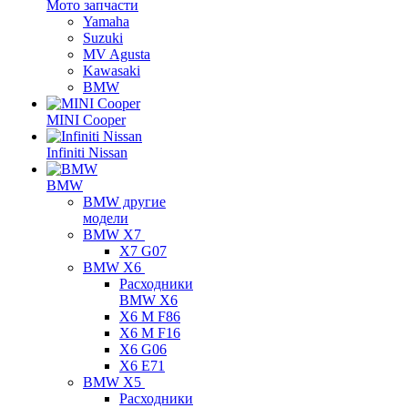
Мото запчасти
Yamaha
Suzuki
MV Agusta
Kawasaki
BMW
MINI Cooper
Infiniti Nissan
BMW
BMW другие
модели
BMW X7
X7 G07
BMW X6
Расходники
BMW X6
X6 M F86
X6 M F16
X6 G06
X6 E71
BMW X5
Расходники