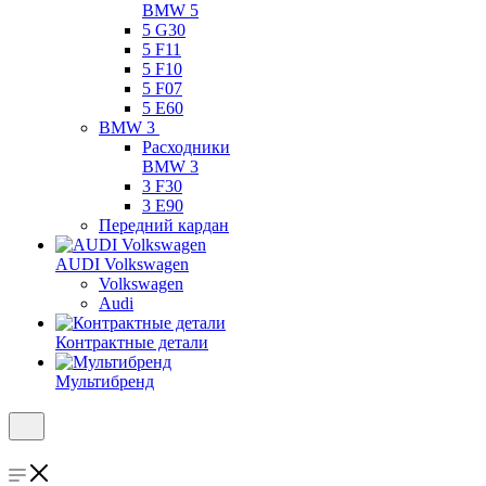
BMW 5
5 G30
5 F11
5 F10
5 F07
5 E60
BMW 3
Расходники
BMW 3
3 F30
3 E90
Передний кардан
AUDI Volkswagen
Volkswagen
Audi
Контрактные детали
Мультибренд