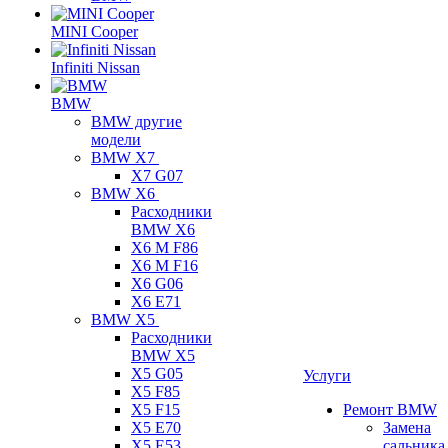
MINI Cooper
Infiniti Nissan
BMW
BMW другие
модели
BMW X7
X7 G07
BMW X6
Расходники
BMW X6
X6 M F86
X6 M F16
X6 G06
X6 E71
BMW X5
Расходники
BMW X5
X5 G05
Услуги
X5 F85
X5 F15
Ремонт BMW
X5 E70
Замена
X5 E53
сальника