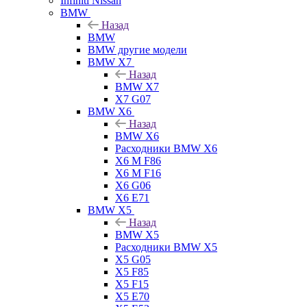
Infiniti Nissan
BMW
Назад
BMW
BMW другие модели
BMW X7
Назад
BMW X7
X7 G07
BMW X6
Назад
BMW X6
Расходники BMW X6
X6 M F86
X6 M F16
X6 G06
X6 E71
BMW X5
Назад
BMW X5
Расходники BMW X5
X5 G05
X5 F85
X5 F15
X5 E70