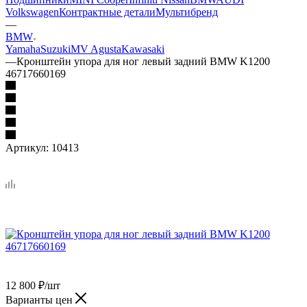
Volkswagen
Контрактные детали
Мультибренд
—
BMW
Yamaha
Suzuki
MV Agusta
Kawasaki
—
Кронштейн упора для ног левый задний BMW K1200
46717660169
Артикул:
10413
12 800
₽
/шт
Варианты цен