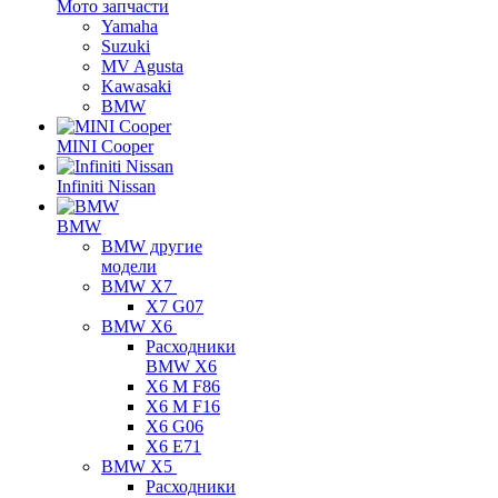
Мото запчасти
Yamaha
Suzuki
MV Agusta
Kawasaki
BMW
MINI Cooper
Infiniti Nissan
BMW
BMW другие
модели
BMW X7
X7 G07
BMW X6
Расходники
BMW X6
X6 M F86
X6 M F16
X6 G06
X6 E71
BMW X5
Расходники