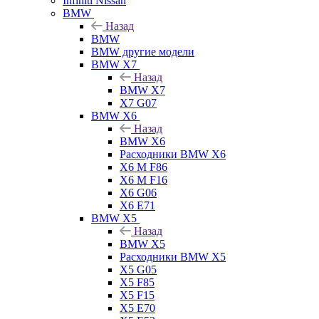
Infiniti Nissan
BMW
Назад
BMW
BMW другие модели
BMW X7
Назад
BMW X7
X7 G07
BMW X6
Назад
BMW X6
Расходники BMW X6
X6 M F86
X6 M F16
X6 G06
X6 E71
BMW X5
Назад
BMW X5
Расходники BMW X5
X5 G05
X5 F85
X5 F15
X5 E70