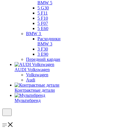
BMW 5
5 G30
5 F11
5 F10
5 F07
5 E60
BMW 3
Расходники
BMW 3
3 F30
3 E90
Передний кардан
AUDI Volkswagen
Volkswagen
Audi
Контрактные детали
Мультибренд