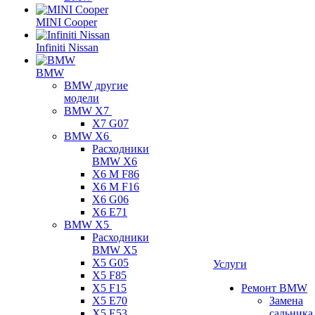
MINI Cooper
Infiniti Nissan
BMW
BMW другие
модели
BMW X7
X7 G07
BMW X6
Расходники
BMW X6
X6 M F86
X6 M F16
X6 G06
X6 E71
BMW X5
Расходники
BMW X5
X5 G05
Услуги
X5 F85
X5 F15
Ремонт BMW
X5 E70
Замена
X5 E53
сальника