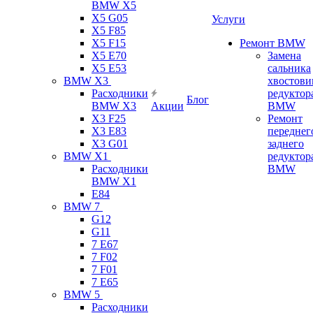
BMW X5
X5 G05
Услуги
X5 F85
X5 F15
Ремонт BMW
X5 E70
Замена
X5 E53
сальника
BMW X3
хвостови
Расходники
редуктор
Блог
BMW X3
Акции
BMW
X3 F25
Ремонт
X3 E83
переднег
X3 G01
заднего
BMW X1
редуктор
Расходники
BMW
BMW X1
E84
BMW 7
G12
G11
7 Е67
7 F02
7 F01
7 E65
BMW 5
Расходники