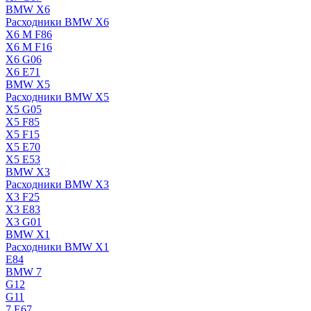
BMW X6
Расходники BMW X6
X6 M F86
X6 M F16
X6 G06
X6 E71
BMW X5
Расходники BMW X5
X5 G05
X5 F85
X5 F15
X5 E70
X5 E53
BMW X3
Расходники BMW X3
X3 F25
X3 E83
X3 G01
BMW X1
Расходники BMW X1
E84
BMW 7
G12
G11
7 Е67