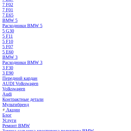
7 F02
7 F01
7 E65
BMW 5
Расходники BMW 5
5 G30
5 F11
5 F10
5 F07
5 E60
BMW 3
Расходники BMW 3
3 F30
3 E90
Передний кардан
AUDI Volkswagen
Volkswagen
Audi
Контрактные детали
Мультибренд
Акции
Блог
Услуги
Ремонт BMW
Замена сальника хвостовика редуктора BMW