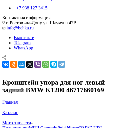
+7 938 127 3415
Контактная информация
г. Ростов -на-Дону ул. Шаумяна 47В
info@behka.ru
Вконтакте
Telegram
WhatsApp
Кронштейн упора для ног левый
задний BMW K1200 46717660169
Главная
—
Каталог
—
Мото запчасти
Подшипники
MINI Cooper
Infiniti Nissan
BMW
AUDI