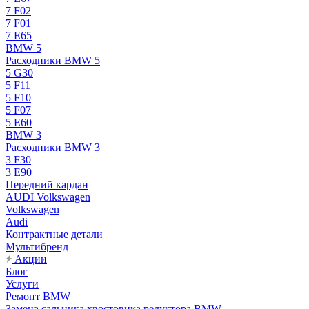
7 F02
7 F01
7 E65
BMW 5
Расходники BMW 5
5 G30
5 F11
5 F10
5 F07
5 E60
BMW 3
Расходники BMW 3
3 F30
3 E90
Передний кардан
AUDI Volkswagen
Volkswagen
Audi
Контрактные детали
Мультибренд
Акции
Блог
Услуги
Ремонт BMW
Замена сальника хвостовика редуктора BMW