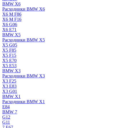
BMW X6
Расходники BMW X6
X6 M F86
X6 M F16
X6 G06
X6 E71
BMW X5
Расходники BMW X5
X5 G05
X5 F85
X5 F15
X5 E70
X5 E53
BMW X3
Расходники BMW X3
X3 F25
X3 E83
X3 G01
BMW X1
Расходники BMW X1
E84
BMW 7
G12
G11
7 Е67