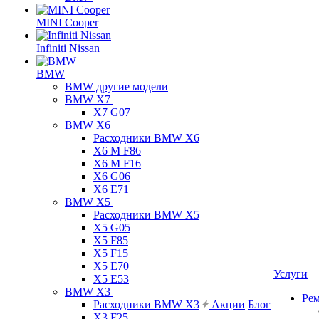
MINI Cooper
Infiniti Nissan
BMW
BMW другие модели
BMW X7
X7 G07
BMW X6
Расходники BMW X6
X6 M F86
X6 M F16
X6 G06
X6 E71
BMW X5
Расходники BMW X5
X5 G05
X5 F85
X5 F15
X5 E70
Услуги
X5 E53
BMW X3
Ре
Расходники BMW X3
Акции
Блог
X3 F25