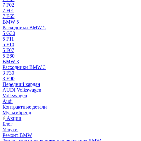
7 F02
7 F01
7 E65
BMW 5
Расходники BMW 5
5 G30
5 F11
5 F10
5 F07
5 E60
BMW 3
Расходники BMW 3
3 F30
3 E90
Передний кардан
AUDI Volkswagen
Volkswagen
Audi
Контрактные детали
Мультибренд
Акции
Блог
Услуги
Ремонт BMW
Замена сальника хвостовика редуктора BMW