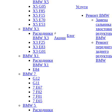
BMW X5
X5 G05
Услуги
X5 F85
X5 F15
Ремонт BMW
X5 E70
Замена
X5 E53
сальника
BMW X3
хвостови
Расходники
редуктор
Блог
BMW X3
Акции
BMW
X3 F25
Ремонт
X3 E83
переднег
X3 G01
заднего
BMW X1
редуктор
Расходники
BMW
BMW X1
E84
BMW 7
G12
G11
7 Е67
7 F02
7 F01
7 E65
BMW 5
Расходники