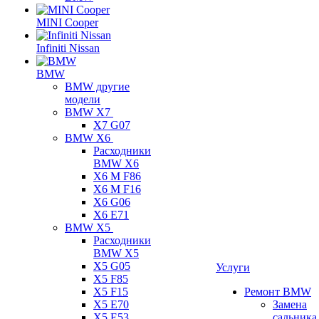
MINI Cooper
Infiniti Nissan
BMW
BMW другие
модели
BMW X7
X7 G07
BMW X6
Расходники
BMW X6
X6 M F86
X6 M F16
X6 G06
X6 E71
BMW X5
Расходники
BMW X5
X5 G05
Услуги
X5 F85
X5 F15
Ремонт BMW
X5 E70
Замена
X5 E53
сальника