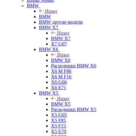
Infiniti Nissan
BMW
Назад
BMW
BMW другие модели
BMW X7
Назад
BMW X7
X7 G07
BMW X6
Назад
BMW X6
Расходники BMW X6
X6 M F86
X6 M F16
X6 G06
X6 E71
BMW X5
Назад
BMW X5
Расходники BMW X5
X5 G05
X5 F85
X5 F15
X5 E70