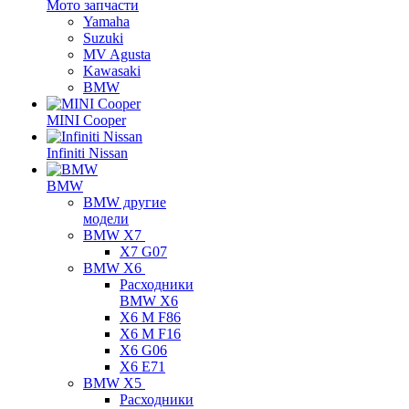
Мото запчасти
Yamaha
Suzuki
MV Agusta
Kawasaki
BMW
MINI Cooper
Infiniti Nissan
BMW
BMW другие
модели
BMW X7
X7 G07
BMW X6
Расходники
BMW X6
X6 M F86
X6 M F16
X6 G06
X6 E71
BMW X5
Расходники