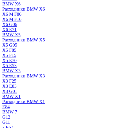
BMW X6
Расходники BMW X6
X6 M F86
X6 M F16
X6 G06
X6 E71
BMW X5
Расходники BMW X5
X5 G05
X5 F85
X5 F15
X5 E70
X5 E53
BMW X3
Расходники BMW X3
X3 F25
X3 E83
X3 G01
BMW X1
Расходники BMW X1
E84
BMW 7
G12
G11
7 Е67