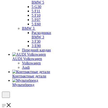
BMW 5
5 G30
5 F11
5 F10
5 F07
5 E60
BMW 3
Расходники
BMW 3
3 F30
3 E90
Передний кардан
AUDI Volkswagen
Volkswagen
Audi
Контрактные детали
Мультибренд