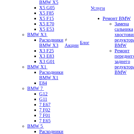
BMW X5
X5 G05
Услуги
X5 F85
X5 F15
Ремонт BMW
X5 E70
Замена
X5 E53
сальника
BMW X3
хвостови
Расходники
редуктор
Блог
BMW X3
Акции
BMW
X3 F25
Ремонт
X3 E83
переднег
X3 G01
заднего
BMW X1
редуктор
Расходники
BMW
BMW X1
E84
BMW 7
G12
G11
7 Е67
7 F02
7 F01
7 E65
BMW 5
Расходники