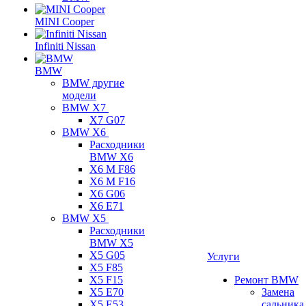
MINI Cooper
Infiniti Nissan
BMW
BMW другие
модели
BMW X7
X7 G07
BMW X6
Расходники
BMW X6
X6 M F86
X6 M F16
X6 G06
X6 E71
BMW X5
Расходники
BMW X5
X5 G05
Услуги
X5 F85
X5 F15
Ремонт BMW
X5 E70
Замена
X5 E53
сальника