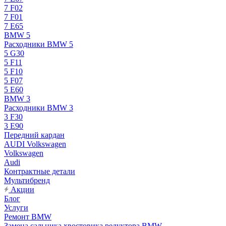
7 F02
7 F01
7 E65
BMW 5
Расходники BMW 5
5 G30
5 F11
5 F10
5 F07
5 E60
BMW 3
Расходники BMW 3
3 F30
3 E90
Передний кардан
AUDI Volkswagen
Volkswagen
Audi
Контрактные детали
Мультибренд
Акции
Блог
Услуги
Ремонт BMW
Замена сальника хвостовика редуктора BMW