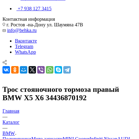
+7 938 127 3415
Контактная информация
г. Ростов -на-Дону ул. Шаумяна 47В
info@behka.ru
Вконтакте
Telegram
WhatsApp
Трос стояночного тормоза правый
BMW X5 X6 34436870192
Главная
—
Каталог
—
BMW
Подшипники
Мото запчасти
MINI Cooper
Infiniti Nissan
AUDI