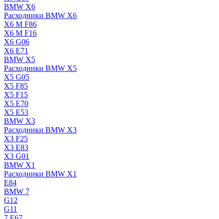
BMW X6
Расходники BMW X6
X6 M F86
X6 M F16
X6 G06
X6 E71
BMW X5
Расходники BMW X5
X5 G05
X5 F85
X5 F15
X5 E70
X5 E53
BMW X3
Расходники BMW X3
X3 F25
X3 E83
X3 G01
BMW X1
Расходники BMW X1
E84
BMW 7
G12
G11
7 Е67