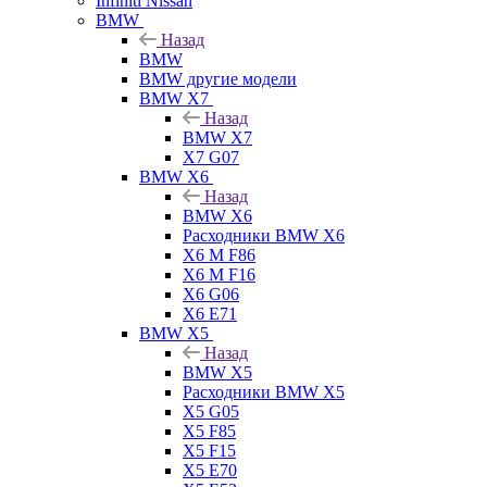
Infiniti Nissan
BMW
Назад
BMW
BMW другие модели
BMW X7
Назад
BMW X7
X7 G07
BMW X6
Назад
BMW X6
Расходники BMW X6
X6 M F86
X6 M F16
X6 G06
X6 E71
BMW X5
Назад
BMW X5
Расходники BMW X5
X5 G05
X5 F85
X5 F15
X5 E70