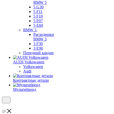
BMW 5
5 G30
5 F11
5 F10
5 F07
5 E60
BMW 3
Расходники
BMW 3
3 F30
3 E90
Передний кардан
AUDI Volkswagen
Volkswagen
Audi
Контрактные детали
Мультибренд