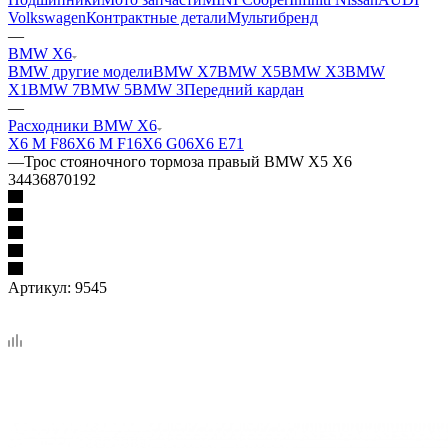
Volkswagen
Контрактные детали
Мультибренд
—
BMW X6
BMW другие модели
BMW X7
BMW X5
BMW X3
BMW
X1
BMW 7
BMW 5
BMW 3
Передний кардан
—
Расходники BMW X6
X6 M F86
X6 M F16
X6 G06
X6 E71
—
Трос стояночного тормоза правый BMW X5 X6
34436870192
Артикул:
9545