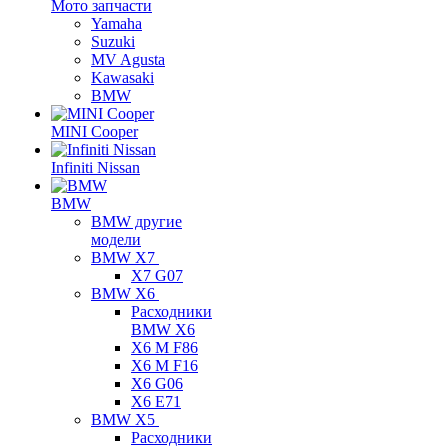
Мото запчасти
Yamaha
Suzuki
MV Agusta
Kawasaki
BMW
MINI Cooper
Infiniti Nissan
BMW
BMW другие
модели
BMW X7
X7 G07
BMW X6
Расходники
BMW X6
X6 M F86
X6 M F16
X6 G06
X6 E71
BMW X5
Расходники