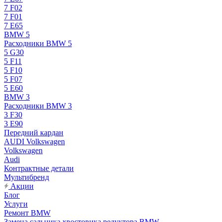
7 F02
7 F01
7 E65
BMW 5
Расходники BMW 5
5 G30
5 F11
5 F10
5 F07
5 E60
BMW 3
Расходники BMW 3
3 F30
3 E90
Передний кардан
AUDI Volkswagen
Volkswagen
Audi
Контрактные детали
Мультибренд
Акции
Блог
Услуги
Ремонт BMW
Замена сальника хвостовика редуктора BMW