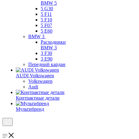
BMW 5
5 G30
5 F11
5 F10
5 F07
5 E60
BMW 3
Расходники
BMW 3
3 F30
3 E90
Передний кардан
AUDI Volkswagen
Volkswagen
Audi
Контрактные детали
Мультибренд