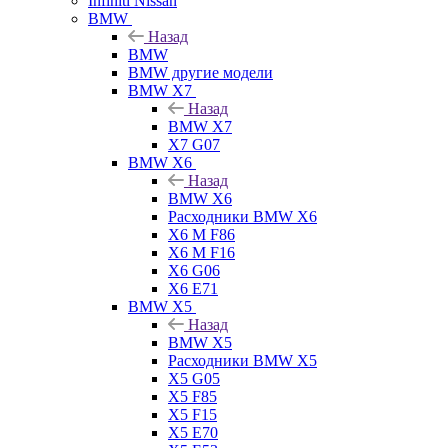
Infiniti Nissan
BMW
Назад
BMW
BMW другие модели
BMW X7
Назад
BMW X7
X7 G07
BMW X6
Назад
BMW X6
Расходники BMW X6
X6 M F86
X6 M F16
X6 G06
X6 E71
BMW X5
Назад
BMW X5
Расходники BMW X5
X5 G05
X5 F85
X5 F15
X5 E70