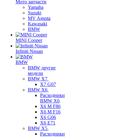
Мото запчасти
Yamaha
Suzuki
MV Agusta
Kawasaki
BMW
MINI Cooper
Infiniti Nissan
BMW
BMW другие
модели
BMW X7
X7 G07
BMW X6
Расходники
BMW X6
X6 M F86
X6 M F16
X6 G06
X6 E71
BMW X5
Расходники