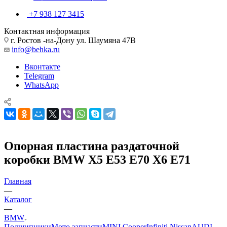
+7 938 127 3415
Контактная информация
г. Ростов -на-Дону ул. Шаумяна 47В
info@behka.ru
Вконтакте
Telegram
WhatsApp
Опорная пластина раздаточной
коробки BMW X5 E53 E70 X6 E71
Главная
—
Каталог
—
BMW
Подшипники
Мото запчасти
MINI Cooper
Infiniti Nissan
AUDI