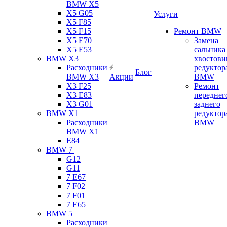
BMW X5
X5 G05
Услуги
X5 F85
X5 F15
Ремонт BMW
X5 E70
Замена
X5 E53
сальника
BMW X3
хвостови
Расходники
редуктор
Блог
BMW X3
Акции
BMW
X3 F25
Ремонт
X3 E83
переднег
X3 G01
заднего
BMW X1
редуктор
Расходники
BMW
BMW X1
E84
BMW 7
G12
G11
7 Е67
7 F02
7 F01
7 E65
BMW 5
Расходники