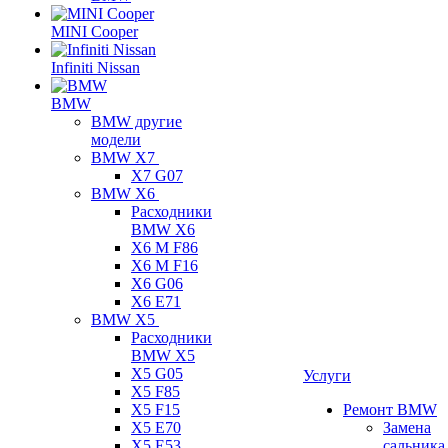
MINI Cooper
Infiniti Nissan
BMW
BMW другие
модели
BMW X7
X7 G07
BMW X6
Расходники
BMW X6
X6 M F86
X6 M F16
X6 G06
X6 E71
BMW X5
Расходники
BMW X5
X5 G05
Услуги
X5 F85
X5 F15
Ремонт BMW
X5 E70
Замена
X5 E53
сальника