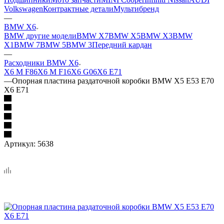
Volkswagen
Контрактные детали
Мультибренд
—
BMW X6
BMW другие модели
BMW X7
BMW X5
BMW X3
BMW
X1
BMW 7
BMW 5
BMW 3
Передний кардан
—
Расходники BMW X6
X6 M F86
X6 M F16
X6 G06
X6 E71
—
Опорная пластина раздаточной коробки BMW X5 E53 E70
X6 E71
Артикул:
5638