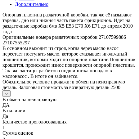
Дополнительно
Опорная пластина раздаточной коробки, так же её называют
тарелка, дно или нижняя часть пакета фрикционов. Идет на
раздаточные коробки бмв Х5 Е53 Е70 Х6 Е71 до апреля 2010
года
Оригинальные номера раздаточных коробок 27107599886
27107555297
В основном выходит из строя, когда через масло насос
перестает поступать масло, которое смазывает игольчатый
подшипник, который ходит по опорной пластине.Подшипник
крошится, происходит износ поверхности опорной пластины.
Так же частицы разбитого подшипника попадаю в
маслонасос . В итоге он забивается.
Обязательное условие продажи: в обмен на неисправную
деталь. Залоговая стоимость за возвратную деталь 2500
В обмен на неисправную
ДА
В наличии
Да
Количество проголосовавших
1
Сумма оценок
5