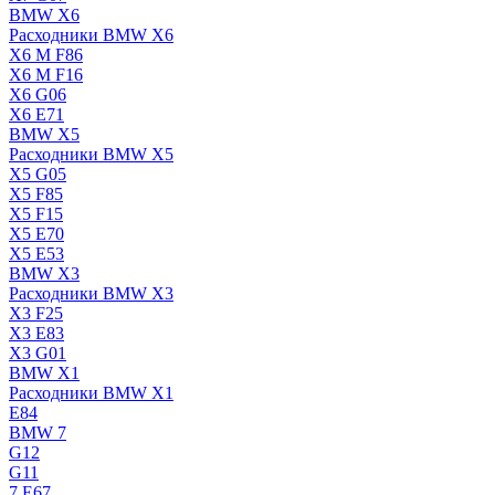
BMW X6
Расходники BMW X6
X6 M F86
X6 M F16
X6 G06
X6 E71
BMW X5
Расходники BMW X5
X5 G05
X5 F85
X5 F15
X5 E70
X5 E53
BMW X3
Расходники BMW X3
X3 F25
X3 E83
X3 G01
BMW X1
Расходники BMW X1
E84
BMW 7
G12
G11
7 Е67