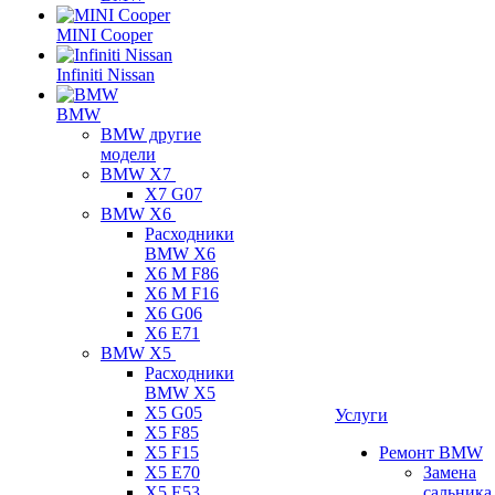
MINI Cooper
Infiniti Nissan
BMW
BMW другие
модели
BMW X7
X7 G07
BMW X6
Расходники
BMW X6
X6 M F86
X6 M F16
X6 G06
X6 E71
BMW X5
Расходники
BMW X5
X5 G05
Услуги
X5 F85
X5 F15
Ремонт BMW
X5 E70
Замена
X5 E53
сальника