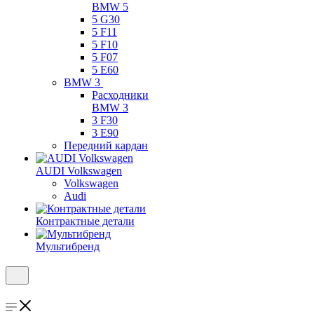
BMW 5
5 G30
5 F11
5 F10
5 F07
5 E60
BMW 3
Расходники
BMW 3
3 F30
3 E90
Передний кардан
AUDI Volkswagen
Volkswagen
Audi
Контрактные детали
Мультибренд