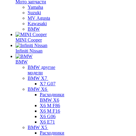
Мото запчасти
Yamaha
Suzuki
MV Agusta
Kawasaki
BMW
MINI Cooper
Infiniti Nissan
BMW
BMW другие
модели
BMW X7
X7 G07
BMW X6
Расходники
BMW X6
X6 M F86
X6 M F16
X6 G06
X6 E71
BMW X5
Расходники