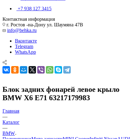
+7 938 127 3415
Контактная информация
г. Ростов -на-Дону ул. Шаумяна 47В
info@behka.ru
Вконтакте
Telegram
WhatsApp
Блок задних фонарей левое крыло
BMW X6 E71 63217179983
Главная
—
Каталог
—
BMW
Подшипники
Мото запчасти
MINI Cooper
Infiniti Nissan
AUDI