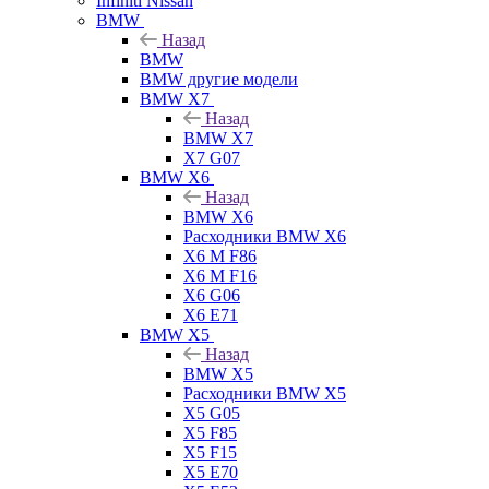
Infiniti Nissan
BMW
Назад
BMW
BMW другие модели
BMW X7
Назад
BMW X7
X7 G07
BMW X6
Назад
BMW X6
Расходники BMW X6
X6 M F86
X6 M F16
X6 G06
X6 E71
BMW X5
Назад
BMW X5
Расходники BMW X5
X5 G05
X5 F85
X5 F15
X5 E70