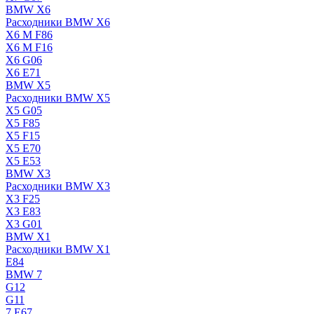
BMW X6
Расходники BMW X6
X6 M F86
X6 M F16
X6 G06
X6 E71
BMW X5
Расходники BMW X5
X5 G05
X5 F85
X5 F15
X5 E70
X5 E53
BMW X3
Расходники BMW X3
X3 F25
X3 E83
X3 G01
BMW X1
Расходники BMW X1
E84
BMW 7
G12
G11
7 Е67