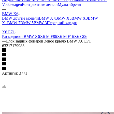
Volkswagen
Контрактные детали
Мультибренд
—
BMW X6
BMW другие модели
BMW X7
BMW X5
BMW X3
BMW
X1
BMW 7
BMW 5
BMW 3
Передний кардан
—
X6 E71
Расходники BMW X6
X6 M F86
X6 M F16
X6 G06
—
Блок задних фонарей левое крыло BMW X6 E71
63217179983
Артикул:
3771