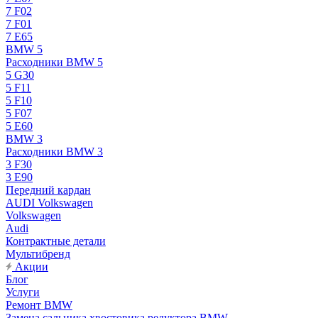
7 F02
7 F01
7 E65
BMW 5
Расходники BMW 5
5 G30
5 F11
5 F10
5 F07
5 E60
BMW 3
Расходники BMW 3
3 F30
3 E90
Передний кардан
AUDI Volkswagen
Volkswagen
Audi
Контрактные детали
Мультибренд
Акции
Блог
Услуги
Ремонт BMW
Замена сальника хвостовика редуктора BMW