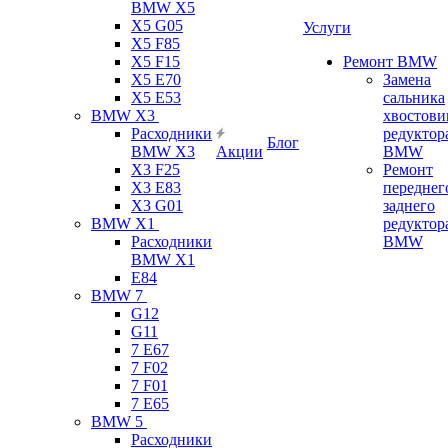
BMW X5
X5 G05
Услуги
X5 F85
X5 F15
Ремонт BMW
X5 E70
Замена
X5 E53
сальника
BMW X3
хвостови
Расходники
редуктор
Блог
BMW X3
Акции
BMW
X3 F25
Ремонт
X3 E83
переднег
X3 G01
заднего
BMW X1
редуктор
Расходники
BMW
BMW X1
E84
BMW 7
G12
G11
7 Е67
7 F02
7 F01
7 E65
BMW 5
Расходники