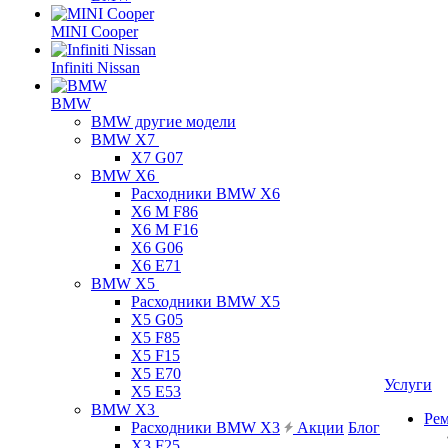
MINI Cooper
Infiniti Nissan
BMW
BMW другие модели
BMW X7
X7 G07
BMW X6
Расходники BMW X6
X6 M F86
X6 M F16
X6 G06
X6 E71
BMW X5
Расходники BMW X5
X5 G05
X5 F85
X5 F15
X5 E70
Услуги
X5 E53
BMW X3
Ре
Расходники BMW X3
Акции
Блог
X3 F25