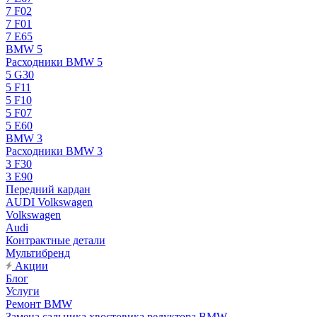
7 F02
7 F01
7 E65
BMW 5
Расходники BMW 5
5 G30
5 F11
5 F10
5 F07
5 E60
BMW 3
Расходники BMW 3
3 F30
3 E90
Передний кардан
AUDI Volkswagen
Volkswagen
Audi
Контрактные детали
Мультибренд
Акции
Блог
Услуги
Ремонт BMW
Замена сальника хвостовика редуктора BMW