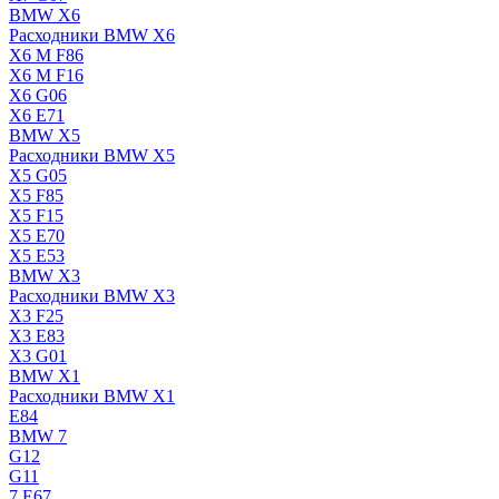
BMW X6
Расходники BMW X6
X6 M F86
X6 M F16
X6 G06
X6 E71
BMW X5
Расходники BMW X5
X5 G05
X5 F85
X5 F15
X5 E70
X5 E53
BMW X3
Расходники BMW X3
X3 F25
X3 E83
X3 G01
BMW X1
Расходники BMW X1
E84
BMW 7
G12
G11
7 Е67