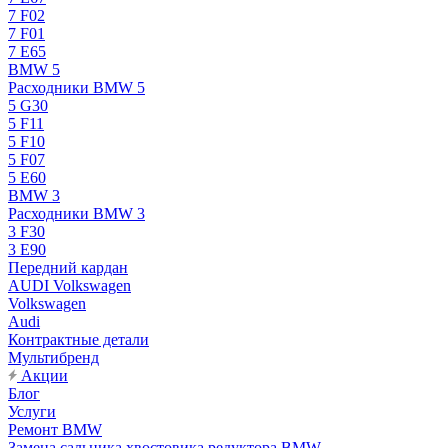
7 F02
7 F01
7 E65
BMW 5
Расходники BMW 5
5 G30
5 F11
5 F10
5 F07
5 E60
BMW 3
Расходники BMW 3
3 F30
3 E90
Передний кардан
AUDI Volkswagen
Volkswagen
Audi
Контрактные детали
Мультибренд
Акции
Блог
Услуги
Ремонт BMW
Замена сальника хвостовика редуктора BMW