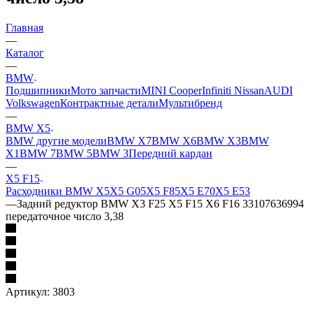
Главная
—
Каталог
—
BMW
Подшипники
Мото запчасти
MINI Cooper
Infiniti Nissan
AUDI
Volkswagen
Контрактные детали
Мультибренд
—
BMW X5
BMW другие модели
BMW X7
BMW X6
BMW X3
BMW
X1
BMW 7
BMW 5
BMW 3
Передний кардан
—
X5 F15
Расходники BMW X5
X5 G05
X5 F85
X5 E70
X5 E53
—
Задний редуктор BMW X3 F25 X5 F15 X6 F16 33107636994
передаточное число 3,38
Артикул:
3803