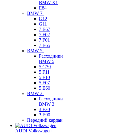
BMW X1
E84
BMW 7
G12
G11
7 Е67
7 F02
7 F01
7 E65
BMW 5
Расходники
BMW 5
5 G30
5 F11
5 F10
5 F07
5 E60
BMW 3
Расходники
BMW 3
3 F30
3 E90
Передний кардан
AUDI Volkswagen