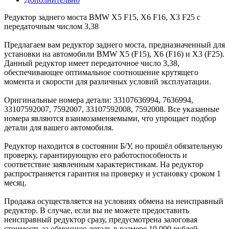
Редуктор заднего моста BMW X5 F15, X6 F16, X3 F25 с
передаточным числом 3,38
Предлагаем вам редуктор заднего моста, предназначенный для
установки на автомобили BMW X5 (F15), X6 (F16) и X3 (F25).
Данный редуктор имеет передаточное число 3,38,
обеспечивающее оптимальное соотношение крутящего
момента и скорости для различных условий эксплуатации.
Оригинальные номера детали: 33107636994, 7636994,
33107592007, 7592007, 33107592008, 7592008. Все указанные
номера являются взаимозаменяемыми, что упрощает подбор
детали для вашего автомобиля.
Редуктор находится в состоянии Б/У, но прошёл обязательную
проверку, гарантирующую его работоспособность и
соответствие заявленным характеристикам. На редуктор
распространяется гарантия на проверку и установку сроком 1
месяц.
Продажа осуществляется на условиях обмена на неисправный
редуктор. В случае, если вы не можете предоставить
неисправный редуктор сразу, предусмотрена залоговая
стоимость за обменную деталь в размере 10 000 рублей,