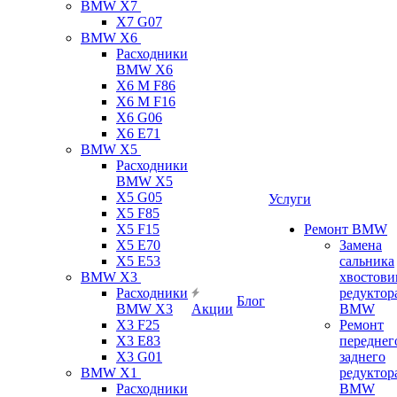
BMW X7
X7 G07
BMW X6
Расходники
BMW X6
X6 M F86
X6 M F16
X6 G06
X6 E71
BMW X5
Расходники
BMW X5
X5 G05
Услуги
X5 F85
X5 F15
Ремонт BMW
X5 E70
Замена
X5 E53
сальника
BMW X3
хвостови
Расходники
редуктор
Блог
BMW X3
Акции
BMW
X3 F25
Ремонт
X3 E83
переднег
X3 G01
заднего
BMW X1
редуктор
Расходники
BMW