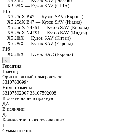
X3 35iX — Кузов SAV (Россия)
X3 35iX — Кузов SAV (США)
F15
X5 25dX B47 — Кузов SAV (Европа)
X5 25dX B47 — Кузов SAV (Индия)
X5 25dX N47S1 — Кузов SAV (Европа)
X5 25dX N47S1 — Кузов SAV (Индия)
X5 28iX — Кузов SAV (Китай)
X5 28iX — Кузов SAV (Европа)
F16
X6 28iX — Кузов SAC (Европа)
Гарантия
1 месяц
Оригинальный номер детали
33107636994
Номер замены
33107592007 33107592008
В обмен на неисправную
ДА
В наличии
Да
Количество проголосовавших
1
Сумма оценок