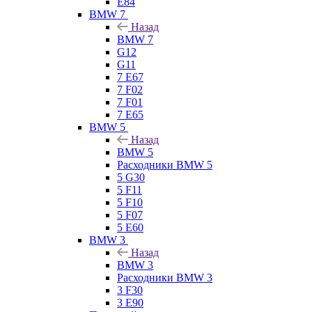
E84
BMW 7
Назад
BMW 7
G12
G11
7 Е67
7 F02
7 F01
7 E65
BMW 5
Назад
BMW 5
Расходники BMW 5
5 G30
5 F11
5 F10
5 F07
5 E60
BMW 3
Назад
BMW 3
Расходники BMW 3
3 F30
3 E90