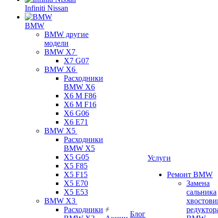
Infiniti Nissan
BMW
BMW другие
модели
BMW X7
X7 G07
BMW X6
Расходники
BMW X6
X6 M F86
X6 M F16
X6 G06
X6 E71
BMW X5
Расходники
BMW X5
X5 G05
Услуги
X5 F85
X5 F15
Ремонт BMW
X5 E70
Замена
X5 E53
сальника
BMW X3
хвостови
Расходники
редуктор
Блог