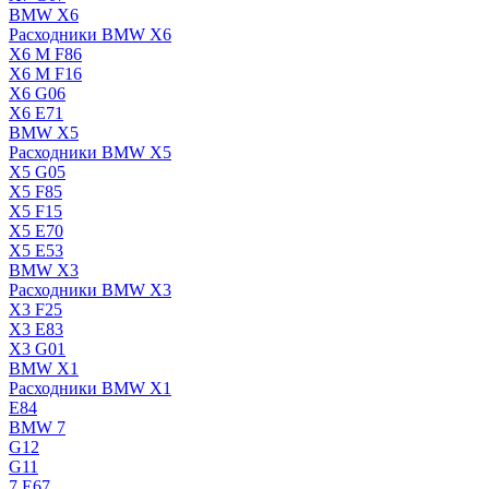
BMW X6
Расходники BMW X6
X6 M F86
X6 M F16
X6 G06
X6 E71
BMW X5
Расходники BMW X5
X5 G05
X5 F85
X5 F15
X5 E70
X5 E53
BMW X3
Расходники BMW X3
X3 F25
X3 E83
X3 G01
BMW X1
Расходники BMW X1
E84
BMW 7
G12
G11
7 Е67