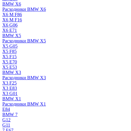
BMW X6
Расходники BMW X6
X6 M F86
X6 M F16
X6 G06
X6 E71
BMW X5
Расходники BMW X5
X5 G05
X5 F85
X5 F15
X5 E70
X5 E53
BMW X3
Расходники BMW X3
X3 F25
X3 E83
X3 G01
BMW X1
Расходники BMW X1
E84
BMW 7
G12
G11
7 Е67