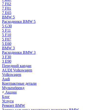
7 F02
7 F01
7 E65
BMW 5
Расходники BMW 5
5 G30
5 F11
5 F10
5 F07
5 E60
BMW 3
Расходники BMW 3
3 F30
3 E90
Передний кардан
AUDI Volkswagen
Volkswagen
Audi
Контрактные детали
Мультибренд
Акции
Блог
Услуги
Ремонт BMW
Замена сальника хвостовика редуктора BMW