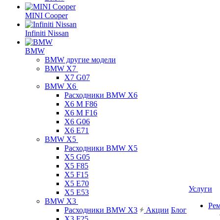
MINI Cooper
Infiniti Nissan
BMW
BMW другие модели
BMW X7
X7 G07
BMW X6
Расходники BMW X6
X6 M F86
X6 M F16
X6 G06
X6 E71
BMW X5
Расходники BMW X5
X5 G05
X5 F85
X5 F15
X5 E70
Услуги
X5 E53
BMW X3
Ре
Расходники BMW X3
Акции
Блог
X3 F25