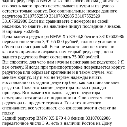
задних редукторов BMW. Из-за большого объема двигателя
его очень часто просто перемалывает внутри и из целого
остается только корпус. Все оригинальные номера данного
редуктора 33107552530 33107602985 33107552529
33107602986 Если вы сравниваете с номером на своей
наклейке, то знайте , на наклейке пишут последние 7 знаков.
Например 7602986
Цена заднего редуктора BMW X5 E70 4,8 бензин 33107602986
передаточное число 3,91 65 000 рублей, только с условием в
обмен на неисправный. Если не можете или не хотите по
каким то причинам отдавать нам старый редуктор , цена
заднего редуктора будет составлять 75 000 рублей.
Вы спросите, для чего нам нужны неисправные редуктора ? Я
вам отвечу. Иногда при транспортировке повреждается корпус
редуктора или обрывает крепление и в таком случае, мы
меняем корпус. Ну и мы не теряем надежды начать
восстанавливать задний редуктор бмв, как восстанавливаем
раздатки. Пока что задние редуктора только проходят
проверку. Вскрывается крышка заднего редуктора
осматриваются детали и подшипники. Сливается масло с
редуктора на предмет стружки. Если технического
специалиста все устраивает, его консервируют и ставят на
полку.
Задний редуктор BMW X5 E70 4,8 бензин 33107602986
передаточное число 3,91 есть в наличии Ростов на Дону,