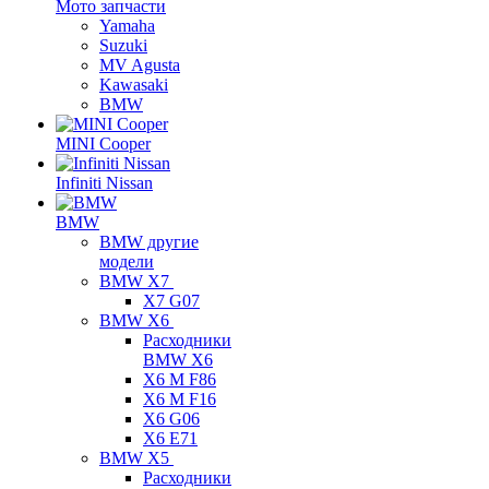
Мото запчасти
Yamaha
Suzuki
MV Agusta
Kawasaki
BMW
MINI Cooper
Infiniti Nissan
BMW
BMW другие
модели
BMW X7
X7 G07
BMW X6
Расходники
BMW X6
X6 M F86
X6 M F16
X6 G06
X6 E71
BMW X5
Расходники