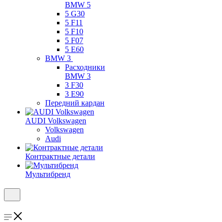
BMW 5
5 G30
5 F11
5 F10
5 F07
5 E60
BMW 3
Расходники
BMW 3
3 F30
3 E90
Передний кардан
AUDI Volkswagen
Volkswagen
Audi
Контрактные детали
Мультибренд