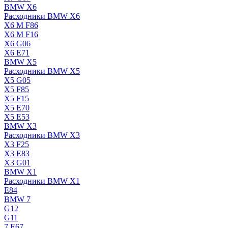
BMW X6
Расходники BMW X6
X6 M F86
X6 M F16
X6 G06
X6 E71
BMW X5
Расходники BMW X5
X5 G05
X5 F85
X5 F15
X5 E70
X5 E53
BMW X3
Расходники BMW X3
X3 F25
X3 E83
X3 G01
BMW X1
Расходники BMW X1
E84
BMW 7
G12
G11
7 Е67