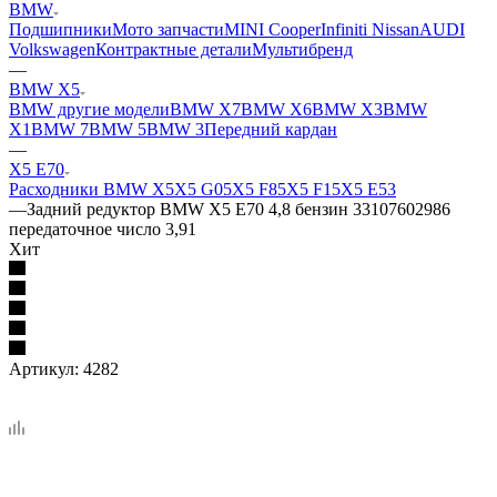
BMW
Подшипники
Мото запчасти
MINI Cooper
Infiniti Nissan
AUDI
Volkswagen
Контрактные детали
Мультибренд
—
BMW X5
BMW другие модели
BMW X7
BMW X6
BMW X3
BMW
X1
BMW 7
BMW 5
BMW 3
Передний кардан
—
X5 E70
Расходники BMW X5
X5 G05
X5 F85
X5 F15
X5 E53
—
Задний редуктор BMW X5 E70 4,8 бензин 33107602986
передаточное число 3,91
Хит
Артикул:
4282