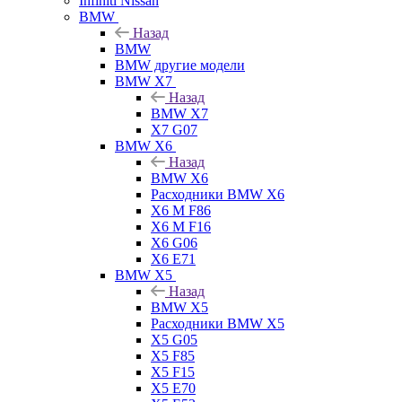
Infiniti Nissan
BMW
Назад
BMW
BMW другие модели
BMW X7
Назад
BMW X7
X7 G07
BMW X6
Назад
BMW X6
Расходники BMW X6
X6 M F86
X6 M F16
X6 G06
X6 E71
BMW X5
Назад
BMW X5
Расходники BMW X5
X5 G05
X5 F85
X5 F15
X5 E70