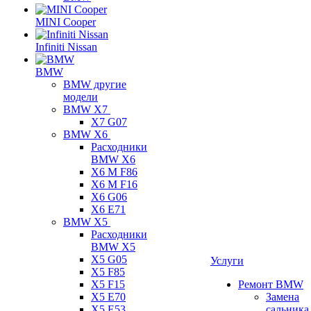
MINI Cooper
Infiniti Nissan
BMW
BMW другие
модели
BMW X7
X7 G07
BMW X6
Расходники
BMW X6
X6 M F86
X6 M F16
X6 G06
X6 E71
BMW X5
Расходники
BMW X5
X5 G05
Услуги
X5 F85
X5 F15
Ремонт BMW
X5 E70
Замена
X5 E53
сальника