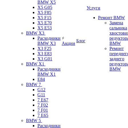
BMW X5
X5 G05
Услуги
X5 F85
X5 F15
Ремонт BMW
X5 E70
Замена
X5 E53
сальника
BMW X3
хвостови
Расходники
редуктор
Блог
BMW X3
Акции
BMW
X3 F25
Ремонт
X3 E83
переднег
X3 G01
заднего
BMW X1
редуктор
Расходники
BMW
BMW X1
E84
BMW 7
G12
G11
7 Е67
7 F02
7 F01
7 E65
BMW 5
Расходники