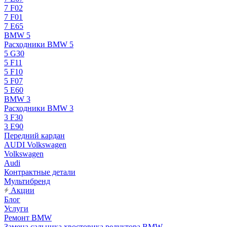
7 F02
7 F01
7 E65
BMW 5
Расходники BMW 5
5 G30
5 F11
5 F10
5 F07
5 E60
BMW 3
Расходники BMW 3
3 F30
3 E90
Передний кардан
AUDI Volkswagen
Volkswagen
Audi
Контрактные детали
Мультибренд
Акции
Блог
Услуги
Ремонт BMW
Замена сальника хвостовика редуктора BMW