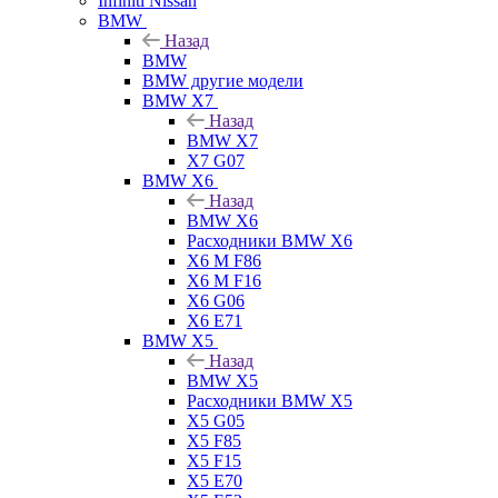
Infiniti Nissan
BMW
Назад
BMW
BMW другие модели
BMW X7
Назад
BMW X7
X7 G07
BMW X6
Назад
BMW X6
Расходники BMW X6
X6 M F86
X6 M F16
X6 G06
X6 E71
BMW X5
Назад
BMW X5
Расходники BMW X5
X5 G05
X5 F85
X5 F15
X5 E70