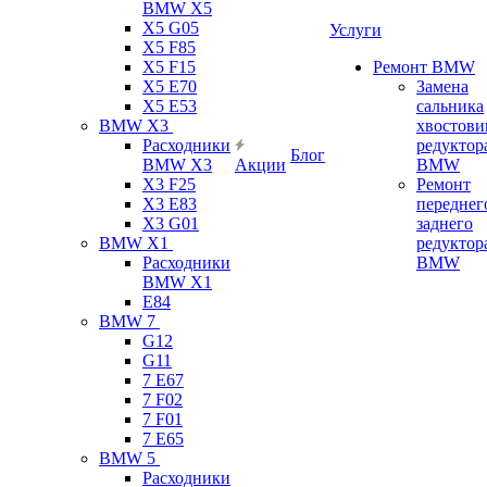
BMW X5
X5 G05
Услуги
X5 F85
X5 F15
Ремонт BMW
X5 E70
Замена
X5 E53
сальника
BMW X3
хвостови
Расходники
редуктор
Блог
BMW X3
Акции
BMW
X3 F25
Ремонт
X3 E83
переднег
X3 G01
заднего
BMW X1
редуктор
Расходники
BMW
BMW X1
E84
BMW 7
G12
G11
7 Е67
7 F02
7 F01
7 E65
BMW 5
Расходники