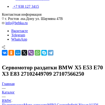
+7 938 127 3415
Контактная информация
г. Ростов -на-Дону ул. Шаумяна 47В
info@behka.ru
Вконтакте
Telegram
WhatsApp
Сервомотор раздатки BMW X5 E53 E70
X3 E83 27102449709 27107566250
Главная
—
Каталог
—
BMW
Подшипники
Мото запчасти
MINI Cooper
Infiniti Nissan
AUDI