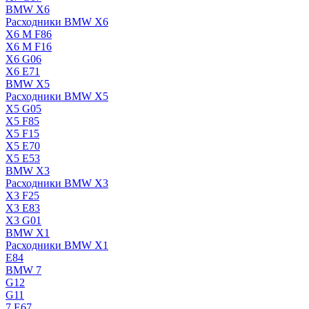
BMW X6
Расходники BMW X6
X6 M F86
X6 M F16
X6 G06
X6 E71
BMW X5
Расходники BMW X5
X5 G05
X5 F85
X5 F15
X5 E70
X5 E53
BMW X3
Расходники BMW X3
X3 F25
X3 E83
X3 G01
BMW X1
Расходники BMW X1
E84
BMW 7
G12
G11
7 Е67