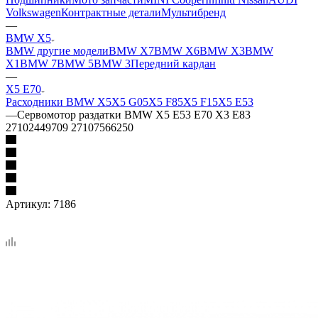
Volkswagen
Контрактные детали
Мультибренд
—
BMW X5
BMW другие модели
BMW X7
BMW X6
BMW X3
BMW
X1
BMW 7
BMW 5
BMW 3
Передний кардан
—
X5 E70
Расходники BMW X5
X5 G05
X5 F85
X5 F15
X5 E53
—
Сервомотор раздатки BMW X5 E53 E70 X3 E83
27102449709 27107566250
Артикул:
7186