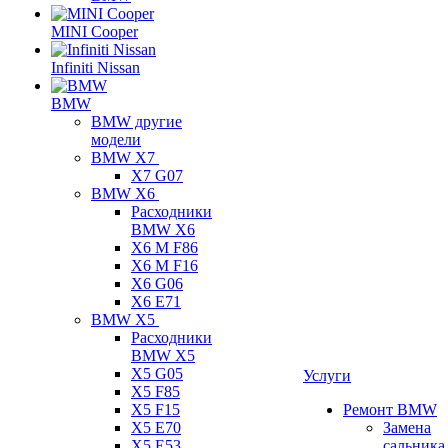
MINI Cooper
Infiniti Nissan
BMW
BMW другие
модели
BMW X7
X7 G07
BMW X6
Расходники
BMW X6
X6 M F86
X6 M F16
X6 G06
X6 E71
BMW X5
Расходники
BMW X5
X5 G05
Услуги
X5 F85
X5 F15
Ремонт BMW
X5 E70
Замена
X5 E53
сальника