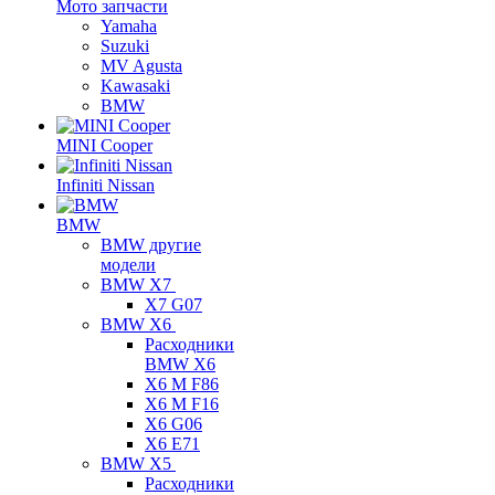
Мото запчасти
Yamaha
Suzuki
MV Agusta
Kawasaki
BMW
MINI Cooper
Infiniti Nissan
BMW
BMW другие
модели
BMW X7
X7 G07
BMW X6
Расходники
BMW X6
X6 M F86
X6 M F16
X6 G06
X6 E71
BMW X5
Расходники