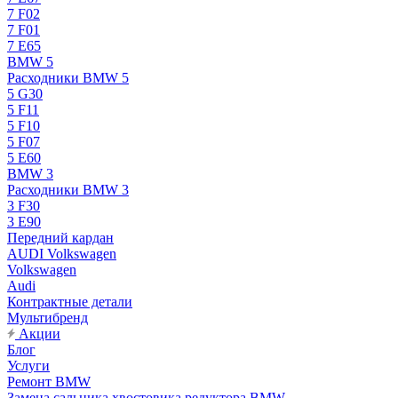
7 F02
7 F01
7 E65
BMW 5
Расходники BMW 5
5 G30
5 F11
5 F10
5 F07
5 E60
BMW 3
Расходники BMW 3
3 F30
3 E90
Передний кардан
AUDI Volkswagen
Volkswagen
Audi
Контрактные детали
Мультибренд
Акции
Блог
Услуги
Ремонт BMW
Замена сальника хвостовика редуктора BMW