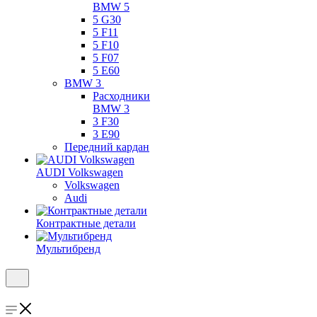
BMW 5
5 G30
5 F11
5 F10
5 F07
5 E60
BMW 3
Расходники
BMW 3
3 F30
3 E90
Передний кардан
AUDI Volkswagen
Volkswagen
Audi
Контрактные детали
Мультибренд