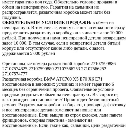
имеет гарантию пол года. Обязательно условие продажи в
обмен на неисправную. Гарантия на сальники не
распространяется, раздаточная коробка может идти без
подушки.
ОБЯЗАТЕЛЬНОЕ УСЛОВИЕ ПРОДАЖИ:
в обмен на
неисправную. В том случае, если у вас нет возможности сразу
предоставить раздаточную коробку, оплачиваете залог 10 000
рублей. При получении нами неисправной детали возвращаем
залог 10 000. В том случае, если в возвратной детали битый
корпус или отсутствуют какие либо детали, с залога
удерживается 5 000 рублей
Оригинальные номера раздаточной коробки 27107599886
27107574825 27107599889 27107566253 27107566252
27107574777
Раздаточная коробка BMW ATC700 X5 E70 X6 E71
восстановлена в заводских условиях и имеет гарантию 6
месяцев без ограничения пробега. Обязательное условие
продажи раздатки: в обмен на неисправную . Вы спросите,
как проходит восстановление? Происходит безличностный
ремонт. Раздаточные коробки разбирают, проводят дефектовку
и все неисправные детали заменяют на новые или
восстановленные. Если выщли из строя колокол, лапа пакета
фрикционов, опорная пластина - заменяют на
восстановленные. Если такие как, сальники, цепь раздаточной