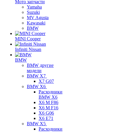
Мото запчасти
Yamaha
Suzuki
MV Agusta
Kawasaki
BMW
MINI Cooper
Infiniti Nissan
BMW
BMW другие
модели
BMW X7
X7 G07
BMW X6
Расходники
BMW X6
X6 M F86
X6 M F16
X6 G06
X6 E71
BMW X5
Расходники