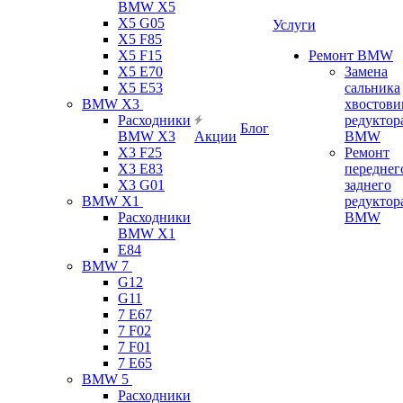
BMW X5
X5 G05
Услуги
X5 F85
X5 F15
Ремонт BMW
X5 E70
Замена
X5 E53
сальника
BMW X3
хвостови
Расходники
редуктор
Блог
BMW X3
Акции
BMW
X3 F25
Ремонт
X3 E83
переднег
X3 G01
заднего
BMW X1
редуктор
Расходники
BMW
BMW X1
E84
BMW 7
G12
G11
7 Е67
7 F02
7 F01
7 E65
BMW 5
Расходники