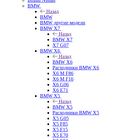
Infiniti Nissan
BMW
Назад
BMW
BMW другие модели
BMW X7
Назад
BMW X7
X7 G07
BMW X6
Назад
BMW X6
Расходники BMW X6
X6 M F86
X6 M F16
X6 G06
X6 E71
BMW X5
Назад
BMW X5
Расходники BMW X5
X5 G05
X5 F85
X5 F15
X5 E70