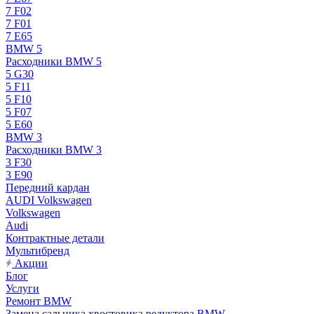
7 F02
7 F01
7 E65
BMW 5
Расходники BMW 5
5 G30
5 F11
5 F10
5 F07
5 E60
BMW 3
Расходники BMW 3
3 F30
3 E90
Передний кардан
AUDI Volkswagen
Volkswagen
Audi
Контрактные детали
Мультибренд
Акции
Блог
Услуги
Ремонт BMW
Замена сальника хвостовика редуктора BMW