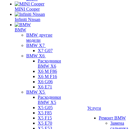
MINI Cooper
Infiniti Nissan
BMW
BMW другие
модели
BMW X7
X7 G07
BMW X6
Расходники
BMW X6
X6 M F86
X6 M F16
X6 G06
X6 E71
BMW X5
Расходники
BMW X5
X5 G05
Услуги
X5 F85
X5 F15
Ремонт BMW
X5 E70
Замена
X5 E53
сальника