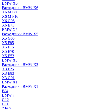
BMW X6
Расходники BMW X6
X6 M F86
X6 M F16
X6 G06
X6 E71
BMW X5
Расходники BMW X5
X5 G05
X5 F85
X5 F15
X5 E70
X5 E53
BMW X3
Расходники BMW X3
X3 F25
X3 E83
X3 G01
BMW X1
Расходники BMW X1
E84
BMW 7
G12
G11
7 Е67