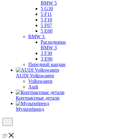
BMW 5
5 G30
5 F11
5 F10
5 F07
5 E60
BMW 3
Расходники
BMW 3
3 F30
3 E90
Передний кардан
AUDI Volkswagen
Volkswagen
Audi
Контрактные детали
Мультибренд