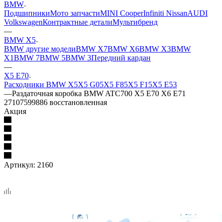
BMW
Подшипники
Мото запчасти
MINI Cooper
Infiniti Nissan
AUDI
Volkswagen
Контрактные детали
Мультибренд
—
BMW X5
BMW другие модели
BMW X7
BMW X6
BMW X3
BMW
X1
BMW 7
BMW 5
BMW 3
Передний кардан
—
X5 E70
Расходники BMW X5
X5 G05
X5 F85
X5 F15
X5 E53
—
Раздаточная коробка BMW ATC700 X5 E70 X6 E71
27107599886 восстановленная
Акция
Артикул:
2160