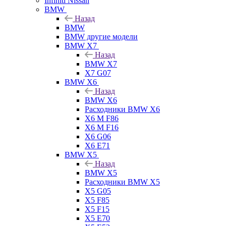
Infiniti Nissan
BMW
Назад
BMW
BMW другие модели
BMW X7
Назад
BMW X7
X7 G07
BMW X6
Назад
BMW X6
Расходники BMW X6
X6 M F86
X6 M F16
X6 G06
X6 E71
BMW X5
Назад
BMW X5
Расходники BMW X5
X5 G05
X5 F85
X5 F15
X5 E70