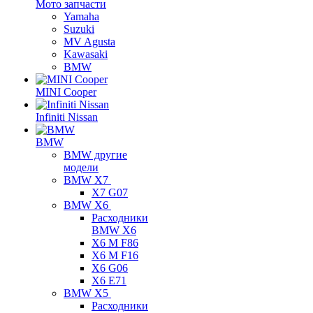
Мото запчасти
Yamaha
Suzuki
MV Agusta
Kawasaki
BMW
MINI Cooper
Infiniti Nissan
BMW
BMW другие
модели
BMW X7
X7 G07
BMW X6
Расходники
BMW X6
X6 M F86
X6 M F16
X6 G06
X6 E71
BMW X5
Расходники