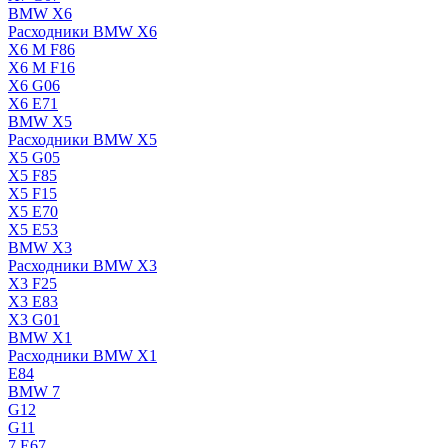
BMW X6
Расходники BMW X6
X6 M F86
X6 M F16
X6 G06
X6 E71
BMW X5
Расходники BMW X5
X5 G05
X5 F85
X5 F15
X5 E70
X5 E53
BMW X3
Расходники BMW X3
X3 F25
X3 E83
X3 G01
BMW X1
Расходники BMW X1
E84
BMW 7
G12
G11
7 Е67