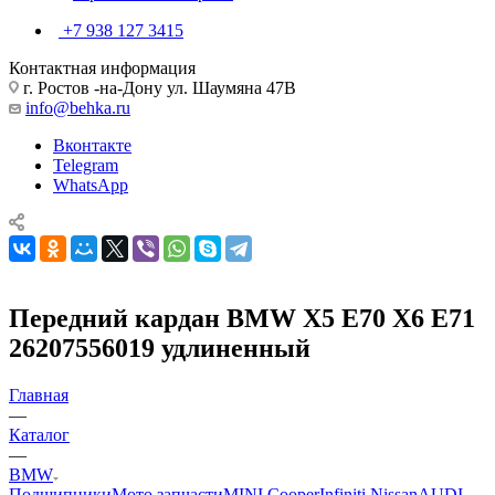
+7 938 127 3415
Контактная информация
г. Ростов -на-Дону ул. Шаумяна 47В
info@behka.ru
Вконтакте
Telegram
WhatsApp
Передний кардан BMW X5 E70 X6 E71
26207556019 удлиненный
Главная
—
Каталог
—
BMW
Подшипники
Мото запчасти
MINI Cooper
Infiniti Nissan
AUDI