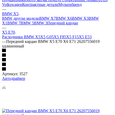
Volkswagen
Контрактные детали
Мультибренд
—
BMW X5
BMW другие модели
BMW X7
BMW X6
BMW X3
BMW
X1
BMW 7
BMW 5
BMW 3
Передний кардан
—
X5 E70
Расходники BMW X5
X5 G05
X5 F85
X5 F15
X5 E53
—
Передний кардан BMW X5 E70 X6 E71 26207556019
удлиненный
Артикул:
3527
Автодрайвер