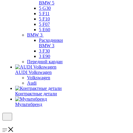
BMW 5
5 G30
5 F11
5 F10
5 F07
5 E60
BMW 3
Расходники
BMW 3
3 F30
3 E90
Передний кардан
AUDI Volkswagen
Volkswagen
Audi
Контрактные детали
Мультибренд