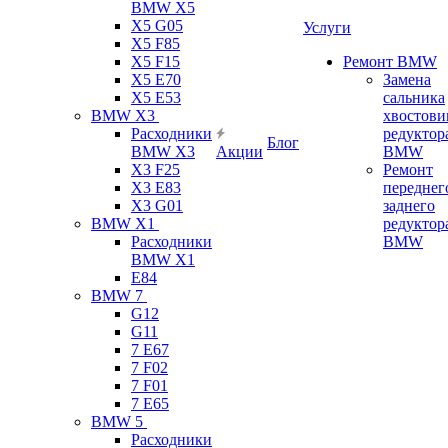
BMW X5
X5 G05
Услуги
X5 F85
X5 F15
Ремонт BMW
X5 E70
Замена
X5 E53
сальника
BMW X3
хвостови
Расходники
редуктор
Блог
BMW X3
Акции
BMW
X3 F25
Ремонт
X3 E83
переднег
X3 G01
заднего
BMW X1
редуктор
Расходники
BMW
BMW X1
E84
BMW 7
G12
G11
7 Е67
7 F02
7 F01
7 E65
BMW 5
Расходники