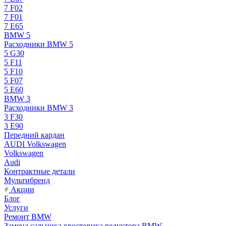
7 F02
7 F01
7 E65
BMW 5
Расходники BMW 5
5 G30
5 F11
5 F10
5 F07
5 E60
BMW 3
Расходники BMW 3
3 F30
3 E90
Передний кардан
AUDI Volkswagen
Volkswagen
Audi
Контрактные детали
Мультибренд
Акции
Блог
Услуги
Ремонт BMW
Замена сальника хвостовика редуктора BMW