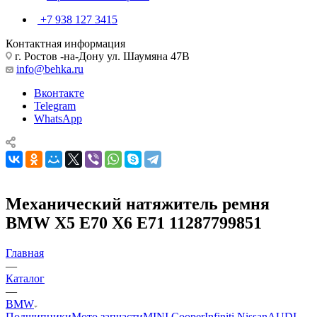
+7 938 127 3415
Контактная информация
г. Ростов -на-Дону ул. Шаумяна 47В
info@behka.ru
Вконтакте
Telegram
WhatsApp
Механический натяжитель ремня
BMW X5 E70 X6 E71 11287799851
Главная
—
Каталог
—
BMW
Подшипники
Мото запчасти
MINI Cooper
Infiniti Nissan
AUDI