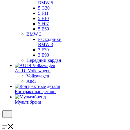
BMW 5
5 G30
5 F11
5 F10
5 F07
5 E60
BMW 3
Расходники
BMW 3
3 F30
3 E90
Передний кардан
AUDI Volkswagen
Volkswagen
Audi
Контрактные детали
Мультибренд