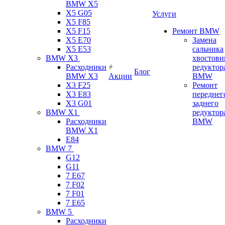
BMW X5
X5 G05
Услуги
X5 F85
X5 F15
Ремонт BMW
X5 E70
Замена
X5 E53
сальника
BMW X3
хвостови
Расходники
редуктор
Блог
BMW X3
Акции
BMW
X3 F25
Ремонт
X3 E83
переднег
X3 G01
заднего
BMW X1
редуктор
Расходники
BMW
BMW X1
E84
BMW 7
G12
G11
7 Е67
7 F02
7 F01
7 E65
BMW 5
Расходники