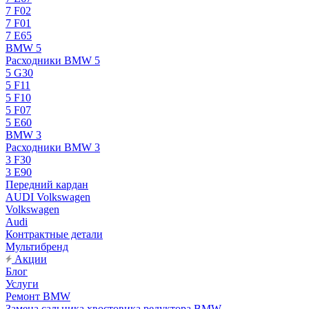
7 F02
7 F01
7 E65
BMW 5
Расходники BMW 5
5 G30
5 F11
5 F10
5 F07
5 E60
BMW 3
Расходники BMW 3
3 F30
3 E90
Передний кардан
AUDI Volkswagen
Volkswagen
Audi
Контрактные детали
Мультибренд
Акции
Блог
Услуги
Ремонт BMW
Замена сальника хвостовика редуктора BMW