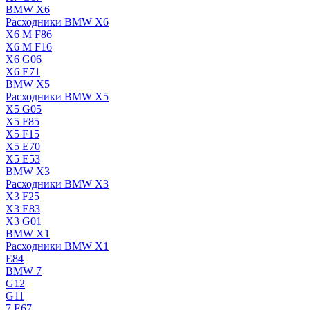
BMW X6
Расходники BMW X6
X6 M F86
X6 M F16
X6 G06
X6 E71
BMW X5
Расходники BMW X5
X5 G05
X5 F85
X5 F15
X5 E70
X5 E53
BMW X3
Расходники BMW X3
X3 F25
X3 E83
X3 G01
BMW X1
Расходники BMW X1
E84
BMW 7
G12
G11
7 Е67