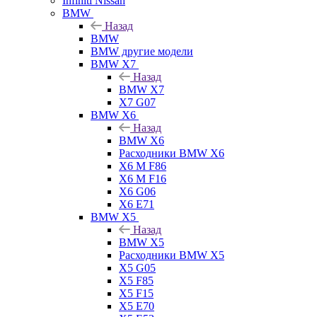
Infiniti Nissan
BMW
Назад
BMW
BMW другие модели
BMW X7
Назад
BMW X7
X7 G07
BMW X6
Назад
BMW X6
Расходники BMW X6
X6 M F86
X6 M F16
X6 G06
X6 E71
BMW X5
Назад
BMW X5
Расходники BMW X5
X5 G05
X5 F85
X5 F15
X5 E70