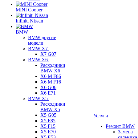
MINI Cooper
Infiniti Nissan
BMW
BMW другие
модели
BMW X7
X7 G07
BMW X6
Расходники
BMW X6
X6 M F86
X6 M F16
X6 G06
X6 E71
BMW X5
Расходники
BMW X5
X5 G05
Услуги
X5 F85
X5 F15
Ремонт BMW
X5 E70
Замена
X5 E53
сальника