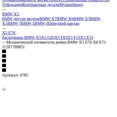
Volkswagen
Контрактные детали
Мультибренд
—
BMW X5
BMW другие модели
BMW X7
BMW X6
BMW X3
BMW
X1
BMW 7
BMW 5
BMW 3
Передний кардан
—
X5 E70
Расходники BMW X5
X5 G05
X5 F85
X5 F15
X5 E53
—
Механический натяжитель ремня BMW X5 E70 X6 E71
11287799851
Артикул:
4785