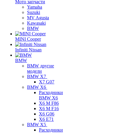
Мото запчасти
Yamaha
Suzuki
MV Agusta
Kawasaki
BMW
MINI Cooper
Infiniti Nissan
BMW
BMW другие
модели
BMW X7
X7 G07
BMW X6
Расходники
BMW X6
X6 M F86
X6 M F16
X6 G06
X6 E71
BMW X5
Расходники