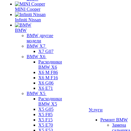
MINI Cooper
Infiniti Nissan
BMW
BMW другие
модели
BMW X7
X7 G07
BMW X6
Расходники
BMW X6
X6 M F86
X6 M F16
X6 G06
X6 E71
BMW X5
Расходники
BMW X5
X5 G05
Услуги
X5 F85
X5 F15
Ремонт BMW
X5 E70
Замена
X5 E53
сальника