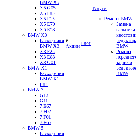
BMW X5
X5 G05
Услуги
X5 F85
X5 F15
Ремонт BMW
X5 E70
Замена
X5 E53
сальника
BMW X3
хвостови
Расходники
редуктор
Блог
BMW X3
Акции
BMW
X3 F25
Ремонт
X3 E83
переднег
X3 G01
заднего
BMW X1
редуктор
Расходники
BMW
BMW X1
E84
BMW 7
G12
G11
7 Е67
7 F02
7 F01
7 E65
BMW 5
Расходники