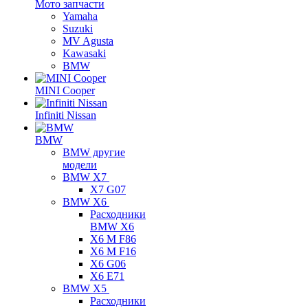
Мото запчасти
Yamaha
Suzuki
MV Agusta
Kawasaki
BMW
MINI Cooper
Infiniti Nissan
BMW
BMW другие
модели
BMW X7
X7 G07
BMW X6
Расходники
BMW X6
X6 M F86
X6 M F16
X6 G06
X6 E71
BMW X5
Расходники