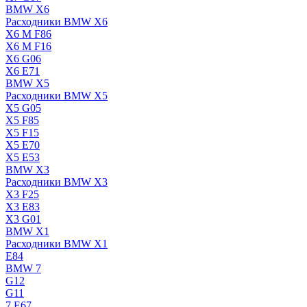
BMW X6
Расходники BMW X6
X6 M F86
X6 M F16
X6 G06
X6 E71
BMW X5
Расходники BMW X5
X5 G05
X5 F85
X5 F15
X5 E70
X5 E53
BMW X3
Расходники BMW X3
X3 F25
X3 E83
X3 G01
BMW X1
Расходники BMW X1
E84
BMW 7
G12
G11
7 Е67