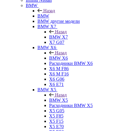
Infiniti Nissan
BMW
Назад
BMW
BMW другие модели
BMW X7
Назад
BMW X7
X7 G07
BMW X6
Назад
BMW X6
Расходники BMW X6
X6 M F86
X6 M F16
X6 G06
X6 E71
BMW X5
Назад
BMW X5
Расходники BMW X5
X5 G05
X5 F85
X5 F15
X5 E70