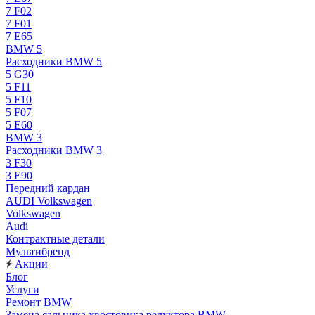
7 F02
7 F01
7 E65
BMW 5
Расходники BMW 5
5 G30
5 F11
5 F10
5 F07
5 E60
BMW 3
Расходники BMW 3
3 F30
3 E90
Передний кардан
AUDI Volkswagen
Volkswagen
Audi
Контрактные детали
Мультибренд
Акции
Блог
Услуги
Ремонт BMW
Замена сальника хвостовика редуктора BMW