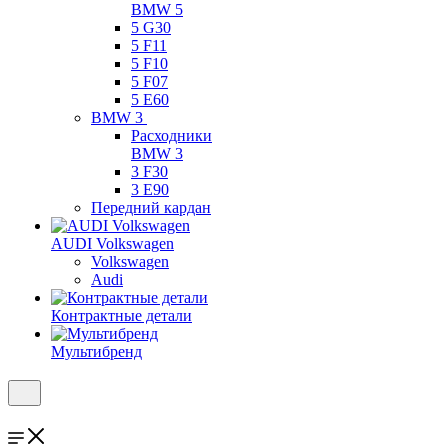
BMW 5
5 G30
5 F11
5 F10
5 F07
5 E60
BMW 3
Расходники
BMW 3
3 F30
3 E90
Передний кардан
AUDI Volkswagen
Volkswagen
Audi
Контрактные детали
Мультибренд