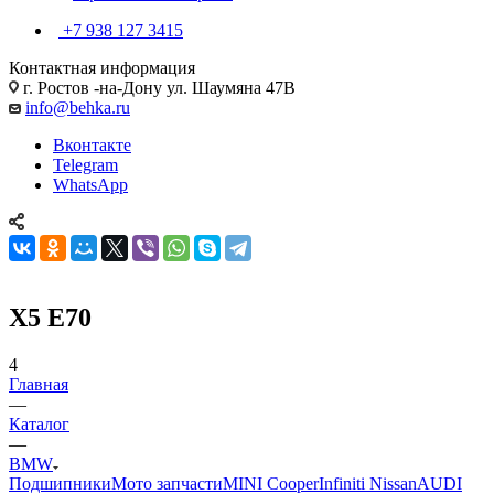
+7 938 127 3415
Контактная информация
г. Ростов -на-Дону ул. Шаумяна 47В
info@behka.ru
Вконтакте
Telegram
WhatsApp
X5 E70
4
Главная
—
Каталог
—
BMW
Подшипники
Мото запчасти
MINI Cooper
Infiniti Nissan
AUDI