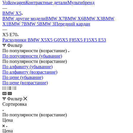
Volkswagen
Контрактные детали
Мультибренд
—
BMW X5
BMW другие модели
BMW X7
BMW X6
BMW X3
BMW
X1
BMW 7
BMW 5
BMW 3
Передний кардан
—
X5 E70
Расходники BMW X5
X5 G05
X5 F85
X5 F15
X5 E53
Фильтр
По популярности (возрастание)
По популярности (убывание)
По популярности (возрастание)
По алфавиту (убывание)
По алфавиту (возрастание)
По цене (убывание)
По цене (возрастание)
Фильтр
Сортировка
По популярности (возрастание)
Цена
Цена