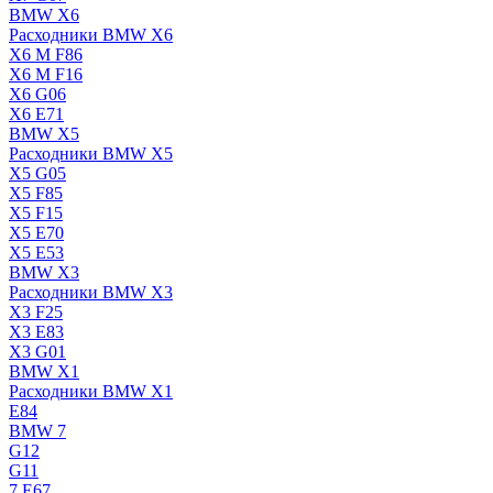
BMW X6
Расходники BMW X6
X6 M F86
X6 M F16
X6 G06
X6 E71
BMW X5
Расходники BMW X5
X5 G05
X5 F85
X5 F15
X5 E70
X5 E53
BMW X3
Расходники BMW X3
X3 F25
X3 E83
X3 G01
BMW X1
Расходники BMW X1
E84
BMW 7
G12
G11
7 Е67