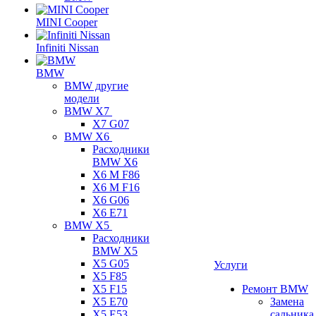
MINI Cooper
Infiniti Nissan
BMW
BMW другие
модели
BMW X7
X7 G07
BMW X6
Расходники
BMW X6
X6 M F86
X6 M F16
X6 G06
X6 E71
BMW X5
Расходники
BMW X5
X5 G05
Услуги
X5 F85
X5 F15
Ремонт BMW
X5 E70
Замена
X5 E53
сальника