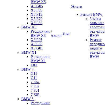
BMW X5
X5 G05
Услуги
X5 F85
X5 F15
Ремонт BMW
X5 E70
Замена
X5 E53
сальника
BMW X3
хвостови
Расходники
редуктор
Блог
BMW X3
Акции
BMW
X3 F25
Ремонт
X3 E83
переднег
X3 G01
заднего
BMW X1
редуктор
Расходники
BMW
BMW X1
E84
BMW 7
G12
G11
7 Е67
7 F02
7 F01
7 E65
BMW 5
Расходники