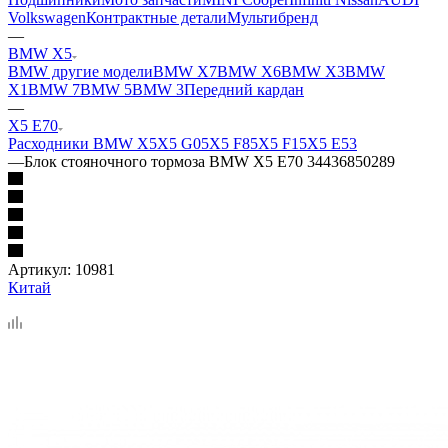
Volkswagen
Контрактные детали
Мультибренд
—
BMW X5
BMW другие модели
BMW X7
BMW X6
BMW X3
BMW
X1
BMW 7
BMW 5
BMW 3
Передний кардан
—
X5 E70
Расходники BMW X5
X5 G05
X5 F85
X5 F15
X5 E53
—
Блок стояночного тормоза BMW X5 E70 34436850289
Артикул:
10981
Китай