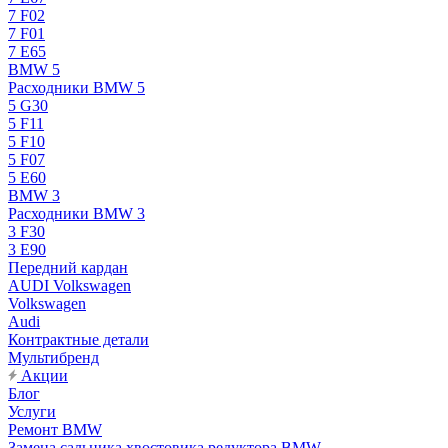
7 F02
7 F01
7 E65
BMW 5
Расходники BMW 5
5 G30
5 F11
5 F10
5 F07
5 E60
BMW 3
Расходники BMW 3
3 F30
3 E90
Передний кардан
AUDI Volkswagen
Volkswagen
Audi
Контрактные детали
Мультибренд
Акции
Блог
Услуги
Ремонт BMW
Замена сальника хвостовика редуктора BMW