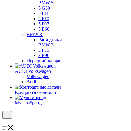
BMW 5
5 G30
5 F11
5 F10
5 F07
5 E60
BMW 3
Расходники
BMW 3
3 F30
3 E90
Передний кардан
AUDI Volkswagen
Volkswagen
Audi
Контрактные детали
Мультибренд