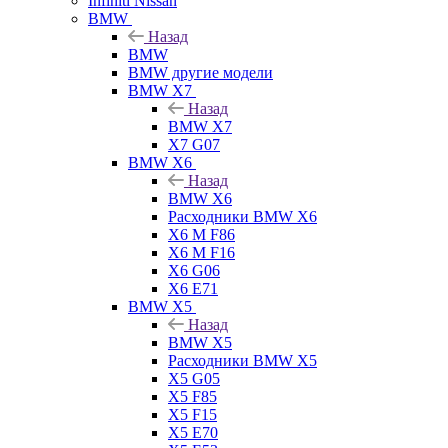
Infiniti Nissan
BMW
Назад
BMW
BMW другие модели
BMW X7
Назад
BMW X7
X7 G07
BMW X6
Назад
BMW X6
Расходники BMW X6
X6 M F86
X6 M F16
X6 G06
X6 E71
BMW X5
Назад
BMW X5
Расходники BMW X5
X5 G05
X5 F85
X5 F15
X5 E70