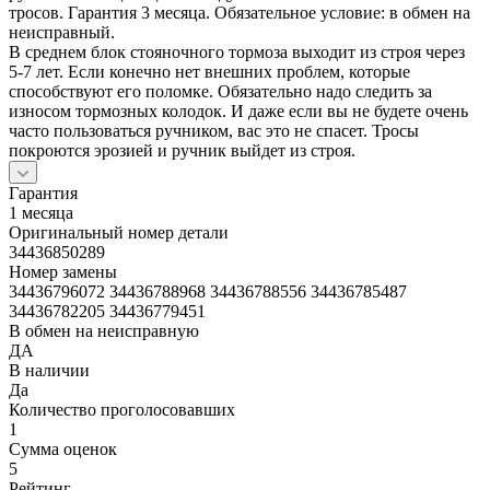
тросов. Гарантия 3 месяца. Обязательное условие: в обмен на
неисправный.
В среднем блок стояночного тормоза выходит из строя через
5-7 лет. Если конечно нет внешних проблем, которые
способствуют его поломке. Обязательно надо следить за
износом тормозных колодок. И даже если вы не будете очень
часто пользоваться ручником, вас это не спасет. Тросы
покроются эрозией и ручник выйдет из строя.
Гарантия
1 месяца
Оригинальный номер детали
34436850289
Номер замены
34436796072 34436788968 34436788556 34436785487
34436782205 34436779451
В обмен на неисправную
ДА
В наличии
Да
Количество проголосовавших
1
Сумма оценок
5
Рейтинг