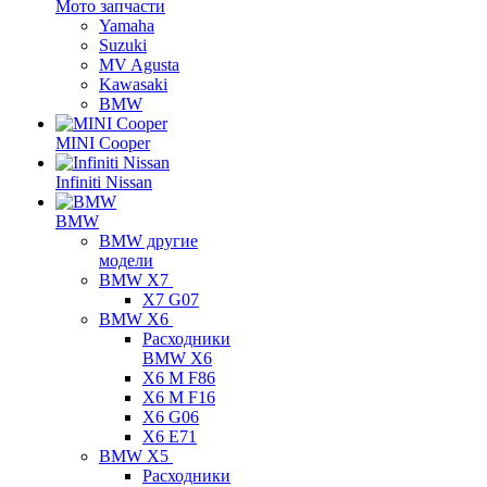
Мото запчасти
Yamaha
Suzuki
MV Agusta
Kawasaki
BMW
MINI Cooper
Infiniti Nissan
BMW
BMW другие
модели
BMW X7
X7 G07
BMW X6
Расходники
BMW X6
X6 M F86
X6 M F16
X6 G06
X6 E71
BMW X5
Расходники