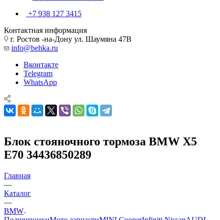
+7 938 127 3415
Контактная информация
г. Ростов -на-Дону ул. Шаумяна 47В
info@behka.ru
Вконтакте
Telegram
WhatsApp
Блок стояночного тормоза BMW X5
E70 34436850289
Главная
—
Каталог
—
BMW
Подшипники
Мото запчасти
MINI Cooper
Infiniti Nissan
AUDI