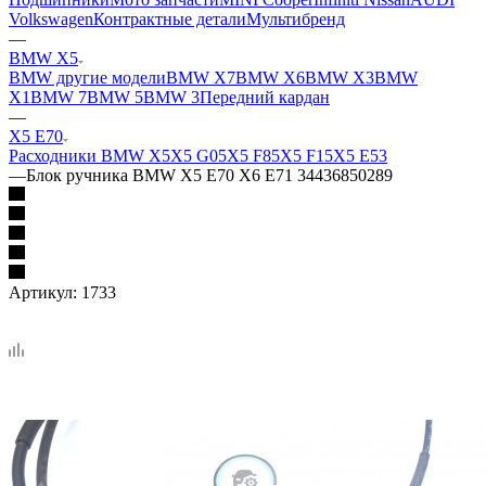
Volkswagen
Контрактные детали
Мультибренд
—
BMW X5
BMW другие модели
BMW X7
BMW X6
BMW X3
BMW
X1
BMW 7
BMW 5
BMW 3
Передний кардан
—
X5 E70
Расходники BMW X5
X5 G05
X5 F85
X5 F15
X5 E53
—
Блок ручника BMW X5 E70 X6 E71 34436850289
Артикул:
1733