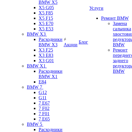
BMW X5
X5 G05
Услуги
X5 F85
X5 F15
Ремонт BMW
X5 E70
Замена
X5 E53
сальника
BMW X3
хвостови
Расходники
редуктор
Блог
BMW X3
Акции
BMW
X3 F25
Ремонт
X3 E83
переднег
X3 G01
заднего
BMW X1
редуктор
Расходники
BMW
BMW X1
E84
BMW 7
G12
G11
7 Е67
7 F02
7 F01
7 E65
BMW 5
Расходники