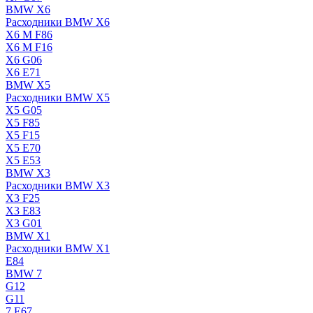
BMW X6
Расходники BMW X6
X6 M F86
X6 M F16
X6 G06
X6 E71
BMW X5
Расходники BMW X5
X5 G05
X5 F85
X5 F15
X5 E70
X5 E53
BMW X3
Расходники BMW X3
X3 F25
X3 E83
X3 G01
BMW X1
Расходники BMW X1
E84
BMW 7
G12
G11
7 Е67