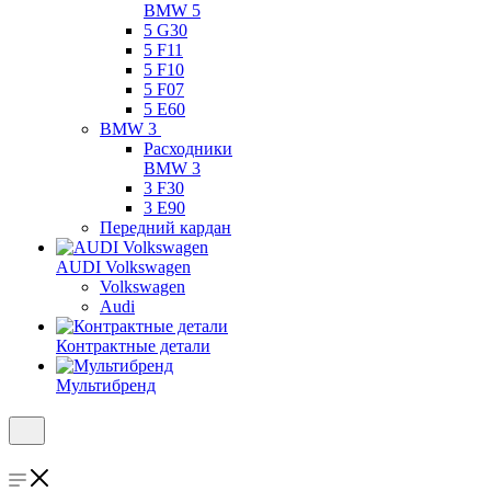
BMW 5
5 G30
5 F11
5 F10
5 F07
5 E60
BMW 3
Расходники
BMW 3
3 F30
3 E90
Передний кардан
AUDI Volkswagen
Volkswagen
Audi
Контрактные детали
Мультибренд