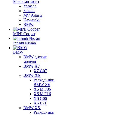
Мото запчасти
Yamaha
Suzuki
MV Agusta
Kawasaki
BMW
MINI Cooper
Infiniti Nissan
BMW
BMW другие
модели
BMW X7
X7 G07
BMW X6
Расходники
BMW X6
X6 M F86
X6 M F16
X6 G06
X6 E71
BMW X5
Расходники