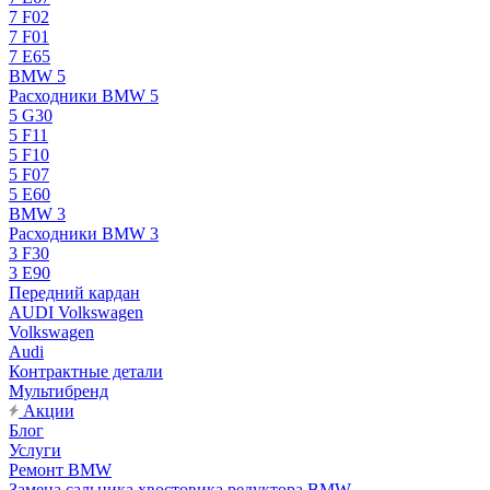
7 F02
7 F01
7 E65
BMW 5
Расходники BMW 5
5 G30
5 F11
5 F10
5 F07
5 E60
BMW 3
Расходники BMW 3
3 F30
3 E90
Передний кардан
AUDI Volkswagen
Volkswagen
Audi
Контрактные детали
Мультибренд
Акции
Блог
Услуги
Ремонт BMW
Замена сальника хвостовика редуктора BMW