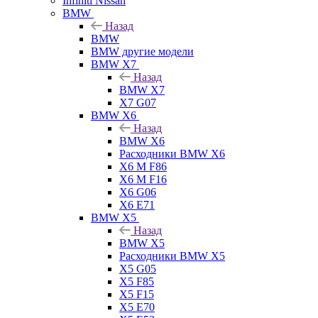
Infiniti Nissan
BMW
Назад
BMW
BMW другие модели
BMW X7
Назад
BMW X7
X7 G07
BMW X6
Назад
BMW X6
Расходники BMW X6
X6 M F86
X6 M F16
X6 G06
X6 E71
BMW X5
Назад
BMW X5
Расходники BMW X5
X5 G05
X5 F85
X5 F15
X5 E70