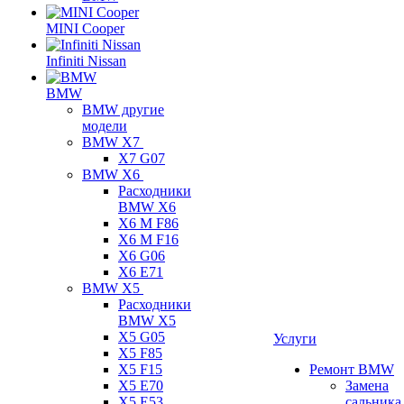
MINI Cooper
Infiniti Nissan
BMW
BMW другие
модели
BMW X7
X7 G07
BMW X6
Расходники
BMW X6
X6 M F86
X6 M F16
X6 G06
X6 E71
BMW X5
Расходники
BMW X5
X5 G05
Услуги
X5 F85
X5 F15
Ремонт BMW
X5 E70
Замена
X5 E53
сальника