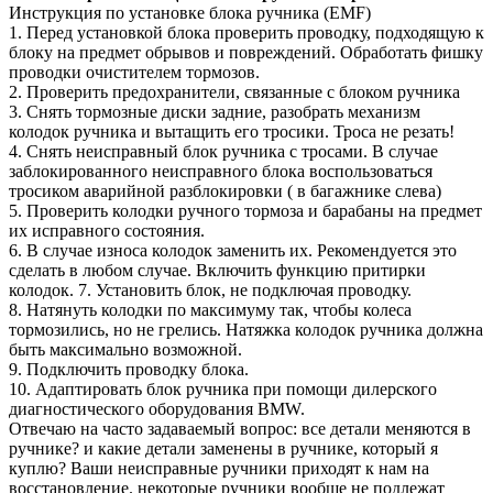
Инструкция по установке блока ручника (EMF)
1. Перед установкой блока проверить проводку, подходящую к
блоку на предмет обрывов и повреждений. Обработать фишку
проводки очистителем тормозов.
2. Проверить предохранители, связанные с блоком ручника
3. Снять тормозные диски задние, разобрать механизм
колодок ручника и вытащить его тросики. Троса не резать!
4. Снять неисправный блок ручника с тросами. В случае
заблокированного неисправного блока воспользоваться
тросиком аварийной разблокировки ( в багажнике слева)
5. Проверить колодки ручного тормоза и барабаны на предмет
их исправного состояния.
6. В случае износа колодок заменить их. Рекомендуется это
сделать в любом случае. Включить функцию притирки
колодок. 7. Установить блок, не подключая проводку.
8. Натянуть колодки по максимуму так, чтобы колеса
тормозились, но не грелись. Натяжка колодок ручника должна
быть максимально возможной.
9. Подключить проводку блока.
10. Адаптировать блок ручника при помощи дилерского
диагностического оборудования BMW.
Отвечаю на часто задаваемый вопрос: все детали меняются в
ручнике? и какие детали заменены в ручнике, который я
куплю? Ваши неисправные ручники приходят к нам на
восстановление. некоторые ручники вообще не подлежат