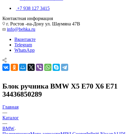
+7 938 127 3415
Контактная информация
г. Ростов -на-Дону ул. Шаумяна 47В
info@behka.ru
Вконтакте
Telegram
WhatsApp
Блок ручника BMW X5 E70 X6 E71
34436850289
Главная
—
Каталог
—
BMW
Подшипники
Мото запчасти
MINI Cooper
Infiniti Nissan
AUDI