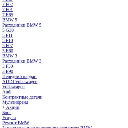
7 F02
7 F01
7 E65
BMW 5
Расходники BMW 5
5 G30
5 F11
5 F10
5 F07
5 E60
BMW 3
Расходники BMW 3
3 F30
3 E90
Передний кардан
AUDI Volkswagen
Volkswagen
Audi
Контрактные детали
Мультибренд
Акции
Блог
Услуги
Ремонт BMW
Замена сальника хвостовика редуктора BMW