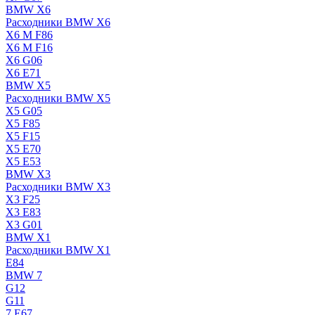
BMW X6
Расходники BMW X6
X6 M F86
X6 M F16
X6 G06
X6 E71
BMW X5
Расходники BMW X5
X5 G05
X5 F85
X5 F15
X5 E70
X5 E53
BMW X3
Расходники BMW X3
X3 F25
X3 E83
X3 G01
BMW X1
Расходники BMW X1
E84
BMW 7
G12
G11
7 Е67