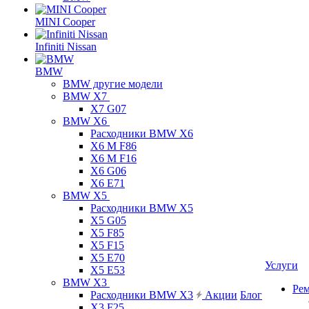
MINI Cooper
Infiniti Nissan
BMW
BMW другие модели
BMW X7
X7 G07
BMW X6
Расходники BMW X6
X6 M F86
X6 M F16
X6 G06
X6 E71
BMW X5
Расходники BMW X5
X5 G05
X5 F85
X5 F15
X5 E70
Услуги
X5 E53
BMW X3
Ре
Расходники BMW X3
Акции
Блог
X3 F25