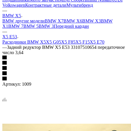
Volkswagen
Контрактные детали
Мультибренд
—
BMW X5
BMW другие модели
BMW X7
BMW X6
BMW X3
BMW
X1
BMW 7
BMW 5
BMW 3
Передний кардан
—
X5 E53
Расходники BMW X5
X5 G05
X5 F85
X5 F15
X5 E70
—
Задний редуктор BMW X5 E53 33107510654 передаточное
число 3,64
Артикул:
1009