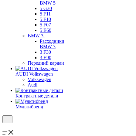
BMW 5
5 G30
5 F11
5 F10
5 F07
5 E60
BMW 3
Расходники
BMW 3
3 F30
3 E90
Передний кардан
AUDI Volkswagen
Volkswagen
Audi
Контрактные детали
Мультибренд