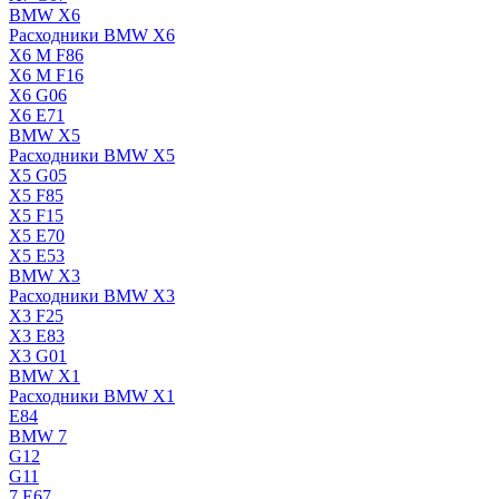
BMW X6
Расходники BMW X6
X6 M F86
X6 M F16
X6 G06
X6 E71
BMW X5
Расходники BMW X5
X5 G05
X5 F85
X5 F15
X5 E70
X5 E53
BMW X3
Расходники BMW X3
X3 F25
X3 E83
X3 G01
BMW X1
Расходники BMW X1
E84
BMW 7
G12
G11
7 Е67