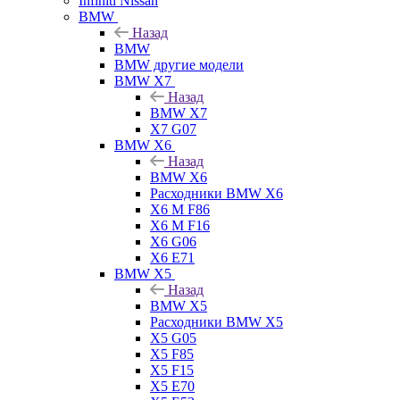
Infiniti Nissan
BMW
Назад
BMW
BMW другие модели
BMW X7
Назад
BMW X7
X7 G07
BMW X6
Назад
BMW X6
Расходники BMW X6
X6 M F86
X6 M F16
X6 G06
X6 E71
BMW X5
Назад
BMW X5
Расходники BMW X5
X5 G05
X5 F85
X5 F15
X5 E70