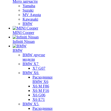
Мото запчасти
Yamaha
Suzuki
MV Agusta
Kawasaki
BMW
MINI Cooper
Infiniti Nissan
BMW
BMW другие
модели
BMW X7
X7 G07
BMW X6
Расходники
BMW X6
X6 M F86
X6 M F16
X6 G06
X6 E71
BMW X5
Расходники