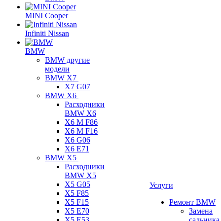
MINI Cooper
Infiniti Nissan
BMW
BMW другие
модели
BMW X7
X7 G07
BMW X6
Расходники
BMW X6
X6 M F86
X6 M F16
X6 G06
X6 E71
BMW X5
Расходники
BMW X5
X5 G05
Услуги
X5 F85
X5 F15
Ремонт BMW
X5 E70
Замена
X5 E53
сальника