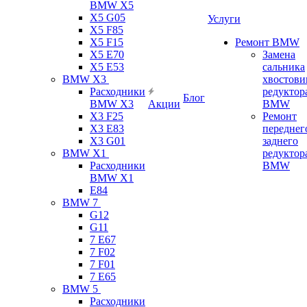
BMW X5
X5 G05
Услуги
X5 F85
X5 F15
Ремонт BMW
X5 E70
Замена
X5 E53
сальника
BMW X3
хвостови
Расходники
редуктор
Блог
BMW X3
Акции
BMW
X3 F25
Ремонт
X3 E83
переднег
X3 G01
заднего
BMW X1
редуктор
Расходники
BMW
BMW X1
E84
BMW 7
G12
G11
7 Е67
7 F02
7 F01
7 E65
BMW 5
Расходники