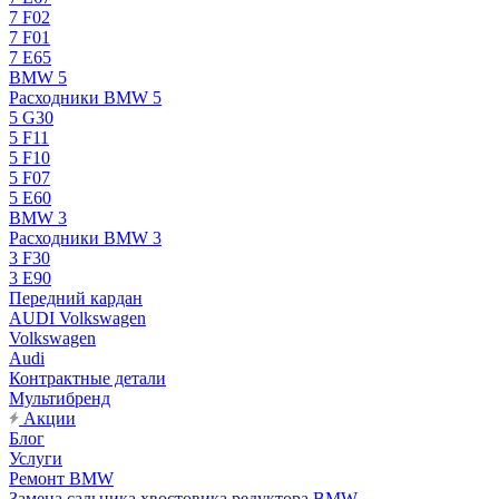
7 F02
7 F01
7 E65
BMW 5
Расходники BMW 5
5 G30
5 F11
5 F10
5 F07
5 E60
BMW 3
Расходники BMW 3
3 F30
3 E90
Передний кардан
AUDI Volkswagen
Volkswagen
Audi
Контрактные детали
Мультибренд
Акции
Блог
Услуги
Ремонт BMW
Замена сальника хвостовика редуктора BMW