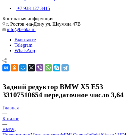
+7 938 127 3415
Контактная информация
г. Ростов -на-Дону ул. Шаумяна 47В
info@behka.ru
Вконтакте
Telegram
WhatsApp
Задний редуктор BMW X5 E53
33107510654 передаточное число 3,64
Главная
—
Каталог
—
BMW
Подшипники
Мото запчасти
MINI Cooper
Infiniti Nissan
AUDI