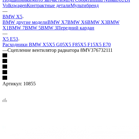
Volkswagen
Контрактные детали
Мультибренд
—
BMW X5
BMW другие модели
BMW X7
BMW X6
BMW X3
BMW
X1
BMW 7
BMW 5
BMW 3
Передний кардан
—
X5 E53
Расходники BMW X5
X5 G05
X5 F85
X5 F15
X5 E70
—
Сцепление вентилятор радиатора 8MV376732111
Артикул:
10855