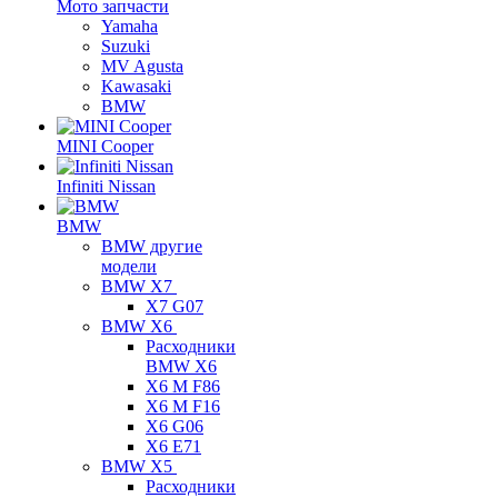
Мото запчасти
Yamaha
Suzuki
MV Agusta
Kawasaki
BMW
MINI Cooper
Infiniti Nissan
BMW
BMW другие
модели
BMW X7
X7 G07
BMW X6
Расходники
BMW X6
X6 M F86
X6 M F16
X6 G06
X6 E71
BMW X5
Расходники