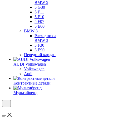
BMW 5
5 G30
5 F11
5 F10
5 F07
5 E60
BMW 3
Расходники
BMW 3
3 F30
3 E90
Передний кардан
AUDI Volkswagen
Volkswagen
Audi
Контрактные детали
Мультибренд