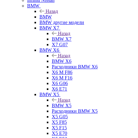
Infiniti Nissan
BMW
Назад
BMW
BMW другие модели
BMW X7
Назад
BMW X7
X7 G07
BMW X6
Назад
BMW X6
Расходники BMW X6
X6 M F86
X6 M F16
X6 G06
X6 E71
BMW X5
Назад
BMW X5
Расходники BMW X5
X5 G05
X5 F85
X5 F15
X5 E70