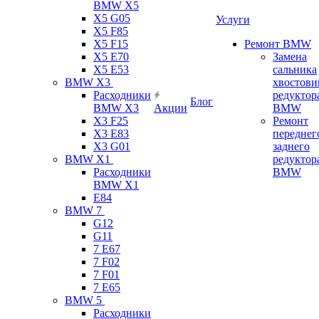
BMW X5
X5 G05
Услуги
X5 F85
X5 F15
Ремонт BMW
X5 E70
Замена
X5 E53
сальника
BMW X3
хвостови
Расходники
редуктор
Блог
BMW X3
Акции
BMW
X3 F25
Ремонт
X3 E83
переднег
X3 G01
заднего
BMW X1
редуктор
Расходники
BMW
BMW X1
E84
BMW 7
G12
G11
7 Е67
7 F02
7 F01
7 E65
BMW 5
Расходники