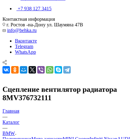
+7 938 127 3415
Контактная информация
г. Ростов -на-Дону ул. Шаумяна 47В
info@behka.ru
Вконтакте
Telegram
WhatsApp
Сцепление вентилятор радиатора
8MV376732111
Главная
—
Каталог
—
BMW
Подшипники
Мото запчасти
MINI Cooper
Infiniti Nissan
AUDI