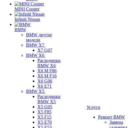
MINI Cooper
Infiniti Nissan
BMW
BMW другие
модели
BMW X7
X7 G07
BMW X6
Расходники
BMW X6
X6 M F86
X6 M F16
X6 G06
X6 E71
BMW X5
Расходники
BMW X5
X5 G05
Услуги
X5 F85
X5 F15
Ремонт BMW
X5 E70
Замена
X5 E53
сальника