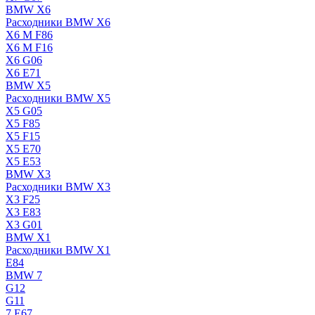
BMW X6
Расходники BMW X6
X6 M F86
X6 M F16
X6 G06
X6 E71
BMW X5
Расходники BMW X5
X5 G05
X5 F85
X5 F15
X5 E70
X5 E53
BMW X3
Расходники BMW X3
X3 F25
X3 E83
X3 G01
BMW X1
Расходники BMW X1
E84
BMW 7
G12
G11
7 Е67