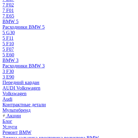
7 F02
7 F01
7 E65
BMW 5
Расходники BMW 5
5 G30
5 F11
5 F10
5 F07
5 E60
BMW 3
Расходники BMW 3
3 F30
3 E90
Передний кардан
AUDI Volkswagen
Volkswagen
Audi
Контрактные детали
Мультибренд
Акции
Блог
Услуги
Ремонт BMW
Замена сальника хвостовика редуктора BMW