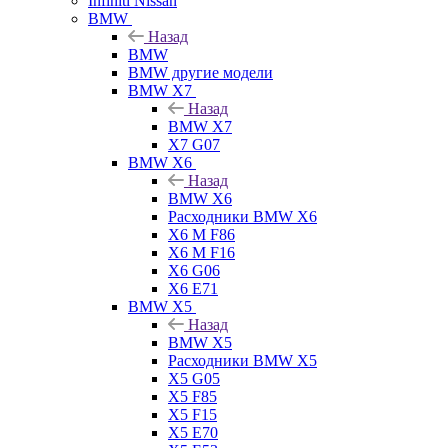
Infiniti Nissan
BMW
Назад
BMW
BMW другие модели
BMW X7
Назад
BMW X7
X7 G07
BMW X6
Назад
BMW X6
Расходники BMW X6
X6 M F86
X6 M F16
X6 G06
X6 E71
BMW X5
Назад
BMW X5
Расходники BMW X5
X5 G05
X5 F85
X5 F15
X5 E70