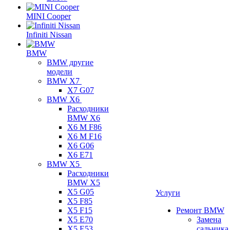
MINI Cooper
Infiniti Nissan
BMW
BMW другие
модели
BMW X7
X7 G07
BMW X6
Расходники
BMW X6
X6 M F86
X6 M F16
X6 G06
X6 E71
BMW X5
Расходники
BMW X5
X5 G05
Услуги
X5 F85
X5 F15
Ремонт BMW
X5 E70
Замена
X5 E53
сальника