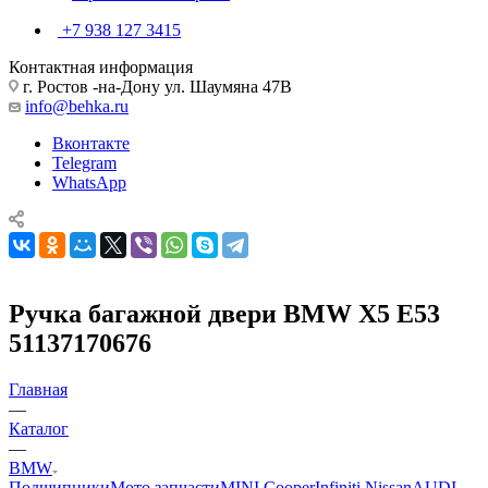
+7 938 127 3415
Контактная информация
г. Ростов -на-Дону ул. Шаумяна 47В
info@behka.ru
Вконтакте
Telegram
WhatsApp
Ручка багажной двери BMW X5 E53
51137170676
Главная
—
Каталог
—
BMW
Подшипники
Мото запчасти
MINI Cooper
Infiniti Nissan
AUDI