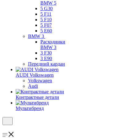
BMW 5
5 G30
5 F11
5 F10
5 F07
5 E60
BMW 3
Расходники
BMW 3
3 F30
3 E90
Передний кардан
AUDI Volkswagen
Volkswagen
Audi
Контрактные детали
Мультибренд