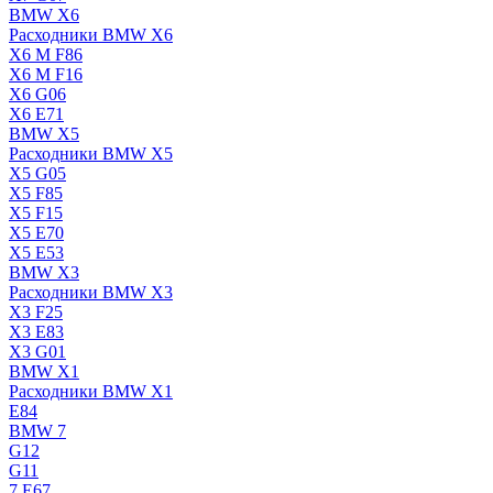
BMW X6
Расходники BMW X6
X6 M F86
X6 M F16
X6 G06
X6 E71
BMW X5
Расходники BMW X5
X5 G05
X5 F85
X5 F15
X5 E70
X5 E53
BMW X3
Расходники BMW X3
X3 F25
X3 E83
X3 G01
BMW X1
Расходники BMW X1
E84
BMW 7
G12
G11
7 Е67