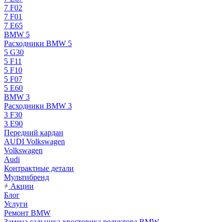
7 F02
7 F01
7 E65
BMW 5
Расходники BMW 5
5 G30
5 F11
5 F10
5 F07
5 E60
BMW 3
Расходники BMW 3
3 F30
3 E90
Передний кардан
AUDI Volkswagen
Volkswagen
Audi
Контрактные детали
Мультибренд
Акции
Блог
Услуги
Ремонт BMW
Замена сальника хвостовика редуктора BMW