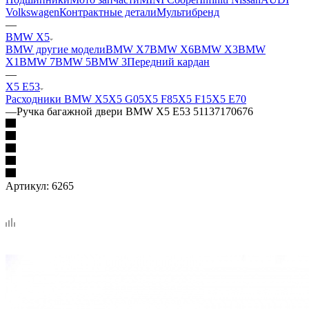
Volkswagen
Контрактные детали
Мультибренд
—
BMW X5
BMW другие модели
BMW X7
BMW X6
BMW X3
BMW
X1
BMW 7
BMW 5
BMW 3
Передний кардан
—
X5 E53
Расходники BMW X5
X5 G05
X5 F85
X5 F15
X5 E70
—
Ручка багажной двери BMW X5 E53 51137170676
Артикул:
6265