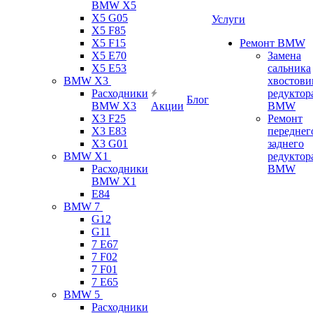
BMW X5
X5 G05
Услуги
X5 F85
X5 F15
Ремонт BMW
X5 E70
Замена
X5 E53
сальника
BMW X3
хвостови
Расходники
редуктор
Блог
BMW X3
Акции
BMW
X3 F25
Ремонт
X3 E83
переднег
X3 G01
заднего
BMW X1
редуктор
Расходники
BMW
BMW X1
E84
BMW 7
G12
G11
7 Е67
7 F02
7 F01
7 E65
BMW 5
Расходники