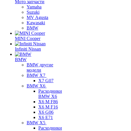
Мото запчасти
Yamaha
Suzuki
MV Agusta
Kawasaki
BMW
MINI Cooper
Infiniti Nissan
BMW
BMW другие
модели
BMW X7
X7 G07
BMW X6
Расходники
BMW X6
X6 M F86
X6 M F16
X6 G06
X6 E71
BMW X5
Расходники