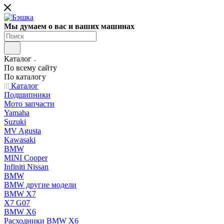
Мы думаем о вас и ваших машинах
Каталог
По всему сайту
По каталогу
Каталог
Подшипники
Мото запчасти
Yamaha
Suzuki
MV Agusta
Kawasaki
BMW
MINI Cooper
Infiniti Nissan
BMW
BMW другие модели
BMW X7
X7 G07
BMW X6
Расходники BMW X6