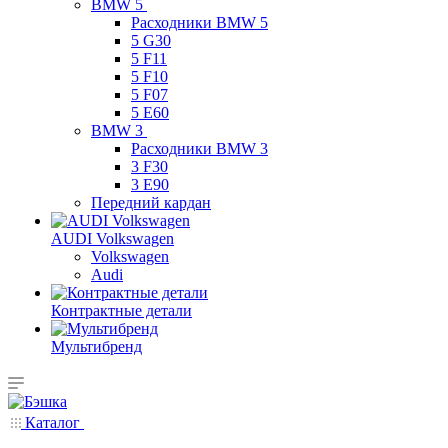
BMW 5
Расходники BMW 5
5 G30
5 F11
5 F10
5 F07
5 E60
BMW 3
Расходники BMW 3
3 F30
3 E90
Передний кардан
AUDI Volkswagen
Volkswagen
Audi
Контрактные детали
Мультибренд
Каталог