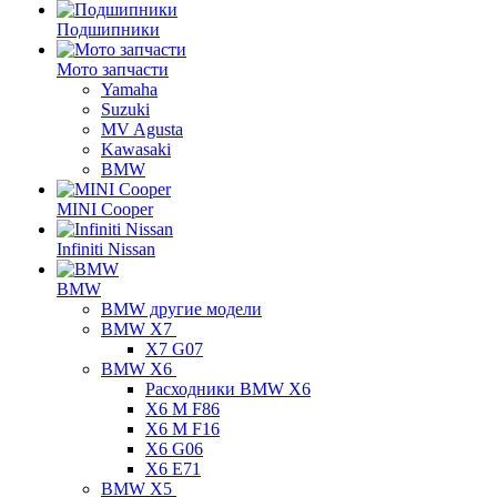
Подшипники
Мото запчасти
Yamaha
Suzuki
MV Agusta
Kawasaki
BMW
MINI Cooper
Infiniti Nissan
BMW
BMW другие модели
BMW X7
X7 G07
BMW X6
Расходники BMW X6
X6 M F86
X6 M F16
X6 G06
X6 E71
BMW X5