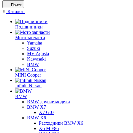
Поиск
Каталог
Подшипники
Мото запчасти
Yamaha
Suzuki
MV Agusta
Kawasaki
BMW
MINI Cooper
Infiniti Nissan
BMW
BMW другие модели
BMW X7
X7 G07
BMW X6
Расходники BMW X6
X6 M F86