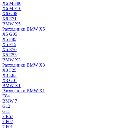
X6 M F86
X6 M F16
X6 G06
X6 E71
BMW X5
Расходники BMW X5
X5 G05
X5 F85
X5 F15
X5 E70
X5 E53
BMW X3
Расходники BMW X3
X3 F25
X3 E83
X3 G01
BMW X1
Расходники BMW X1
E84
BMW 7
G12
G11
7 Е67
7 F02
7 F01