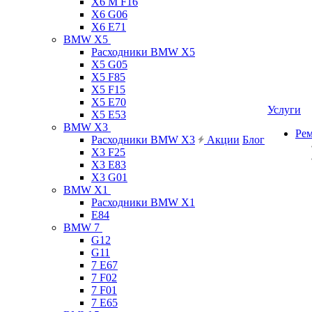
X6 M F16
X6 G06
X6 E71
BMW X5
Расходники BMW X5
X5 G05
X5 F85
X5 F15
X5 E70
Услуги
X5 E53
BMW X3
Ре
Расходники BMW X3
Акции
Блог
X3 F25
X3 E83
X3 G01
BMW X1
Расходники BMW X1
E84
BMW 7
G12
G11
7 Е67
7 F02
7 F01
7 E65