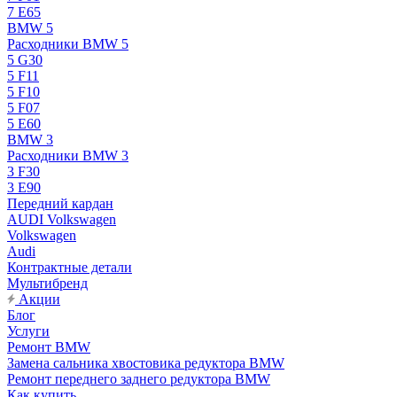
7 E65
BMW 5
Расходники BMW 5
5 G30
5 F11
5 F10
5 F07
5 E60
BMW 3
Расходники BMW 3
3 F30
3 E90
Передний кардан
AUDI Volkswagen
Volkswagen
Audi
Контрактные детали
Мультибренд
Акции
Блог
Услуги
Ремонт BMW
Замена сальника хвостовика редуктора BMW
Ремонт переднего заднего редуктора BMW
Как купить