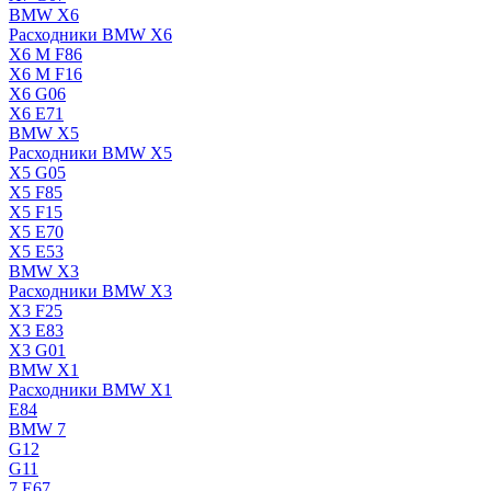
BMW X6
Расходники BMW X6
X6 M F86
X6 M F16
X6 G06
X6 E71
BMW X5
Расходники BMW X5
X5 G05
X5 F85
X5 F15
X5 E70
X5 E53
BMW X3
Расходники BMW X3
X3 F25
X3 E83
X3 G01
BMW X1
Расходники BMW X1
E84
BMW 7
G12
G11
7 Е67