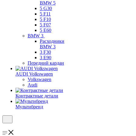
BMW 5
5 G30
5 F11
5 F10
5 F07
5 E60
BMW 3
Расходники
BMW 3
3 F30
3 E90
Передний кардан
AUDI Volkswagen
Volkswagen
Audi
Контрактные детали
Мультибренд