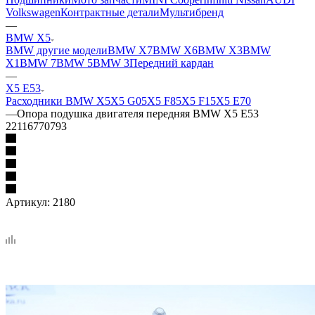
Volkswagen
Контрактные детали
Мультибренд
—
BMW X5
BMW другие модели
BMW X7
BMW X6
BMW X3
BMW
X1
BMW 7
BMW 5
BMW 3
Передний кардан
—
X5 E53
Расходники BMW X5
X5 G05
X5 F85
X5 F15
X5 E70
—
Опора подушка двигателя передняя BMW X5 E53
22116770793
Артикул:
2180