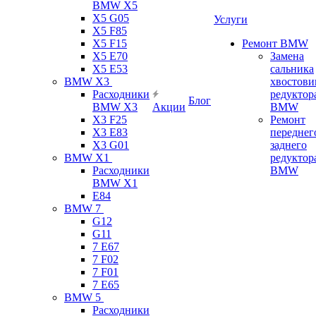
BMW X5
X5 G05
Услуги
X5 F85
X5 F15
Ремонт BMW
X5 E70
Замена
X5 E53
сальника
BMW X3
хвостови
Расходники
редуктор
Блог
BMW X3
Акции
BMW
X3 F25
Ремонт
X3 E83
переднег
X3 G01
заднего
BMW X1
редуктор
Расходники
BMW
BMW X1
E84
BMW 7
G12
G11
7 Е67
7 F02
7 F01
7 E65
BMW 5
Расходники