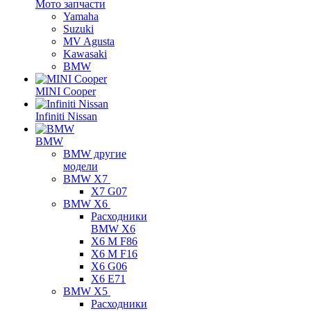
Мото запчасти
Yamaha
Suzuki
MV Agusta
Kawasaki
BMW
MINI Cooper
Infiniti Nissan
BMW
BMW другие
модели
BMW X7
X7 G07
BMW X6
Расходники
BMW X6
X6 M F86
X6 M F16
X6 G06
X6 E71
BMW X5
Расходники