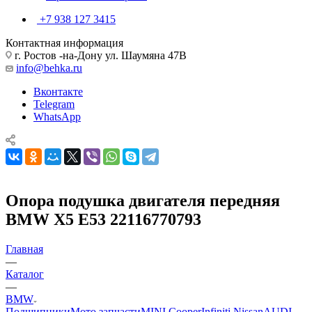
+7 938 127 3415
Контактная информация
г. Ростов -на-Дону ул. Шаумяна 47В
info@behka.ru
Вконтакте
Telegram
WhatsApp
Опора подушка двигателя передняя
BMW X5 E53 22116770793
Главная
—
Каталог
—
BMW
Подшипники
Мото запчасти
MINI Cooper
Infiniti Nissan
AUDI