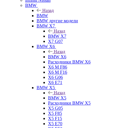
Infiniti Nissan
BMW
Назад
BMW
BMW другие модели
BMW X7
Назад
BMW X7
X7 G07
BMW X6
Назад
BMW X6
Расходники BMW X6
X6 M F86
X6 M F16
X6 G06
X6 E71
BMW X5
Назад
BMW X5
Расходники BMW X5
X5 G05
X5 F85
X5 F15
X5 E70