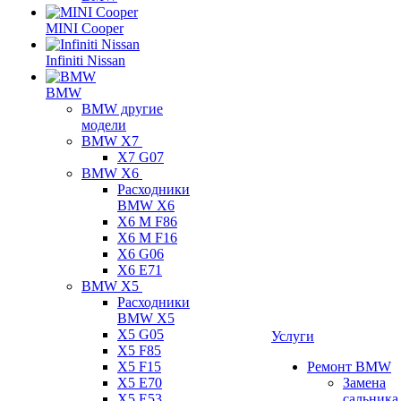
MINI Cooper
Infiniti Nissan
BMW
BMW другие
модели
BMW X7
X7 G07
BMW X6
Расходники
BMW X6
X6 M F86
X6 M F16
X6 G06
X6 E71
BMW X5
Расходники
BMW X5
X5 G05
Услуги
X5 F85
X5 F15
Ремонт BMW
X5 E70
Замена
X5 E53
сальника